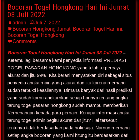
Bocoran Togel Hongkong Hari Ini Jumat
08 Juli 2022
admin
Juli 7, 2022
Bocoran Hongkong Jumat
,
Bocoran Togel Hari ini
,
Bocoran Togel Hongkong
Comments
Bocoran Togel Hongkong Hari Ini Jumat 08 Juli 2022
–
Ketemu lagi bersama kami penyedia informasi PREDIKSI
TOGEL PASARAN HONGKONG yang telah terpercaya
akurat dan jitu 99%. Kita berani menyatakan diri sebagai situs
penyedia angka main yang akurat dan jitu karena memang
sudah terbukti keasliannya. Dimana banyak dari hasil prediksi
yang sudah kami rangkumkan setiap harinya tentang angka
tarung togel pasaran hongkong sudah mampu memberikan
Kemenangan kepada para pemain. Kenapa informasi angka
tarung togel admin begitu akurat dan jitu? Hal tersebut
tentunya tidak berdasarkan pada hoki saja. Namun memang
setiap angka bocoran yang kami hitung itu berdasarkan dari