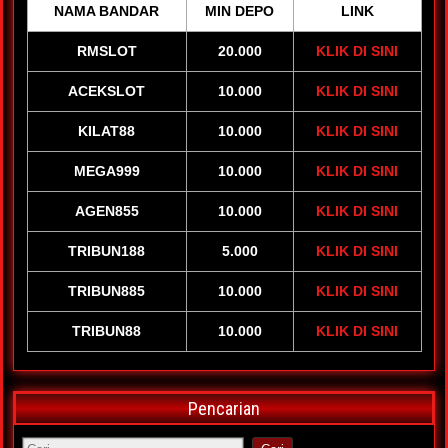
NAMA BANDAR
MIN DEPO
LINK
RMSLOT
20.000
KLIK DI SINI
ACEKSLOT
10.000
KLIK DI SINI
KILAT88
10.000
KLIK DI SINI
MEGA999
10.000
KLIK DI SINI
AGEN855
10.000
KLIK DI SINI
TRIBUN188
5.000
KLIK DI SINI
TRIBUN885
10.000
KLIK DI SINI
TRIBUN88
10.000
KLIK DI SINI
Pencarian