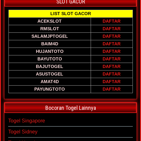
SLOT GACOR
LIST SLOT GACOR
ACEKSLOT
DAFTAR
RMSLOT
DAFTAR
SALAMJPTOGEL
DAFTAR
BAIM4D
DAFTAR
HUJANTOTO
DAFTAR
BAYUTOTO
DAFTAR
BAJUTOGEL
DAFTAR
ASUSTOGEL
DAFTAR
AMAT4D
DAFTAR
PAYUNGTOTO
DAFTAR
Bocoran Togel Lainnya
Togel Singapore
Togel Sidney