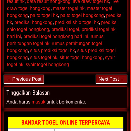
result hk
,
data result hongkong
,
live draw togel hk
,
live
draw togel hongkong
,
master togel hk
,
master togel
hongkong
,
paito togel hk
,
paito togel hongkong
,
prediksi
hk
,
prediksi hongkong
,
prediksi shio togel hk
,
prediksi
shio togel hongkong
,
prediksi togel
,
prediksi togel hk
hari ini
,
prediksi togel hongkong hari ini
,
rumus
perhitungan togel hk
,
rumus perhitungan togel
hongkong
,
situs prediksi togel hk
,
situs prediksi togel
hongkong
,
situs togel hk
,
situs togel hongkong
,
syair
togel hk
,
syair togel hongkong
← Previous Post
Next Post →
Tinggalkan Balasan
Anda harus
masuk
untuk berkomentar.
BANDAR TOGEL ONLINE TERPERCAYA