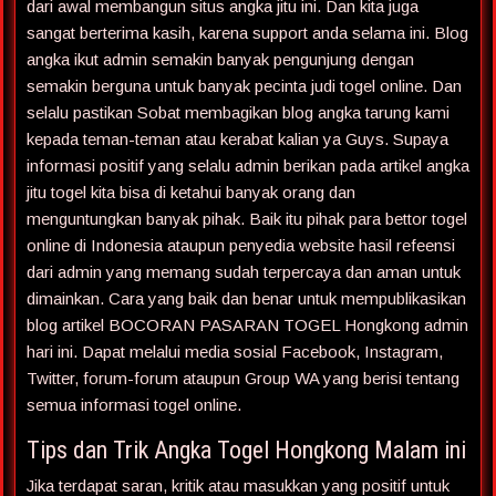
dari awal membangun situs angka jitu ini. Dan kita juga
sangat berterima kasih, karena support anda selama ini. Blog
angka ikut admin semakin banyak pengunjung dengan
semakin berguna untuk banyak pecinta judi togel online. Dan
selalu pastikan Sobat membagikan blog angka tarung kami
kepada teman-teman atau kerabat kalian ya Guys. Supaya
informasi positif yang selalu admin berikan pada artikel angka
jitu togel kita bisa di ketahui banyak orang dan
menguntungkan banyak pihak. Baik itu pihak para bettor togel
online di Indonesia ataupun penyedia website hasil refeensi
dari admin yang memang sudah terpercaya dan aman untuk
dimainkan. Cara yang baik dan benar untuk mempublikasikan
blog artikel BOCORAN PASARAN TOGEL Hongkong admin
hari ini. Dapat melalui media sosial Facebook, Instagram,
Twitter, forum-forum ataupun Group WA yang berisi tentang
semua informasi togel online.
Tips dan Trik Angka Togel Hongkong Malam ini
Jika terdapat saran, kritik atau masukkan yang positif untuk