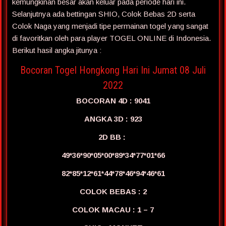
kemungkinan besar akan keluar pada periode hari ini.
Selanjutnya ada bettingan SHIO, Colok Bebas 2D serta
Colok Naga yang menjadi tipe permainan togel yang sangat
di favoritkan oleh para player TOGEL ONLINE di Indonesia.
Berikut hasil angka jitunya :
Bocoran Togel Hongkong Hari Ini Jumat 08 Juli
2022
BOCORAN 4D : 9041
ANGKA 3D : 923
2D BB :
49*36*90*05*00*89*34*77*01*66
82*85*12*61*44*78*46*94*46*61
COLOK BEBAS : 2
COLOK MACAU : 1 – 7