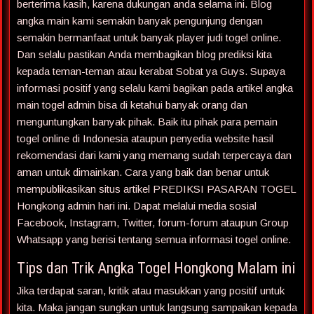
berterima kasih, karena dukungan anda selama ini. Blog
angka main kami semakin banyak pengunjung dengan
semakin bermanfaat untuk banyak player judi togel online.
Dan selalu pastikan Anda membagikan blog prediksi kita
kepada teman-teman atau kerabat Sobat ya Guys. Supaya
informasi positif yang selalu kami bagikan pada artikel angka
main togel admin bisa di ketahui banyak orang dan
menguntungkan banyak pihak. Baik itu pihak para pemain
togel online di Indonesia ataupun penyedia website hasil
rekomendasi dari kami yang memang sudah terpercaya dan
aman untuk dimainkan. Cara yang baik dan benar untuk
mempublikasikan situs artikel PREDIKSI PASARAN TOGEL
Hongkong admin hari ini. Dapat melalui media sosial
Facebook, Instagram, Twitter, forum-forum ataupun Group
Whatsapp yang berisi tentang semua informasi togel online.
Tips dan Trik Angka Togel Hongkong Malam ini
Jika terdapat saran, kritik atau masukkan yang positif untuk
kita. Maka jangan sungkan untuk langsung sampaikan kepada