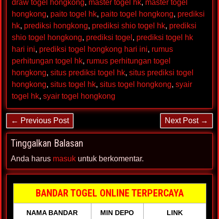
draw togel hongkong
,
master togel hk
,
master togel
hongkong
,
paito togel hk
,
paito togel hongkong
,
prediksi
hk
,
prediksi hongkong
,
prediksi shio togel hk
,
prediksi
shio togel hongkong
,
prediksi togel
,
prediksi togel hk
hari ini
,
prediksi togel hongkong hari ini
,
rumus
perhitungan togel hk
,
rumus perhitungan togel
hongkong
,
situs prediksi togel hk
,
situs prediksi togel
hongkong
,
situs togel hk
,
situs togel hongkong
,
syair
togel hk
,
syair togel hongkong
← Previous Post
Next Post →
Tinggalkan Balasan
Anda harus
masuk
untuk berkomentar.
BANDAR TOGEL ONLINE TERPERCAYA
NAMA BANDAR
MIN DEPO
LINK