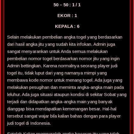
50 – 50 : 1 / 1
EKOR : 1
KEPALA : 6
Selain melakukan pembelian angka togel yang berdasarkan
dari hasil angka jitu yang sudah kita infokan. Admin juga
sangat menyarankan untuk Anda semua melakukan
pembelian nomor togel berdasarkan nomor jitu yang ingin
Admin bettingkan. Karena normalnya seorang player judi
togel itu, tidak luput dari yang namanya mimpi yang
membawa kode nomor untuk menang togel. Ada juga yang
melakukan pesugihan dan meminta angka-angka main pada
leluhur. Ada juga situasi ataupun kondisi di sekitar Sobat yang
terjadi dan didapatkan angka-angka main yang banyak
dianggap bisa mendapatkan kemenangan besar. Hal-hal
tersebut sangat wajar bila kalian bahas dengan para player
judi togel di Indonesia.
Setelah Kalian memperoleh angka bocoran jitu yang telah