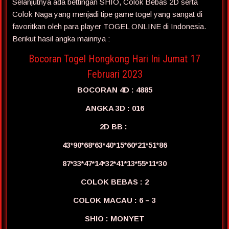
Selanjutnya ada bettingan SHIO, Colok Bebas 2D serta
Colok Naga yang menjadi tipe game togel yang sangat di
favoritkan oleh para player TOGEL ONLINE di Indonesia.
Berikut hasil angka mainnya :
Bocoran Togel Hongkong Hari Ini Jumat 17
Februari 2023
BOCORAN 4D : 4885
ANGKA 3D : 016
2D BB :
43*90*68*63*40*15*60*21*51*86
87*33*47*14*32*41*13*55*11*30
COLOK BEBAS : 2
COLOK MACAU : 6 – 3
SHIO : MONYET