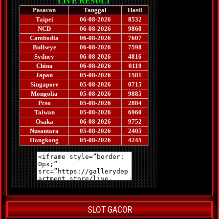
SLOT GACOR