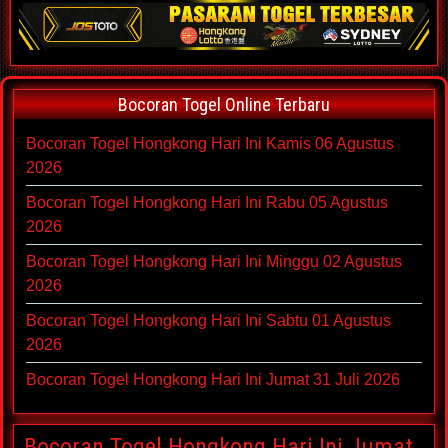
Bocoran Togel Online Terbaru
Bocoran Togel Hongkong Hari Ini Kamis 06 Agustus
2026
Bocoran Togel Hongkong Hari Ini Rabu 05 Agustus
2026
Bocoran Togel Hongkong Hari Ini Minggu 02 Agustus
2026
Bocoran Togel Hongkong Hari Ini Sabtu 01 Agustus
2026
Bocoran Togel Hongkong Hari Ini Jumat 31 Juli 2026
Bocoran Togel Hongkong Hari Ini Jumat