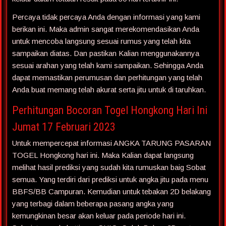
Percaya tidak percaya Anda dengan informasi yang kami
berikan ini. Maka admin sangat merekomendasikan Anda
untuk mencoba langsung sesuai rumus yang telah kita
sampaikan diatas. Dan pastikan Kalian menggunakannya
sesuai arahan yang telah kami sampaikan. Sehingga Anda
dapat memastikan perumusan dan perhitungan yang telah
Anda buat memang telah akurat serta jitu untuk di taruhkan.
Perhitungan Bocoran Togel Hongkong Hari Ini
Jumat 17 Februari 2023
Untuk mempercepat informasi ANGKA TARUNG PASARAN
TOGEL Hongkong hari ini. Maka Kalian dapat langsung
melihat hasil prediksi yang sudah kita rumuskan baig Sobat
semua. Yang terdiri dari prediksi untuk angka jitu pada menu
BBFS/BB Campuran. Kemudian untuk tebakan 2D belakang
yang terbagi dalam beberapa pasang angka yang
kemungkinan besar akan keluar pada periode hari ini.