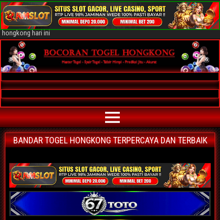
Bocoran Togel Hongkong AKURAT
Bocoran angka jitu togel hongkong paling akurat | prediksi situs agen
bandar togel hongkong terpercaya | nomor main hongkong | data keluaran
hongkong hari ini
BANDAR TOGEL HONGKONG TERPERCAYA DAN TERBAIK