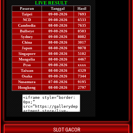
SLOT GACOR