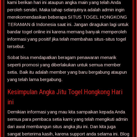
kami berikan hari ini ataupun angka main yang telah Anda
peroleh sendiri. Maka tahap selanjutnya adalah admin ingin
merekomendasikan beberapa SITUS TOGEL HONGKONG
TERAMAN di Indonesia saat ini. Jangan diragukan lagi untuk
bandar togel online ini karena memang banyak memperoleh
informasi yang positif jika telah membahas situs-situs togel
tersebut.
Sobat bisa mendapatkan beragam penawaran menarik
seperti promosi yang diberlakukan untuk semua member
setia. Baik itu adalah member yang baru bergabung ataupun
yang telah lama bergabung.
Kesimpulan Angka Jitu Togel Hongkong Hari
ini
Demikian informasi yang mau kita sampaikan kepada Anda
semua para pembaca setia kami yang telah mengikuti admin
dari awal membangun situs angka jitu ini. Dan kita juga
sangat berterima kasih, karena support anda selama ini. Blog