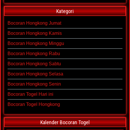
Kategori
Bocoran Hongkong Jumat
Bocoran Hongkong Kamis
Bocoran Hongkong Minggu
Bocoran Hongkong Rabu
Bocoran Hongkong Sabtu
Bocoran Hongkong Selasa
Bocoran Hongkong Senin
Bocoran Togel Hari ini
Bocoran Togel Hongkong
Kalender Bocoran Togel