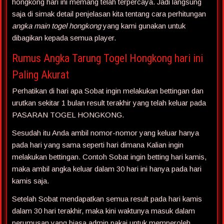
hongkong hari ini memang telah terpercaya. Jadi langsung
saja di simak detail penjelasan kita tentang cara perhitungan
angka main togel hongkong
yang kami gunakan untuk
dibagikan kepada semua player.
Rumus Angka Tarung Togel Hongkong hari ini
Paling Akurat
Perhatikan di hari apa Sobat ingin melakukan bettingan dan
urutkan sekitar 1 bulan result terakhir yang telah keluar pada
PASARAN TOGEL HONGKONG.
Sesudah itu Anda ambil nomor-nomor yang keluar hanya
pada hari yang sama seperti hari dimana Kalian ingin
melakukan bettingan. Contoh Sobat ingin betting hari kamis,
maka ambil angka keluar dalam 30 hari ini hanya pada hari
kamis saja.
Setelah Sobat mendapatkan semua result pada hari kamis
dalam 30 hari terakhir, maka kini waktunya masuk dalam
perumusan yang biasa admin pakai untuk memperoleh