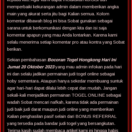
memperbaiki kekurangan admin dalam memberikan angka
main yang akurat serta jitu bagi Kalian semua. Kolom
komentar dibawah blog ini bisa Sobat gunakan sebagai
sarana untuk berkomunikasi dengan kita dan isi saja
komentar apapun yang mau Anda lontarkan. Karena kami
selalu menerima setiap komentar pro atau kontra yang Sobat
berikan.
Sekian pembahasan
Bocoran Togel Hongkong Hari Ini
Jumat 20 Oktober 2023
yang mau admin infokan pada hari
ini dan selalu jadikan permainan judi togel online sebagai
hoby sementara. Ataupun hanya sekedar membuang suntuk
agar hari-hari dapat dilalui lebih cepat dan mudah. Jangan
sekali-kali menjadikan permainan TOGEL ONLINE sebagai
wadah Sobat mencari nafkah, karena tidak ada permainan
judi baik judi darat maupun judi online yang memberikan
Kalian penghasilan pasif selain dari BONUS REFERRAL
yang tersedia pada bandar judi togel yang bersangkutan.
Terima kasih sudah membaca artikel kami ini hingga habis