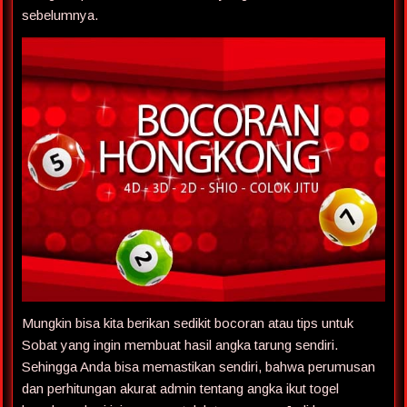
sebelumnya.
Mungkin bisa kita berikan sedikit bocoran atau tips untuk
Sobat yang ingin membuat hasil angka tarung sendiri.
Sehingga Anda bisa memastikan sendiri, bahwa perumusan
dan perhitungan akurat admin tentang angka ikut togel