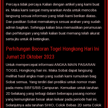
Percaya tidak percaya Kalian dengan artikel yang kami buat
ini. Maka kami sangat menyarankan Anda untuk mencoba
langsung sesuai informasi yang telah kami berikan diatas.
Dan pastikan Sobat memakainya sesuai arahan yang sudah
admin bagikan. Sehingga kalian bisa memastikan perumusan
dan perhitungan yang telah kalian buat memang telah akurat
serta jitu untuk di bettingkan.
Perhitungan Bocoran Togel Hongkong Hari Ini
Jumat 20 Oktober 2023
Untuk mempercepat informasi ANGKA MAIN PASARAN
TOGEL Hongkong hari ini. Maka Sobat dapat langsung
melihat hasil angka main yang sudah kami rumuskan baig
Sobat semua. Yang terdiri dari prediksi untuk nomor main
pada menu BBFS/BB Campuran. Kemudian untuk taruhan
2D belakang yang terbagi dalam beberapa pasang nomor
yang kemungkinan besar akan keluar pada periode hari ini.
Selanjutnya ada taruhan SHIO, Colok Bebas 2D serta Colok