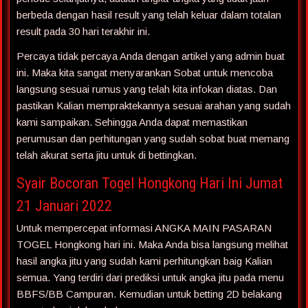
berbeda dengan hasil result yang telah keluar dalam totalan
result pada 30 hari terakhir ini.
Percaya tidak percaya Anda dengan artikel yang admin buat
ini. Maka kita sangat menyarankan Sobat untuk mencoba
langsung sesuai rumus yang telah kita infokan diatas. Dan
pastikan Kalian mempraktekannya sesuai arahan yang sudah
kami sampaikan. Sehingga Anda dapat memastikan
perumusan dan perhitungan yang sudah sobat buat memang
telah akurat serta jitu untuk di bettingkan.
Syair Bocoran Togel Hongkong Hari Ini Jumat
21 Januari 2022
Untuk mempercepat informasi ANGKA MAIN PASARAN
TOGEL Hongkong hari ini. Maka Anda bisa langsung melihat
hasil angka jitu yang sudah kami perhitungkan baig Kalian
semua. Yang terdiri dari prediksi untuk angka jitu pada menu
BBFS/BB Campuran. Kemudian untuk betting 2D belakang