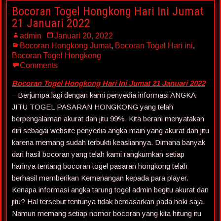
Bocoran Togel Hongkong Hari Ini Jumat
21 Januari 2022
admin
Januari 20, 2022
Bocoran Hongkong Jumat
,
Bocoran Togel Hari ini
,
Bocoran Togel Hongkong
Comments
Bocoran Togel Hongkong Hari Ini Jumat 21 Januari 2022
– Berjumpa lagi dengan kami penyedia informasi ANGKA
JITU TOGEL PASARAN HONGKONG yang telah
berpengalaman akurat dan jitu 99%. Kita berani menyatakan
diri sebagai website penyedia angka main yang akurat dan jitu
karena memang sudah terbukti keasliannya. Dimana banyak
dari hasil bocoran yang telah kami rangkumkan setiap
harinya tentang bocoran togel pasaran hongkong telah
berhasil memberikan Kemenangan kepada para player.
Kenapa informasi angka tarung togel admin begitu akurat dan
jitu? Hal tersebut tentunya tidak berdasarkan pada hoki saja.
Namun memang setiap nomor bocoran yang kita hitung itu