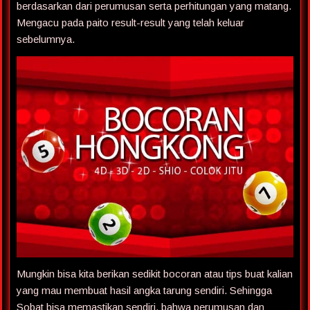
berdasarkan dari perumusan serta perhitungan yang matang.
Mengacu pada paito result-result yang telah keluar
sebelumnya.
Mungkin bisa kita berikan sedikit bocoran atau tips buat kalian
yang mau membuat hasil angka tarung sendiri. Sehingga
Sobat bisa memastikan sendiri, bahwa perumusan dan