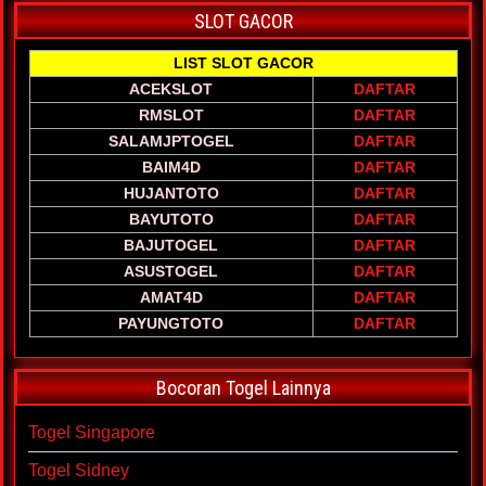
SLOT GACOR
LIST SLOT GACOR
ACEKSLOT
DAFTAR
RMSLOT
DAFTAR
SALAMJPTOGEL
DAFTAR
BAIM4D
DAFTAR
HUJANTOTO
DAFTAR
BAYUTOTO
DAFTAR
BAJUTOGEL
DAFTAR
ASUSTOGEL
DAFTAR
AMAT4D
DAFTAR
PAYUNGTOTO
DAFTAR
Bocoran Togel Lainnya
Togel Singapore
Togel Sidney