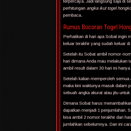
terpercaya. Jadi langsung saja di 
perhitungan
angka ikut togel hongk
pembaca.
Rumus Bocoran Togel Hongk
Perhatikan di hari apa Sobat ingin 
keluar terakhir yang sudah kel
Setelah itu Sobat ambil nomor-nom
hari dimana Anda mau melakukan ta
ambil result dalam 30 hari ini hanya
Setelah kalian memperoleh semua an
maka kini waktunya masuk dalam p
sebuah angka akurat atau jitu untuk 
Dimana Sobat harus menambahkan 
dapatkan menjadi 1 penjumlahan. S
bisa ambil 2 nomor terakhir dari has
jumlahkan sebelumnya. Dan ini car