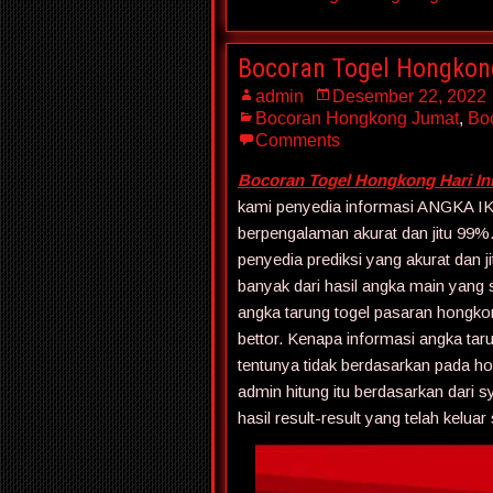
Bocoran Togel Hongkon
admin
Desember 22, 2022
Bocoran Hongkong Jumat
,
Boc
Comments
Bocoran Togel Hongkong Hari In
kami penyedia informasi ANGK
berpengalaman akurat dan jitu 99%.
penyedia prediksi yang akurat dan 
banyak dari hasil angka main yang
angka tarung togel pasaran hongk
bettor. Kenapa informasi angka taru
tentunya tidak berdasarkan pada 
admin hitung itu berdasarkan dari 
hasil result-result yang telah kelua