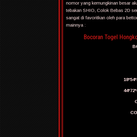
nomor yang kemungkinan besar akan 
tebakan SHIO, Colok Bebas 2D ser
sangat di favoritkan oleh para bet
mainnya :
Bocoran Togel Hongko
B
18*54*
44*72*
CO