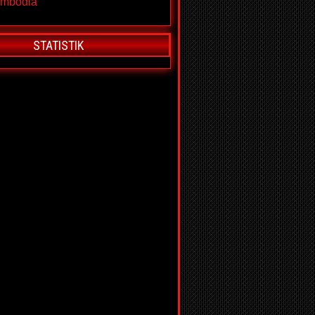
ambodia
STATISTIK