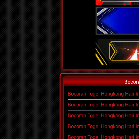
Bocora
Bocoran Togel Hongkong Hari In
Bocoran Togel Hongkong Hari In
Bocoran Togel Hongkong Hari I
Bocoran Togel Hongkong Hari I
Bocoran Togel Hongkong Hari I