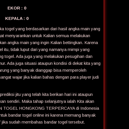
EKOR : 0
KEPALA : 0
 togel yang berdasarkan dari hasil angka main yang
ngat menyarankan untuk Kalian semua melakukan
n angka main yang ingin Kalian bettingkan. Karena
l itu, tidak luput dari yang namanya mimpi yang
 togel. Ada juga yang melakukan pesugihan dan
ur. Ada juga situasi ataupun kondisi di dekat kita yang
 tarung yang banyak dianggap bisa memperoleh
ngat wajar jika kalian bahas dengan para player judi
diksi jitu yang telah kita berikan hari ini ataupun
an sendiri. Maka tahap selanjutnya ialah Kita akan
GEN TOGEL HONGKONG TERPERCAYA di Indonesia
i untuk bandar togel online ini karena memang banyak
f jika sudah membahas bandar togel tersebut.