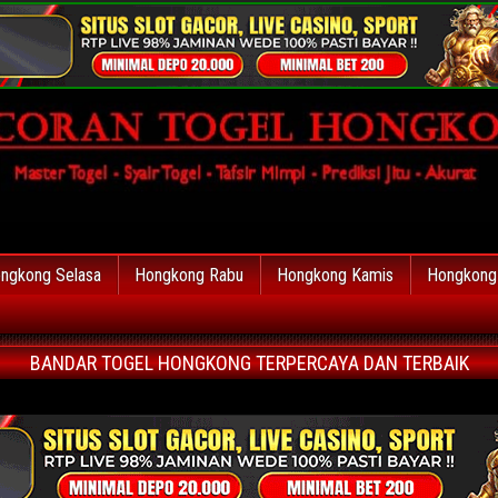
AT
kurat | prediksi situs agen bandar togel hongkong terpercaya | nomor main hon
ngkong Selasa
Hongkong Rabu
Hongkong Kamis
Hongkong
BANDAR TOGEL HONGKONG TERPERCAYA DAN TERBAIK