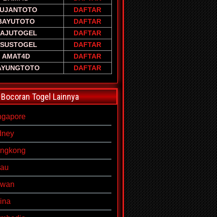
UJANTOTO
DAFTAR
BAYUTOTO
DAFTAR
AJUTOGEL
DAFTAR
SUSTOGEL
DAFTAR
AMAT4D
DAFTAR
AYUNGTOTO
DAFTAR
Bocoran Togel Lainnya
ngapore
dney
ongkong
cau
iwan
ina