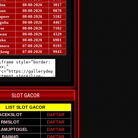
SLOT GACOR
LIST SLOT GACOR
ACEKSLOT
DAFTAR
RMSLOT
DAFTAR
LAMJPTOGEL
DAFTAR
BAIM4D
DAFTAR