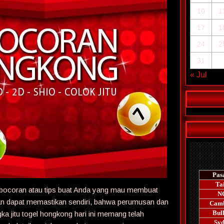
10
1
17
1
24
2
31
« Jul
t bocoran atau tips buat Anda yang mau membuat
alian dapat memastikan sendiri, bahwa perumusan dan
ka jitu togel hongkong hari ini memang telah