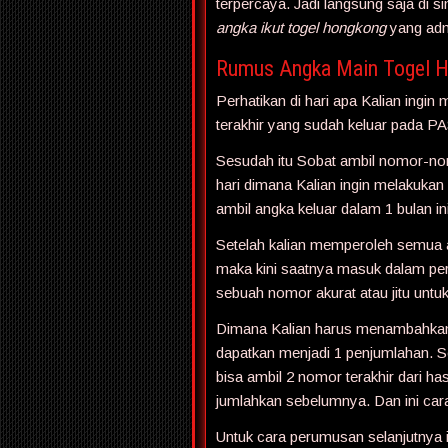
terpercaya. Jadi langsung saja di s
angka ikut togel hongkong
yang adm
Rumus Angka Main Togel Ho
Perhatikan di hari apa Kalian ingin 
terakhir yang sudah keluar pa
Sesudah itu Sobat ambil nomor-nom
hari dimana Kalian ingin melakukan 
ambil angka keluar dalam 1 bulan in
Setelah kalian memperoleh semua an
maka kini saatnya masuk dalam pe
sebuah nomor akurat atau jitu untuk 
Dimana Kalian harus menambahkan 
dapatkan menjadi 1 penjumlahan. S
bisa ambil 2 nomor terakhir dari ha
jumlahkan sebelumnya. Dan ini cara
Untuk cara perumusan selanjutnya 