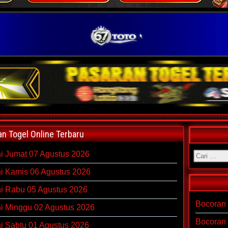
n Togel Online Terbaru
i Jumat 07 Agustus 2026
ni Kamis 06 Agustus 2026
ni Rabu 05 Agustus 2026
Bocoran
ni Minggu 02 Agustus 2026
Bocoran
i Sabtu 01 Agustus 2026