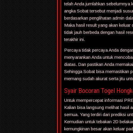
telah Anda jumlahkan sebelumnya k
angka Sobat tersebut menjadi susun
berdasarkan penglihatan admin dal
Maka hasil result yang akan keluar
tidak jauh berbeda dengan hasil resu
terakhir ini.
Percaya tidak percaya Anda dengan 
menyarankan Anda untuk mencoba l
diatas. Dan pastikan Anda memakai
Sehingga Sobat bisa memastikan p
memang sudah akurat serta jitu unt
Syair Bocoran Togel Hongk
Untuk mempercepat informasi PR
Kalian bisa langsung melihat hasil
semua. Yang terdiri dari prediks
Kemudian untuk tebakan 2D belaka
kemungkinan besar akan keluar pada