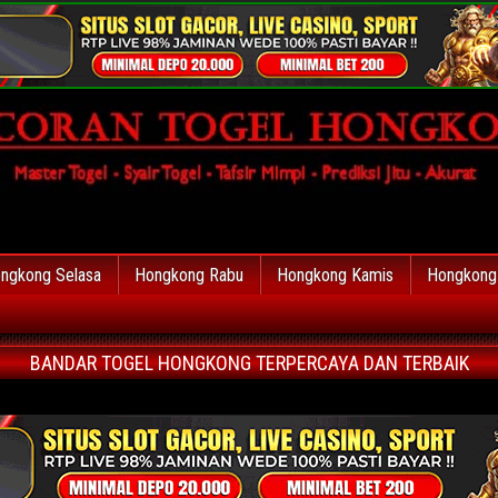
AT
kurat | prediksi situs agen bandar togel hongkong terpercaya | nomor main hon
ngkong Selasa
Hongkong Rabu
Hongkong Kamis
Hongkong
BANDAR TOGEL HONGKONG TERPERCAYA DAN TERBAIK