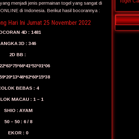
Togel C
ang menjadi jenis permainan togel yang sangat di
 ONLINE di Indonesia. Berikut hasil bocorannya :
ng Hari Ini Jumat 25 November 2022
OCORAN 4D : 1481
ANGKA 3D : 346
2D BB :
22*63*75*66*41*53*01*06
59*20*13*46*62*60*15*38
COLOK BEBAS : 4
LOK MACAU : 1 – 1
SHIO : AYAM
50 – 50 : 6 / 8
EKOR : 0