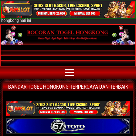
Bocoran Togel Hongkong AKURAT
Bocoran angka jitu togel hongkong paling akurat | prediksi situs agen
bandar togel hongkong terpercaya | nomor main hongkong | data keluaran
hongkong hari ini
BANDAR TOGEL HONGKONG TERPERCAYA DAN TERBAIK