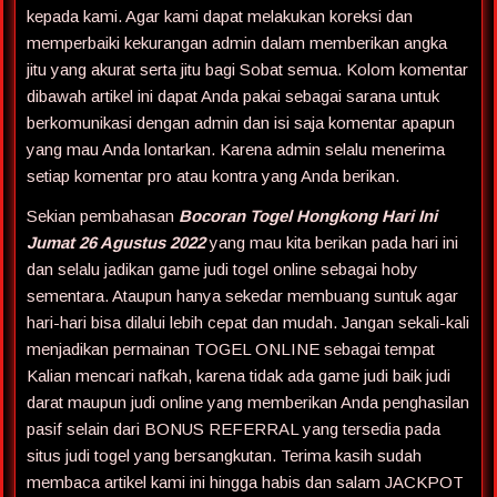
kepada kami. Agar kami dapat melakukan koreksi dan
memperbaiki kekurangan admin dalam memberikan angka
jitu yang akurat serta jitu bagi Sobat semua. Kolom komentar
dibawah artikel ini dapat Anda pakai sebagai sarana untuk
berkomunikasi dengan admin dan isi saja komentar apapun
yang mau Anda lontarkan. Karena admin selalu menerima
setiap komentar pro atau kontra yang Anda berikan.
Sekian pembahasan
Bocoran Togel Hongkong Hari Ini
Jumat 26 Agustus 2022
yang mau kita berikan pada hari ini
dan selalu jadikan game judi togel online sebagai hoby
sementara. Ataupun hanya sekedar membuang suntuk agar
hari-hari bisa dilalui lebih cepat dan mudah. Jangan sekali-kali
menjadikan permainan TOGEL ONLINE sebagai tempat
Kalian mencari nafkah, karena tidak ada game judi baik judi
darat maupun judi online yang memberikan Anda penghasilan
pasif selain dari BONUS REFERRAL yang tersedia pada
situs judi togel yang bersangkutan. Terima kasih sudah
membaca artikel kami ini hingga habis dan salam JACKPOT