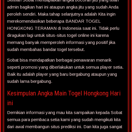
admin bagikan hari ini ataupun angka jitu yang sudah Anda
peroleh sendiri. Maka tahap selanjutnya adalah Kita ingin
merekomendasikan beberapa BANDAR TOGEL
HONGKONG TERAMAN di Indonesia saat ini. Tidak perlu
diragukan lagi untuk situs-situs togel online ini karena
memang banyak memperoleh informasi yang positif jika
sudah membahas bandar togel tersebut.
Sobat bisa mendapatkan berbagai penawaran menarik
seperti promosi yang diberlakukan untuk semua player setia.
Baik itu adalah player yang baru bergabung ataupun yang
sudah lama bergabung.
Kesimpulan Angka Main Togel Hongkong Hari
ini
Demikian informasi yang mau kita sampaikan kepada Sobat
semua para pembaca setia kami yang sudah mengikuti kita
dari awal membangun situs prediksi ini. Dan kita juga sangat