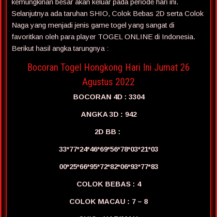
kemungkinan besar akan keluar pada periode hari ini.
Selanjutnya ada taruhan SHIO, Colok Bebas 2D serta Colok
Naga yang menjadi jenis game togel yang sangat di
favoritkan oleh para player TOGEL ONLINE di Indonesia.
Berikut hasil angka tarungnya :
Bocoran Togel Hongkong Hari Ini Jumat 26
Agustus 2022
BOCORAN 4D : 3304
ANGKA 3D : 942
2D BB :
33*77*24*46*69*56*78*03*21*03
00*25*66*95*72*82*06*93*77*83
COLOK BEBAS : 4
COLOK MACAU : 7 – 8