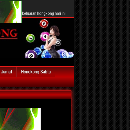
gkong | data keluaran hongkong hari ini
 Jumat
Hongkong Sabtu