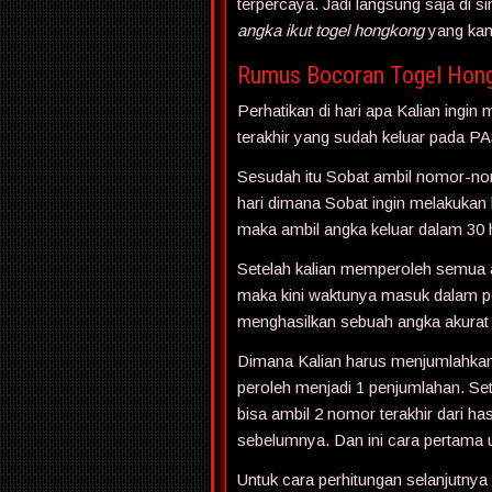
terpercaya. Jadi langsung saja di s
angka ikut togel hongkong
yang kam
Rumus Bocoran Togel Hongk
Perhatikan di hari apa Kalian ingin 
terakhir yang sudah keluar pa
Sesudah itu Sobat ambil nomor-nom
hari dimana Sobat ingin melakukan 
maka ambil angka keluar dalam 30 ha
Setelah kalian memperoleh semua an
maka kini waktunya masuk dalam p
menghasilkan sebuah angka akurat at
Dimana Kalian harus menjumlahka
peroleh menjadi 1 penjumlahan. Se
bisa ambil 2 nomor terakhir dari ha
sebelumnya. Dan ini cara pertama 
Untuk cara perhitungan selanjutnya