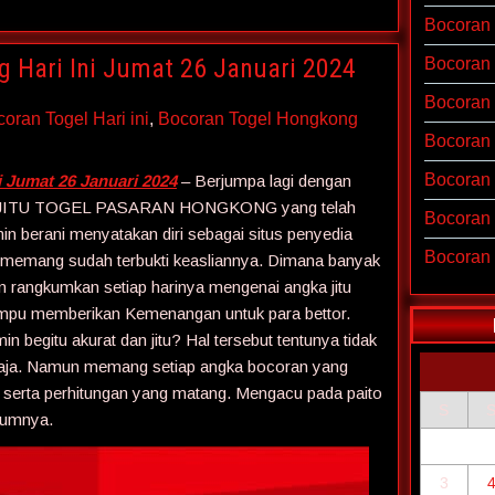
Bocoran
 Hari Ini Jumat 26 Januari 2024
Bocoran
Bocoran
oran Togel Hari ini
,
Bocoran Togel Hongkong
Bocoran
Bocoran
 Jumat 26 Januari 2024
– Berjumpa lagi dengan
KA JITU TOGEL PASARAN HONGKONG yang telah
Bocoran 
min berani menyatakan diri sebagai situs penyedia
Bocoran
na memang sudah terbukti keasliannya. Dimana banyak
min rangkumkan setiap harinya mengenai angka jitu
mpu memberikan Kemenangan untuk para bettor.
n begitu akurat dan jitu? Hal tersebut tentunya tidak
saja. Namun memang setiap angka bocoran yang
ir serta perhitungan yang matang. Mengacu pada paito
S
elumnya.
3