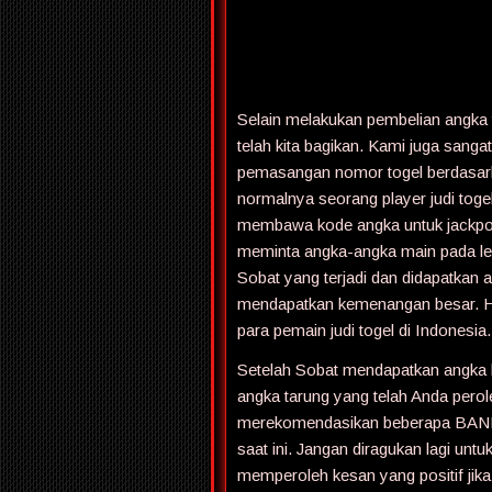
Selain melakukan pembelian angka t
telah kita bagikan. Kami juga san
pemasangan nomor togel berdasark
normalnya seorang player judi togel
membawa kode angka untuk jackpot
meminta angka-angka main pada leluh
Sobat yang terjadi dan didapatkan 
mendapatkan kemenangan besar. Hal
para pemain judi togel di Indonesia.
Setelah Sobat mendapatkan angka bo
angka tarung yang telah Anda perole
merekomendasikan beberapa B
saat ini. Jangan diragukan lagi un
memperoleh kesan yang positif jik