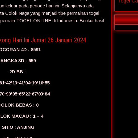
Togel C
keluar pada periode hari ini. Selanjutnya ada
a Colok Naga yang menjadi tipe permainan togel
ra pemain TOGEL ONLINE di Indonesia. Berikut hasil
ong Hari Ini Jumat 26 Januari 2024
OCORAN 4D : 8591
ANGKA 3D : 659
2D BB :
61*42*13*41*04*19*10*55
70*90*05*65*22*67*03*84
COLOK BEBAS : 0
LOK MACAU : 1 – 4
SHIO : ANJING