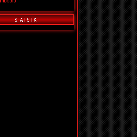
ambodia
STATISTIK