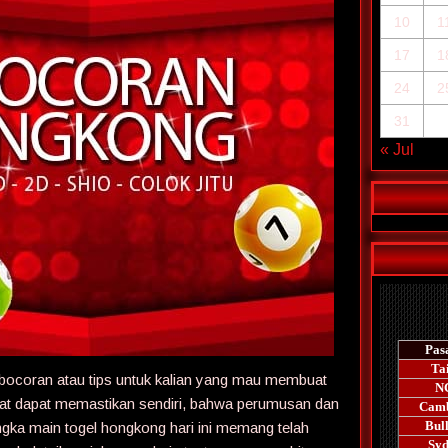
10
1
17
1
24
2
31
« Jul
 bocoran atau tips untuk kalian yang mau membuat
obat dapat memastikan sendiri, bahwa perumusan dan
ngka main togel hongkong hari ini memang telah