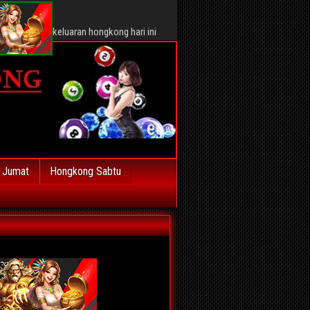
gkong | data keluaran hongkong hari ini
 Jumat
Hongkong Sabtu