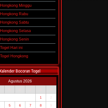
 Hongkong Minggu
 Hongkong Rabu
 Hongkong Sabtu
 Hongkong Selasa
 Hongkong Senin
Togel Hari ini
 Togel Hongkong
Kalender Bocoran Togel
Agustus 2026
S
R
K
J
S
M
1
2
4
5
6
7
8
9