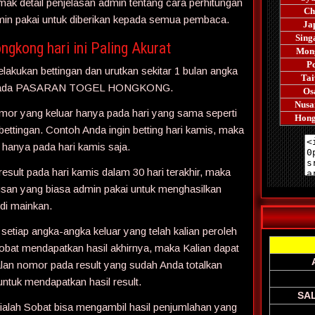
imak detail penjelasan admin tentang cara perhitungan
in pakai untuk diberikan kepada semua pembaca.
gkong hari ini Paling Akurat
elakukan bettingan dan urutkan sekitar 1 bulan angka
uar pada PASARAN TOGEL HONGKONG.
or yang keluar hanya pada hari yang sama seperti
ttingan. Contoh Anda ingin betting hari kamis, maka
i hanya pada hari kamis saja.
sult pada hari kamis dalam 30 hari terakhir, maka
san yang biasa admin pakai untuk menghasilkan
 di mainkan.
iap angka-angka keluar yang telah kalian peroleh
bat mendapatkan hasil akhirnya, maka Kalian dapat
otalan nomor pada result yang sudah Anda totalkan
ntuk mendapatkan hasil result.
SA
 ialah Sobat bisa mengambil hasil penjumlahan yang