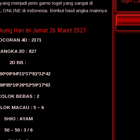
Togel C
ang menjadi jenis game togel yang sangat di
 ONLINE di Indonesia. Berikut hasil angka mainnya
kong Hari Ini Jumat 26 Maret 2021
OCORAN 4D : 2371
ANGKA 3D : 827
2D BB :
90*09*94*31*37*81*32*42
98*85*19*26*52*59*17*63
COLOK BEBAS : 2
LOK MACAU : 5 – 6
SHIO : AYAM
50 – 50 : 3 / 6