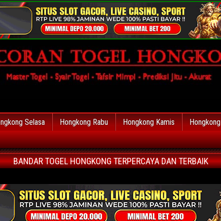
AT
kurat | prediksi situs agen bandar togel hongkong terpercaya | nomor main hon
ngkong Selasa
Hongkong Rabu
Hongkong Kamis
Hongkong
BANDAR TOGEL HONGKONG TERPERCAYA DAN TERBAIK