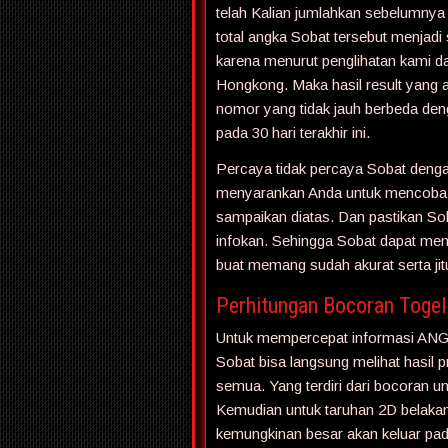
telah Kalian jumlahkan sebelumnya 
total angka Sobat tersebut menjadi
karena menurut penglihatan kami d
Hongkong. Maka hasil result yang a
nomor yang tidak jauh berbeda denga
pada 30 hari terakhir ini.
Percaya tidak percaya Sobat denga
menyarankan Anda untuk mencoba l
sampaikan diatas. Dan pastikan So
infokan. Sehingga Sobat dapat me
buat memang sudah akurat serta jitu
Perhitungan Bocoran Togel
Untuk mempercepat informasi AN
Sobat bisa langsung melihat hasil 
semua. Yang terdiri dari bocoran
Kemudian untuk taruhan 2D belaka
kemungkinan besar akan keluar pada