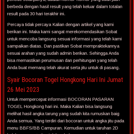
berbeda dengan hasil result yang telah keluar dalam totalan
result pada 30 hari terakhir ini.
Percaya tidak percaya Kalian dengan artikel yang kami
berikan ini. Maka kami sangat merekomendasikan Sobat
untuk mencoba langsung sesuai informasi yang telah kami
sampaikan diatas. Dan pastikan Sobat mempraktekannya
sesuai arahan yang sudah admin berikan. Sehingga Anda
bisa memastikan perumusan dan perhitungan yang telah
Anda buat memang telah akurat serta jitu untuk di pasang.
Syair Bocoran Togel Hongkong Hari Ini Jumat
26 Mei 2023
Untuk mempercepat informasi BOCORAN PASARAN
TOGEL Hongkong hari ini. Maka Kalian bisa langsung
melihat hasil angka tarung yang sudah kita rumuskan baig
Anda semua. Yang terdiri dari bocoran untuk angka jitu pada
menu BBFS/BB Campuran. Kemudian untuk taruhan 2D