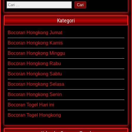
Kategori
Bocoran Hongkong Jumat
Bocoran Hongkong Kamis
Bocoran Hongkong Minggu
Bocoran Hongkong Rabu
Bocoran Hongkong Sabtu
Bocoran Hongkong Selasa
Bocoran Hongkong Senin
Bocoran Togel Hari ini
Bocoran Togel Hongkong