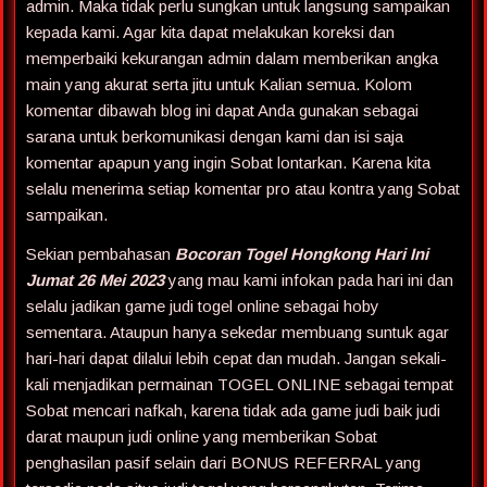
admin. Maka tidak perlu sungkan untuk langsung sampaikan
kepada kami. Agar kita dapat melakukan koreksi dan
memperbaiki kekurangan admin dalam memberikan angka
main yang akurat serta jitu untuk Kalian semua. Kolom
komentar dibawah blog ini dapat Anda gunakan sebagai
sarana untuk berkomunikasi dengan kami dan isi saja
komentar apapun yang ingin Sobat lontarkan. Karena kita
selalu menerima setiap komentar pro atau kontra yang Sobat
sampaikan.
Sekian pembahasan
Bocoran Togel Hongkong Hari Ini
Jumat 26 Mei 2023
yang mau kami infokan pada hari ini dan
selalu jadikan game judi togel online sebagai hoby
sementara. Ataupun hanya sekedar membuang suntuk agar
hari-hari dapat dilalui lebih cepat dan mudah. Jangan sekali-
kali menjadikan permainan TOGEL ONLINE sebagai tempat
Sobat mencari nafkah, karena tidak ada game judi baik judi
darat maupun judi online yang memberikan Sobat
penghasilan pasif selain dari BONUS REFERRAL yang