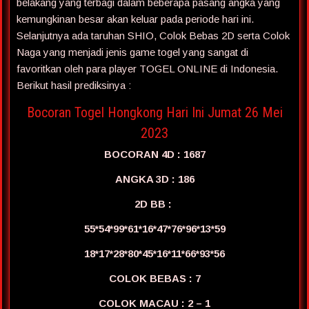
belakang yang terbagi dalam beberapa pasang angka yang
kemungkinan besar akan keluar pada periode hari ini.
Selanjutnya ada taruhan SHIO, Colok Bebas 2D serta Colok
Naga yang menjadi jenis game togel yang sangat di
favoritkan oleh para player TOGEL ONLINE di Indonesia.
Berikut hasil prediksinya :
Bocoran Togel Hongkong Hari Ini Jumat 26 Mei
2023
BOCORAN 4D : 1687
ANGKA 3D : 186
2D BB :
55*54*99*61*16*47*76*96*13*59
18*17*28*80*45*16*11*66*93*56
COLOK BEBAS : 7
COLOK MACAU : 2 – 1