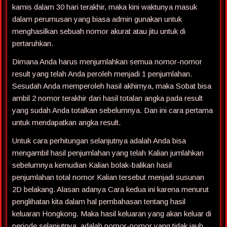
kamis dalam 30 hari terakhir, maka kini waktunya masuk
dalam perumusan yang biasa admin gunakan untuk
menghasilkan sebuah nomor akurat atau jitu untuk di
pertaruhkan.
Dimana Anda harus menjumlahkan semua nomor-nomor
result yang telah Anda peroleh menjadi 1 penjumlahan.
Sesudah Anda memperoleh hasil akhirnya, maka Sobat bisa
ambil 2 nomor terakhir dari hasil totalan angka pada result
yang sudah Anda totalkan sebelumnya. Dan ini cara pertama
untuk mendapatkan angka result.
Untuk cara perhitungan selanjutnya adalah Anda bisa
mengambil hasil penjumlahan yang telah Kalian jumlahkan
sebelumnya kemudian Kalian bolak-balikan hasil
penjumlahan total nomor Kalian tersebut menjadi susunan
2D belakang. Alasan adanya Cara kedua ini karena menurut
penglihatan kita dalam hal pembahasan tentang hasil
keluaran Hongkong. Maka hasil keluaran yang akan keluar di
periode selanjutnya, adalah nomor-nomor yang tidak jauh