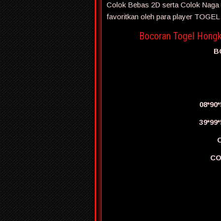
Colok Bebas 2D serta Colok Naga y
favoritkan oleh para player TOGEL
Bocoran Togel Hongk
B
08*90*
39*99*
CO