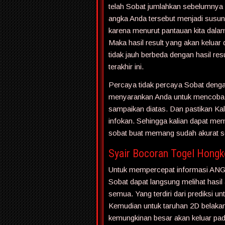
telah Sobat jumlahkan sebelumnya 
angka Anda tersebut menjadi susun
karena menurut pantauan kita dala
Maka hasil result yang akan keluar
tidak jauh berbeda dengan hasil resu
terakhir ini.
Percaya tidak percaya Sobat dengan
menyarankan Anda untuk mencoba l
sampaikan diatas. Dan pastikan Kal
infokan. Sehingga kalian dapat me
sobat buat memang sudah akurat ser
Syair Bocoran Togel Hongk
Untuk mempercepat informasi AN
Sobat dapat langsung melihat hasil 
semua. Yang terdiri dari prediksi
Kemudian untuk taruhan 2D belaka
kemungkinan besar akan keluar pada