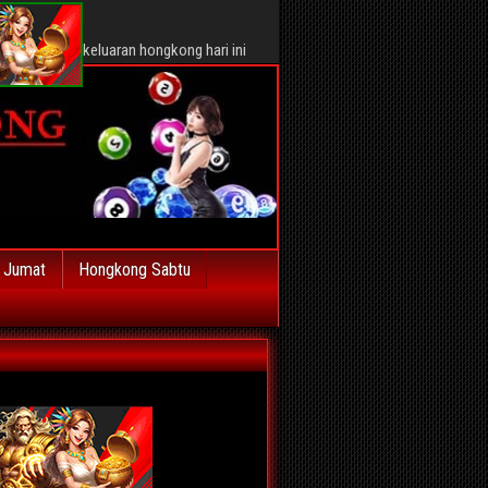
gkong | data keluaran hongkong hari ini
 Jumat
Hongkong Sabtu