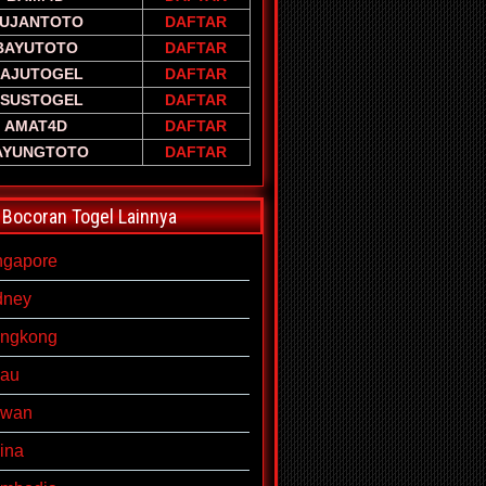
UJANTOTO
DAFTAR
BAYUTOTO
DAFTAR
AJUTOGEL
DAFTAR
SUSTOGEL
DAFTAR
AMAT4D
DAFTAR
AYUNGTOTO
DAFTAR
Bocoran Togel Lainnya
ngapore
dney
ongkong
cau
iwan
ina