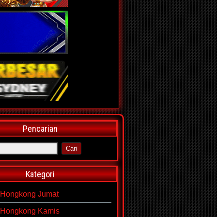
Pencarian
Kategori
 Hongkong Jumat
 Hongkong Kamis