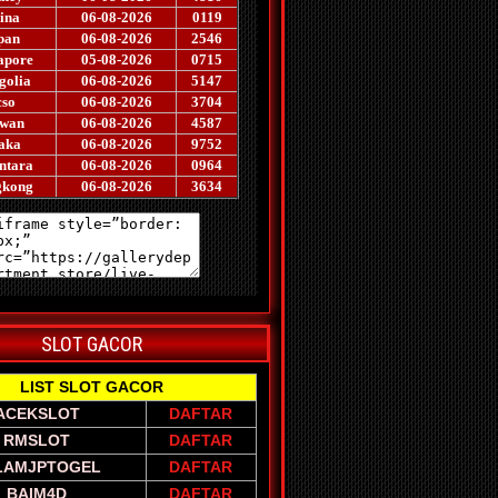
SLOT GACOR
LIST SLOT GACOR
ACEKSLOT
DAFTAR
RMSLOT
DAFTAR
LAMJPTOGEL
DAFTAR
BAIM4D
DAFTAR