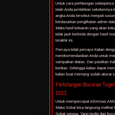
Untuk cara perhitungan selanjutny
telah Anda jumlahkan sebelumnya k
angka Anda tersebut menjadi susuna
berdasarkan penglihatan admin dal
Maka hasil keluaran yang akan kelu
tidak jauh berbeda dengan hasil resu
terakhir ini.
Percaya tidak percaya Kalian dengan
merekomendasikan Anda untuk men
sampaikan diatas. Dan pastikan Ka
berikan. Sehingga kalian dapat me
kalian buat memang sudah akurat ser
Perhitungan Bocoran Togel
2022
Untuk mempercepat informasi AN
Maka Sobat bisa langsung melihat h
Sobat semua. Yang terdiri dari bo