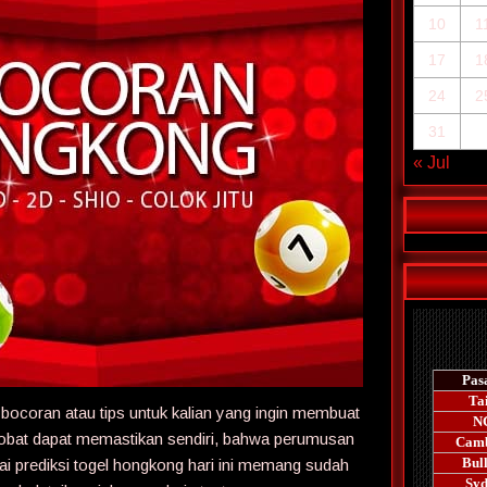
10
1
17
1
24
2
31
« Jul
 bocoran atau tips untuk kalian yang ingin membuat
 Sobat dapat memastikan sendiri, bahwa perumusan
ai prediksi togel hongkong hari ini memang sudah