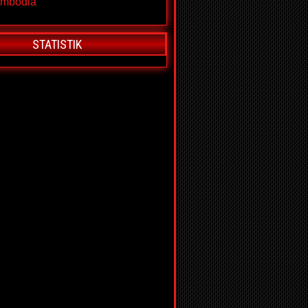
ambodia
STATISTIK