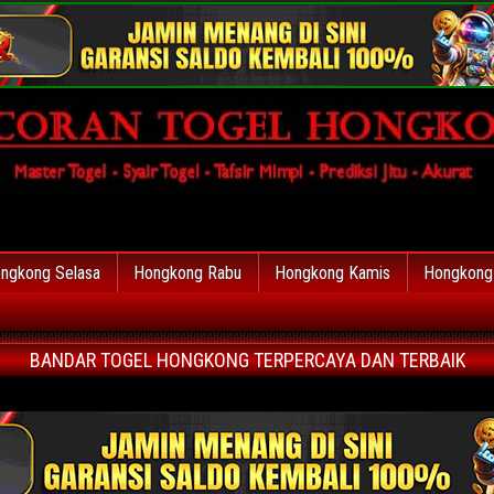
AT
kurat | prediksi situs agen bandar togel hongkong terpercaya | nomor main hon
ngkong Selasa
Hongkong Rabu
Hongkong Kamis
Hongkong
BANDAR TOGEL HONGKONG TERPERCAYA DAN TERBAIK