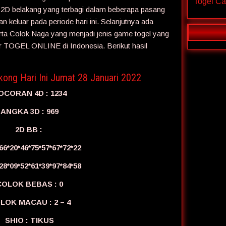
Togel C
 2D belakang yang terbagi dalam beberapa pasang
keluar pada periode hari ini. Selanjutnya ada
ta Colok Naga yang menjadi jenis game togel yang
tor TOGEL ONLINE di Indonesia. Berikut hasil
ong Hari Ini Jumat 28 Januari 2022
OCORAN 4D : 1234
ANGKA 3D : 969
2D BB :
66*20*46*75*57*67*72*22
28*09*52*61*39*97*84*58
COLOK BEBAS : 0
LOK MACAU : 2 – 4
SHIO : TIKUS