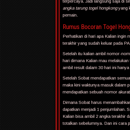
terpercaya. Jadi langsung saja di 
angka tarung togel hongkong
yang k
pemain.
Rumus Bocoran Togel Hongk
Perhatikan di hari apa Kalian ingin 
terakhir yang sudah keluar pa
Setelah itu kalian ambil nomor-nom
hari dimana Kalian mau melakukan 
ambil result dalam 30 hari ini hanya
Setelah Sobat mendapatkan semua an
maka kini waktunya masuk dalam p
mendapatkan sebuah nomor akurat at
Dimana Sobat harus menambahkan 
dapatkan menjadi 1 penjumlahan. S
Kalian bisa ambil 2 angka terakhir 
totalkan sebelumnya. Dan ini cara