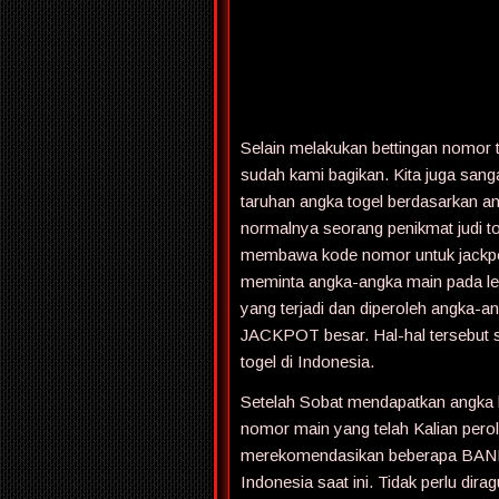
Selain melakukan bettingan nomor t
sudah kami bagikan. Kita juga sa
taruhan angka togel berdasarkan an
normalnya seorang penikmat judi to
membawa kode nomor untuk jackpot
meminta angka-angka main pada leluh
yang terjadi dan diperoleh angka-a
JACKPOT besar. Hal-hal tersebut sa
togel di Indonesia.
Setelah Sobat mendapatkan angka bo
nomor main yang telah Kalian perole
merekomendasikan beberapa 
Indonesia saat ini. Tidak perlu dirag