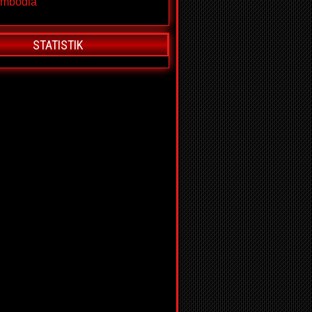
ambodia
STATISTIK