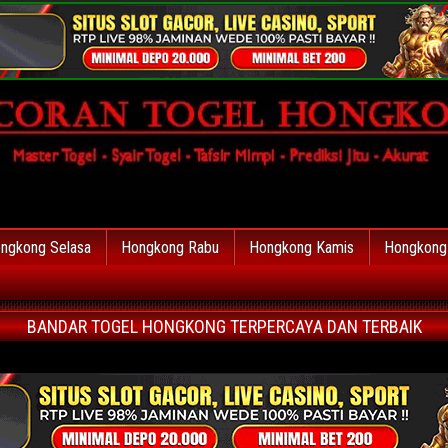
AT
kurat | prediksi situs agen bandar togel hongkong terpercaya | nomor main hon
ngkong Selasa
Hongkong Rabu
Hongkong Kamis
Hongkong
BANDAR TOGEL HONGKONG TERPERCAYA DAN TERBAIK