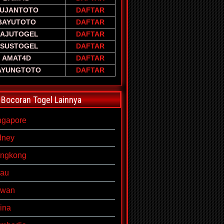
UJANTOTO
DAFTAR
BAYUTOTO
DAFTAR
AJUTOGEL
DAFTAR
SUSTOGEL
DAFTAR
AMAT4D
DAFTAR
AYUNGTOTO
DAFTAR
Bocoran Togel Lainnya
ngapore
dney
ongkong
cau
iwan
ina