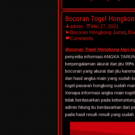
Bocoran Togel Hongkong
admin
Mei 27, 2021
Bocoran Hongkong Jumat
,
Boc
Comments
Bocoran Togel Hongkong Hari Ini
penyedia informasi ANGKA TA
berpengalaman akurat dan jitu 99%.
bocoran yang akurat dan jitu kare
dari hasil angka main yang sudah k
togel pasaran hongkong sudah ma
Kenapa informasi angka main togel 
tidak berdasarkan pada keberuntu
admin hitung itu berdasarkan dari
pada hasil result-result yang suda