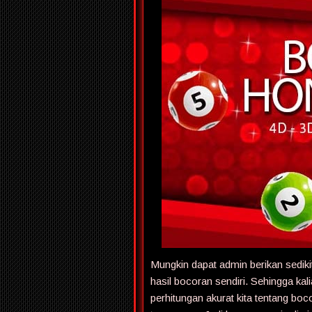
Mungkin dapat admin berikan sedik
hasil bocoran sendiri. Sehingga ka
perhitungan akurat kita tentang bo