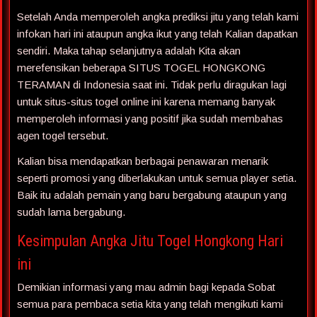
Setelah Anda memperoleh angka prediksi jitu yang telah kami
infokan hari ini ataupun angka ikut yang telah Kalian dapatkan
sendiri. Maka tahap selanjutnya adalah Kita akan
merefensikan beberapa SITUS TOGEL HONGKONG
TERAMAN di Indonesia saat ini. Tidak perlu diragukan lagi
untuk situs-situs togel online ini karena memang banyak
memperoleh informasi yang positif jika sudah membahas
agen togel tersebut.
Kalian bisa mendapatkan berbagai penawaran menarik
seperti promosi yang diberlakukan untuk semua player setia.
Baik itu adalah pemain yang baru bergabung ataupun yang
sudah lama bergabung.
Kesimpulan Angka Jitu Togel Hongkong Hari
ini
Demikian informasi yang mau admin bagi kepada Sobat
semua para pembaca setia kita yang telah mengikuti kami