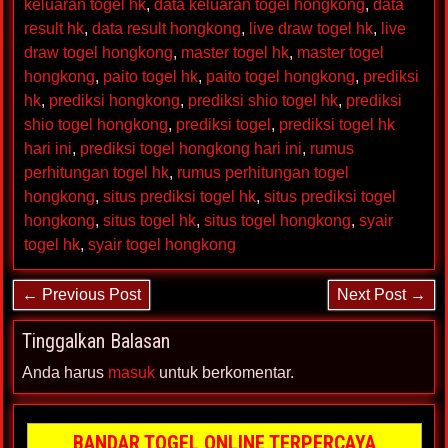
keluaran togel hk
,
data keluaran togel hongkong
,
data
result hk
,
data result hongkong
,
live draw togel hk
,
live
draw togel hongkong
,
master togel hk
,
master togel
hongkong
,
paito togel hk
,
paito togel hongkong
,
prediksi
hk
,
prediksi hongkong
,
prediksi shio togel hk
,
prediksi
shio togel hongkong
,
prediksi togel
,
prediksi togel hk
hari ini
,
prediksi togel hongkong hari ini
,
rumus
perhitungan togel hk
,
rumus perhitungan togel
hongkong
,
situs prediksi togel hk
,
situs prediksi togel
hongkong
,
situs togel hk
,
situs togel hongkong
,
syair
togel hk
,
syair togel hongkong
← Previous Post
Next Post →
Tinggalkan Balasan
Anda harus
masuk
untuk berkomentar.
BANDAR TOGEL ONLINE TERPERCAYA