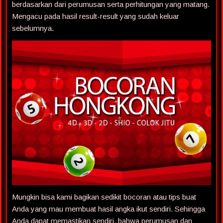
berdasarkan dari perumusan serta perhitungan yang matang.
Mengacu pada hasil result-result yang sudah keluar
sebelumnya.
Mungkin bisa kami bagikan sedikit bocoran atau tips buat
Anda yang mau membuat hasil angka ikut sendiri. Sehingga
Anda dapat memastikan sendiri, bahwa perumusan dan