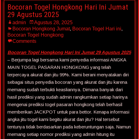
Bocoran Togel Hongkong Hari Ini Jumat
29 Agustus 2025
admin
Agustus 28, 2025
Bocoran Hongkong Jumat
,
Bocoran Togel Hari ini
,
Bocoran Togel Hongkong
Comments
Bocoran Togel Hongkong Hari Ini Jumat 29 Agustus 2025
– Berjumpa lagi bersama kami penyedia informasi ANGKA
MAIN TOGEL PASARAN HONGKONG yang telah
terpercaya akurat dan jitu 99%. Kami berani menyatakan diri
sebagai situs penyedia bocoran yang akurat dan jitu karena
memang sudah terbukti keasliannya. Dimana banyak dari
hasil prediksi yang sudah admin rangkumkan setiap harinya
mengenai prediksi togel pasaran hongkong telah berhasil
memberikan JACKPOT untuk para bettor. Kenapa informasi
angka jitu togel kami begitu akurat dan jitu? Hal tersebut
tentunya tidak berdasarkan pada keberuntungan saja. Namun
memang setiap nomor prediksi yang admin hitung itu