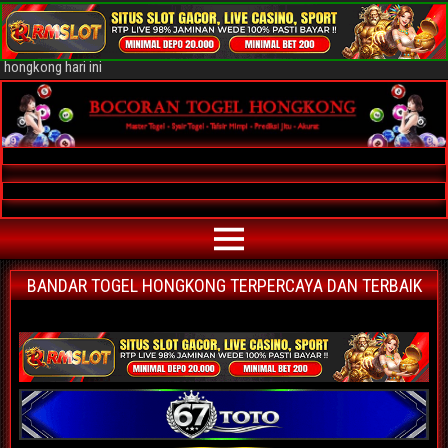
Bocoran Togel Hongkong AKURAT
Bocoran angka jitu togel hongkong paling akurat | prediksi situs agen
bandar togel hongkong terpercaya | nomor main hongkong | data keluaran
hongkong hari ini
BANDAR TOGEL HONGKONG TERPERCAYA DAN TERBAIK