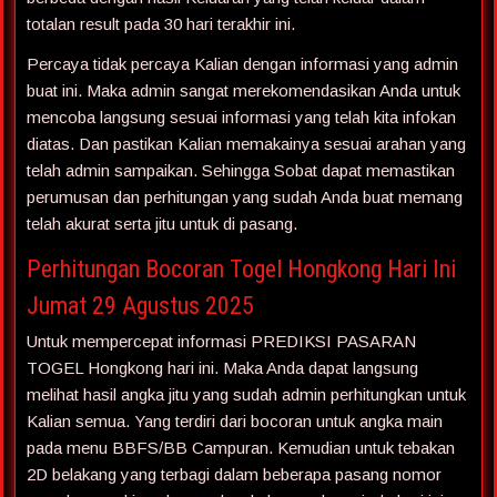
totalan result pada 30 hari terakhir ini.
Percaya tidak percaya Kalian dengan informasi yang admin
buat ini. Maka admin sangat merekomendasikan Anda untuk
mencoba langsung sesuai informasi yang telah kita infokan
diatas. Dan pastikan Kalian memakainya sesuai arahan yang
telah admin sampaikan. Sehingga Sobat dapat memastikan
perumusan dan perhitungan yang sudah Anda buat memang
telah akurat serta jitu untuk di pasang.
Perhitungan Bocoran Togel Hongkong Hari Ini
Jumat 29 Agustus 2025
Untuk mempercepat informasi PREDIKSI PASARAN
TOGEL Hongkong hari ini. Maka Anda dapat langsung
melihat hasil angka jitu yang sudah admin perhitungkan untuk
Kalian semua. Yang terdiri dari bocoran untuk angka main
pada menu BBFS/BB Campuran. Kemudian untuk tebakan
2D belakang yang terbagi dalam beberapa pasang nomor