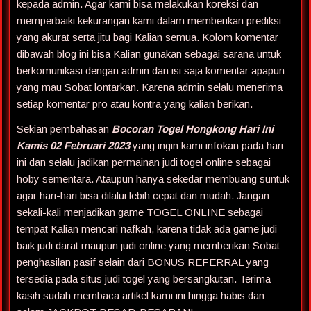
kepada admin. Agar kami bisa melakukan koreksi dan
memperbaiki kekurangan kami dalam memberikan prediksi
yang akurat serta jitu bagi Kalian semua. Kolom komentar
dibawah blog ini bisa Kalian gunakan sebagai sarana untuk
berkomunikasi dengan admin dan isi saja komentar apapun
yang mau Sobat lontarkan. Karena admin selalu menerima
setiap komentar pro atau kontra yang kalian berikan.
Sekian pembahasan
Bocoran Togel Hongkong Hari Ini
Kamis 02 Februari 2023
yang ingin kami infokan pada hari
ini dan selalu jadikan permainan judi togel online sebagai
hoby sementara. Ataupun hanya sekedar membuang suntuk
agar hari-hari bisa dilalui lebih cepat dan mudah. Jangan
sekali-kali menjadikan game TOGEL ONLINE sebagai
tempat Kalian mencari nafkah, karena tidak ada game judi
baik judi darat maupun judi online yang memberikan Sobat
penghasilan pasif selain dari BONUS REFERRAL yang
tersedia pada situs judi togel yang bersangkutan. Terima
kasih sudah membaca artikel kami ini hingga habis dan