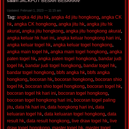
salam JACKPOT BESAR-BESARAN!
Updated: Februari 1, 2023 — 11:15 am
Tag:
angka 4d jitu hk
,
angka 4d jitu hongkong
,
angka CK
hk
,
angka CK hongkong
,
angka jitu hk
,
angka jitu hk
akurat
,
angka jitu hongkong
,
angka jitu hongkong akurat
,
angka keluar hk hari ini
,
angka keluar hongkong hari ini
,
angka keluar togel hk
,
angka keluar togel hongkong
,
angka main togel hk
,
angka main togel hongkong
,
angka
paten togel hk
,
angka paten togel hongkong
,
bandar judi
togel hk
,
bandar judi togel hongkong
,
bandar togel hk
,
bandar togel hongkong
,
bbfs angka hk
,
bbfs angka
hongkong
,
bocoran hk
,
bocoran hongkong
,
bocoran shio
togel hk
,
bocoran shio togel hongkong
,
bocoran togel hk
,
bocoran togel hk hari ini
,
bocoran togel hongkong
,
bocoran togel hongkong hari ini
,
bocoran togel paling
jitu
,
data hk hari ini
,
data hongkong hari ini
,
data
keluaran togel hk
,
data keluaran togel hongkong
,
data
result hk
,
data result hongkong
,
live draw togel hk
,
live
draw togel hongkong
,
master togel hk
,
master togel