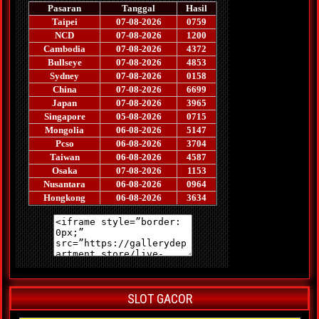
SLOT GACOR