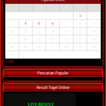
S
S
R
K
J
S
M
1
2
3
4
5
6
7
8
9
10
11
12
13
14
15
16
17
18
19
20
21
22
23
24
25
26
27
28
29
30
31
« Jul
Pencarian Populer
Result Togel Online