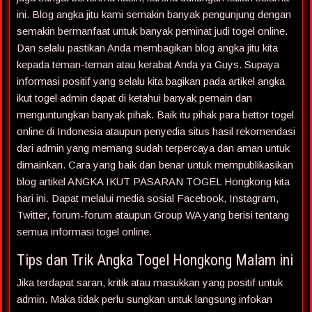
ini. Blog angka jitu kami semakin banyak pengunjung dengan
semakin bermanfaat untuk banyak peminat judi togel online.
Dan selalu pastikan Anda membagikan blog angka jitu kita
kepada teman-teman atau kerabat Anda ya Guys. Supaya
informasi positif yang selalu kita bagikan pada artikel angka
ikut togel admin dapat di ketahui banyak pemain dan
menguntungkan banyak pihak. Baik itu pihak para bettor togel
online di Indonesia ataupun penyedia situs hasil rekomendasi
dari admin yang memang sudah terpercaya dan aman untuk
dimainkan. Cara yang baik dan benar untuk mempublikasikan
blog artikel ANGKA IKUT PASARAN TOGEL Hongkong kita
hari ini. Dapat melalui media sosial Facebook, Instagram,
Twitter, forum-forum ataupun Group WA yang berisi tentang
semua informasi togel online.
Tips dan Trik Angka Togel Hongkong Malam ini
Jika terdapat saran, kritik atau masukkan yang positif untuk
admin. Maka tidak perlu sungkan untuk langsung infokan