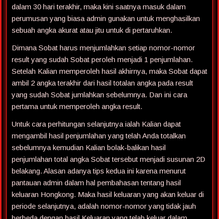
dalam 30 hari terakhir, maka kini saatnya masuk dalam
perumusan yang biasa admin gunakan untuk menghasilkan
sebuah angka akurat atau jitu untuk di pertaruhkan.
Dimana Sobat harus menjumlahkan setiap nomor-nomor
result yang sudah Sobat peroleh menjadi 1 penjumlahan.
Setelah Kalian memperoleh hasil akhirnya, maka Sobat dapat
ambil 2 angka terakhir dari hasil totalan angka pada result
yang sudah Sobat jumlahkan sebelumnya. Dan ini cara
pertama untuk memperoleh angka result.
Untuk cara perhitungan selanjutnya ialah Kalian dapat
mengambil hasil penjumlahan yang telah Anda totalkan
sebelumnya kemudian Kalian bolak-balikan hasil
penjumlahan total angka Sobat tersebut menjadi susunan 2D
belakang. Alasan adanya tips kedua ini karena menurut
pantauan admin dalam hal pembahasan tentang hasil
keluaran Hongkong. Maka hasil keluaran yang akan keluar di
periode selanjutnya, adalah nomor-nomor yang tidak jauh
berbeda dengan hasil Keluaran yang telah keluar dalam