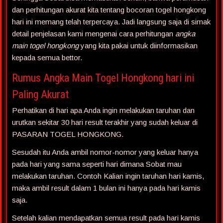
dan perhitungan akurat kita tentang bocoran togel hongkong
hari ini memang telah terpercaya. Jadi langsung saja di simak
detail penjelasan kami mengenai cara perhitungan
angka
main togel hongkong
yang kita pakai untuk diinformasikan
kepada semua bettor.
Rumus Angka Main Togel Hongkong hari ini
Paling Akurat
Perhatikan di hari apa Anda ingin melakukan taruhan dan
urutkan sekitar 30 hari result terakhir yang sudah keluar di
PASARAN TOGEL HONGKONG.
Sesudah itu Anda ambil nomor-nomor yang keluar hanya
pada hari yang sama seperti hari dimana Sobat mau
melakukan taruhan. Contoh Kalian ingin taruhan hari kamis,
maka ambil result dalam 1 bulan ini hanya pada hari kamis
saja.
Setelah kalian mendapatkan semua result pada hari kamis