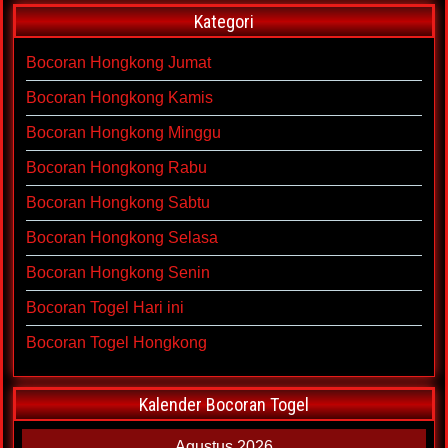
Kategori
Bocoran Hongkong Jumat
Bocoran Hongkong Kamis
Bocoran Hongkong Minggu
Bocoran Hongkong Rabu
Bocoran Hongkong Sabtu
Bocoran Hongkong Selasa
Bocoran Hongkong Senin
Bocoran Togel Hari ini
Bocoran Togel Hongkong
Kalender Bocoran Togel
Agustus 2026