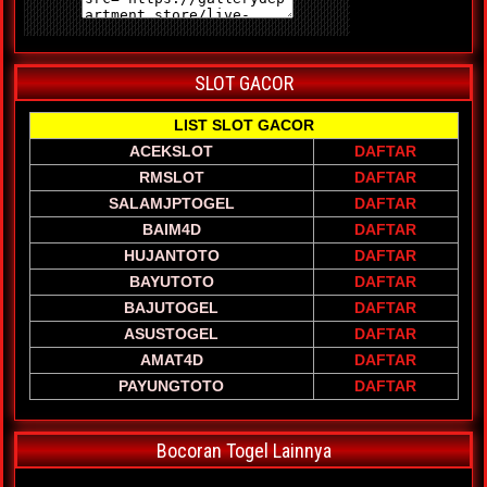
SLOT GACOR
LIST SLOT GACOR
ACEKSLOT
DAFTAR
RMSLOT
DAFTAR
SALAMJPTOGEL
DAFTAR
BAIM4D
DAFTAR
HUJANTOTO
DAFTAR
BAYUTOTO
DAFTAR
BAJUTOGEL
DAFTAR
ASUSTOGEL
DAFTAR
AMAT4D
DAFTAR
PAYUNGTOTO
DAFTAR
Bocoran Togel Lainnya