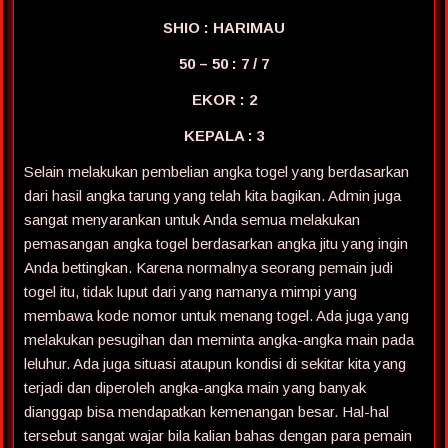
SHIO : HARIMAU
50 – 50 : 7 / 7
EKOR : 2
KEPALA : 3
Selain melakukan pembelian angka togel yang berdasarkan
dari hasil angka tarung yang telah kita bagikan. Admin juga
sangat menyarankan untuk Anda semua melakukan
pemasangan angka togel berdasarkan angka jitu yang ingin
Anda bettingkan. Karena normalnya seorang pemain judi
togel itu, tidak luput dari yang namanya mimpi yang
membawa kode nomor untuk menang togel. Ada juga yang
melakukan pesugihan dan meminta angka-angka main pada
leluhur. Ada juga situasi ataupun kondisi di sekitar kita yang
terjadi dan diperoleh angka-angka main yang banyak
dianggap bisa mendapatkan kemenangan besar. Hal-hal
tersebut sangat wajar bila kalian bahas dengan para pemain