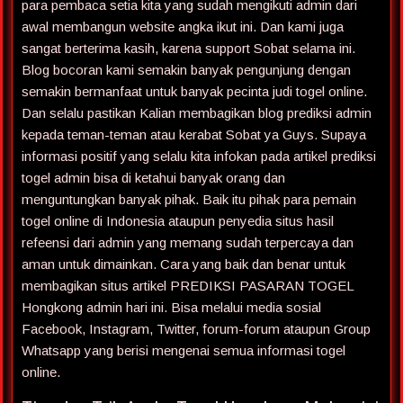
para pembaca setia kita yang sudah mengikuti admin dari
awal membangun website angka ikut ini. Dan kami juga
sangat berterima kasih, karena support Sobat selama ini.
Blog bocoran kami semakin banyak pengunjung dengan
semakin bermanfaat untuk banyak pecinta judi togel online.
Dan selalu pastikan Kalian membagikan blog prediksi admin
kepada teman-teman atau kerabat Sobat ya Guys. Supaya
informasi positif yang selalu kita infokan pada artikel prediksi
togel admin bisa di ketahui banyak orang dan
menguntungkan banyak pihak. Baik itu pihak para pemain
togel online di Indonesia ataupun penyedia situs hasil
refeensi dari admin yang memang sudah terpercaya dan
aman untuk dimainkan. Cara yang baik dan benar untuk
membagikan situs artikel PREDIKSI PASARAN TOGEL
Hongkong admin hari ini. Bisa melalui media sosial
Facebook, Instagram, Twitter, forum-forum ataupun Group
Whatsapp yang berisi mengenai semua informasi togel
online.