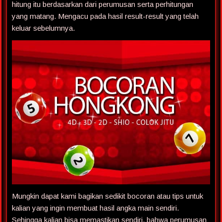
hitung itu berdasarkan dari perumusan serta perhitungan
yang matang. Mengacu pada hasil result-result yang telah
keluar sebelumnya.
Mungkin dapat kami bagikan sedikit bocoran atau tips untuk
kalian yang ingin membuat hasil angka main sendiri.
Sehingga kalian bisa memastikan sendiri, bahwa perumusan