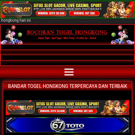
Bocoran Togel Hongkong AKURAT
Bocoran angka jitu togel hongkong paling akurat | prediksi situs agen
bandar togel hongkong terpercaya | nomor main hongkong | data keluaran
hongkong hari ini
BANDAR TOGEL HONGKONG TERPERCAYA DAN TERBAIK