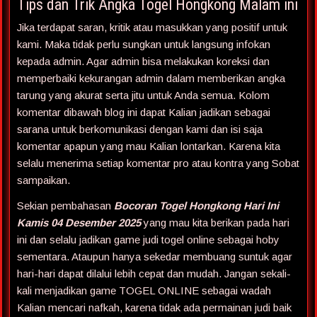
Tips dan Trik Angka Togel Hongkong Malam ini
Jika terdapat saran, kritik atau masukkan yang positif untuk
kami. Maka tidak perlu sungkan untuk langsung infokan
kepada admin. Agar admin bisa melakukan koreksi dan
memperbaiki kekurangan admin dalam memberikan angka
tarung yang akurat serta jitu untuk Anda semua. Kolom
komentar dibawah blog ini dapat Kalian jadikan sebagai
sarana untuk berkomunikasi dengan kami dan isi saja
komentar apapun yang mau Kalian lontarkan. Karena kita
selalu menerima setiap komentar pro atau kontra yang Sobat
sampaikan.
Sekian pembahasan
Bocoran Togel Hongkong Hari Ini
Kamis 04 Desember 2025
yang mau kita berikan pada hari
ini dan selalu jadikan game judi togel online sebagai hoby
sementara. Ataupun hanya sekedar membuang suntuk agar
hari-hari dapat dilalui lebih cepat dan mudah. Jangan sekali-
kali menjadikan game TOGEL ONLINE sebagai wadah
Kalian mencari nafkah, karena tidak ada permainan judi baik