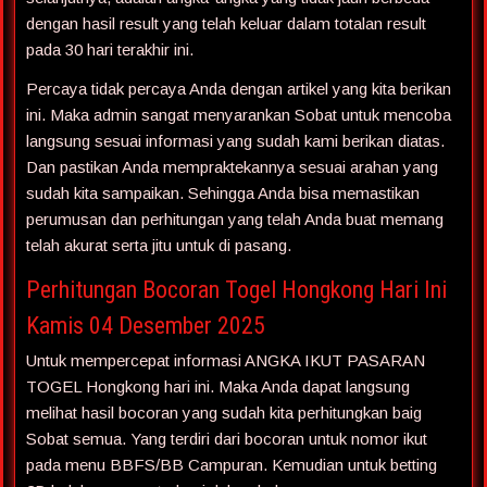
dengan hasil result yang telah keluar dalam totalan result
pada 30 hari terakhir ini.
Percaya tidak percaya Anda dengan artikel yang kita berikan
ini. Maka admin sangat menyarankan Sobat untuk mencoba
langsung sesuai informasi yang sudah kami berikan diatas.
Dan pastikan Anda mempraktekannya sesuai arahan yang
sudah kita sampaikan. Sehingga Anda bisa memastikan
perumusan dan perhitungan yang telah Anda buat memang
telah akurat serta jitu untuk di pasang.
Perhitungan Bocoran Togel Hongkong Hari Ini
Kamis 04 Desember 2025
Untuk mempercepat informasi ANGKA IKUT PASARAN
TOGEL Hongkong hari ini. Maka Anda dapat langsung
melihat hasil bocoran yang sudah kita perhitungkan baig
Sobat semua. Yang terdiri dari bocoran untuk nomor ikut
pada menu BBFS/BB Campuran. Kemudian untuk betting