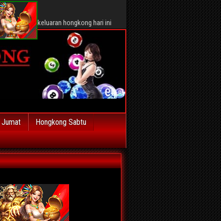
gkong | data keluaran hongkong hari ini
 Jumat
Hongkong Sabtu