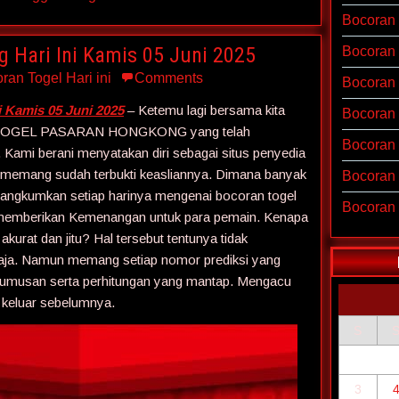
Bocoran
 Hari Ini Kamis 05 Juni 2025
Bocoran
ran Togel Hari ini
Comments
Bocoran
 Kamis 05 Juni 2025
– Ketemu lagi bersama kita
Bocoran
T TOGEL PASARAN HONGKONG yang telah
Bocoran
 Kami berani menyatakan diri sebagai situs penyedia
na memang sudah terbukti keasliannya. Dimana banyak
Bocoran 
 rangkumkan setiap harinya mengenai bocoran togel
Bocoran
emberikan Kemenangan untuk para pemain. Kenapa
 akurat dan jitu? Hal tersebut tentunya tidak
aja. Namun memang setiap nomor prediksi yang
perumusan serta perhitungan yang mantap. Mengacu
h keluar sebelumnya.
S
3