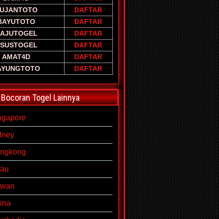
UJANTOTO
DAFTAR
BAYUTOTO
DAFTAR
AJUTOGEL
DAFTAR
SUSTOGEL
DAFTAR
AMAT4D
DAFTAR
AYUNGTOTO
DAFTAR
Bocoran Togel Lainnya
ngapore
dney
ongkong
cau
iwan
ina