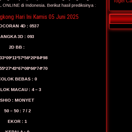
Togel C
ONLINE di Indonesia. Berikut hasil prediksinya :
gkong Hari Ini Kamis 05 Juni 2025
OCORAN 4D : 0537
ANGKA 3D : 093
2D BB :
33*09*11*57*56*20*84*98
55*27*43*67*08*66*74*70
COLOK BEBAS : 0
LOK MACAU : 4 – 3
SHIO : MONYET
50 – 50 : 7 / 2
EKOR : 1
KEPALA : 0