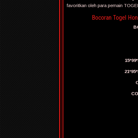
favoritkan oleh para pemain TOGEL 
Bocoran Togel Hon
B
15*99*
21*95*
CO