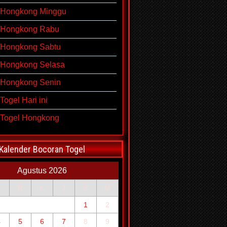
 Hongkong Minggu
 Hongkong Rabu
 Hongkong Sabtu
 Hongkong Selasa
 Hongkong Senin
Togel Hari ini
 Togel Hongkong
Kalender Bocoran Togel
Agustus 2026
S
R
K
J
S
M
1
2
4
5
6
7
8
9