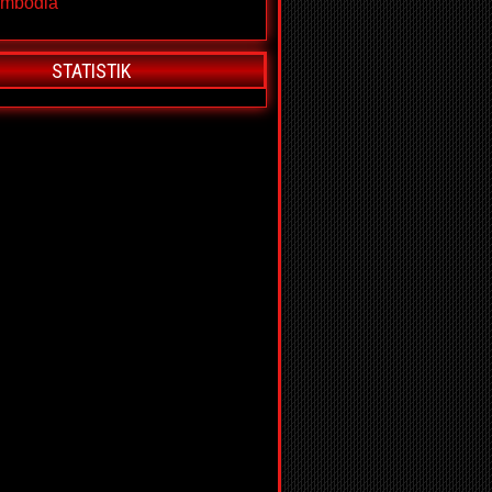
ambodia
STATISTIK