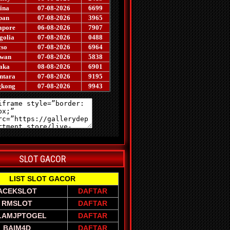
SLOT GACOR
LIST SLOT GACOR
ACEKSLOT
DAFTAR
RMSLOT
DAFTAR
LAMJPTOGEL
DAFTAR
BAIM4D
DAFTAR