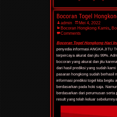
Bocoran Togel Hongkong
admin
Mei 4, 2022
Bocoran Hongkong Kamis
,
Bo
Comments
Bocoran Togel Hongkong Hari Ini
penyedia informasi ANGKA JIT
terpercaya akurat dan jitu 99%. Ad
bocoran yang akurat dan jitu karen
dari hasil prediksi yang sudah kam
pasaran hongkong sudah berhasil 
informasi prediksi togel kita begitu 
berdasarkan pada hoki saja. Namun
berdasarkan dari perumusan serta 
result yang telah keluar sebelumnya