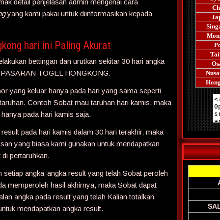
simak detail penjelasan admin mengenai cara
ng
yang kami pakai untuk diinformasikan kepada
ong hari ini Paling Akurat
elakukan bettingan dan urutkan sekitar 30 hari angka
uar di PASARAN TOGEL HONGKONG.
or yang keluar hanya pada hari yang sama seperti
 taruhan. Contoh Sobat mau taruhan hari kamis, maka
i hanya pada hari kamis saja.
esult pada hari kamis dalam 30 hari terakhir, maka
san yang biasa kami gunakan untuk mendapatkan
 di pertaruhkan.
etiap angka-angka result yang telah Sobat peroleh
da memperoleh hasil akhirnya, maka Sobat dapat
talan angka pada result yang telah Kalian totalkan
SA
untuk mendapatkan angka result.