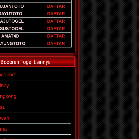
UJANTOTO
DAFTAR
BAYUTOTO
DAFTAR
AJUTOGEL
DAFTAR
SUSTOGEL
DAFTAR
AMAT4D
DAFTAR
AYUNGTOTO
DAFTAR
Bocoran Togel Lainnya
ngapore
dney
ongkong
cau
iwan
ina