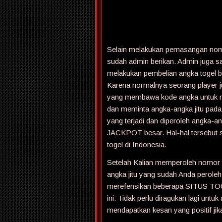
Selain melakukan pemasangan nomor
sudah admin berikan. Admin juga 
melakukan pembelian angka togel b
Karena normalnya seorang player jud
yang membawa kode angka untuk m
dan meminta angka-angka jitu pada le
yang terjadi dan diperoleh angka-a
JACKPOT besar. Hal-hal tersebut sa
togel di Indonesia.
Setelah Kalian memperoleh nomor pre
angka jitu yang sudah Anda peroleh 
merefensikan beberapa SITUS 
ini. Tidak perlu diragukan lagi unt
mendapatkan kesan yang positif ji