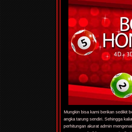
Mungkin bisa kami berikan sedikit 
angka tarung sendiri. Sehingga ka
perhitungan akurat admin mengenai