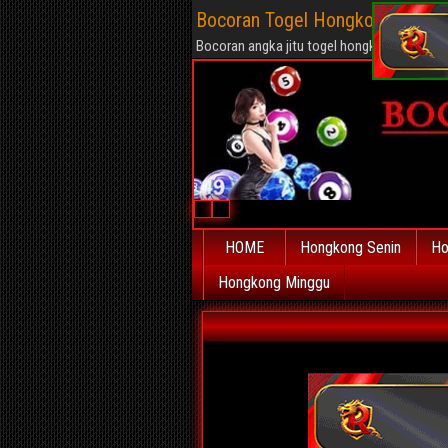
Bocoran Togel Hongkong AKUR
Bocoran angka jitu togel hongkong paling a
HOME
Hongkong Senin
Ho
Hongkong Minggu