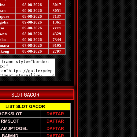
SLOT GACOR
LIST SLOT GACOR
ACEKSLOT
DAFTAR
RMSLOT
DAFTAR
LAMJPTOGEL
DAFTAR
BAIM4D
DAFTAR