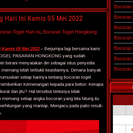
Bocoran
 Hari Ini Kamis 05 Mei 2022
Bocoran
Bocoran
coran Togel Hari ini
,
Bocoran Togel Hongkong
Bocoran
Bocoran
 Kamis 05 Mei 2022
– Berjumpa lagi bersama kami
U TOGEL PASARAN HONGKONG yang sudah
Bocoran 
min berani menyatakan diri sebagai situs penyedia
Bocoran
a memang telah terbukti keasliannya. Dimana banyak
i rumuskan setiap harinya tentang bocoran togel
memberikan Kemenangan kepada para bettor. Kenapa
akurat dan jitu? Hal tersebut tentunya tidak
 memang setiap angka bocoran yang kita hitung itu
perhitungan yang mantap. Mengacu pada paito result-
S
.
3