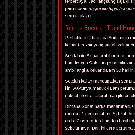
terpercaya. Jadi langsung saja di 
perumusan
angka jitu togel hongko
semua player.
Rumus Bocoran Togel Hongk
Perhatikan di hari apa Anda ingin m
keluar terakhir yang sudah kel
Setelah itu Sobat ambil nomor-nom
hari dimana Sobat ingin melakukan
ambil angka keluar dalam 30 hari in
Setelah kalian mendapatkan semua r
kini waktunya masuk dalam perumu
sebuah nomor akurat atau jitu untuk
Dimana Sobat harus menambahkan s
menjadi 1 penjumlahan. Setelah An
ambil 2 nomor terakhir dari hasil to
sebelumnya. Dan ini cara pertama 