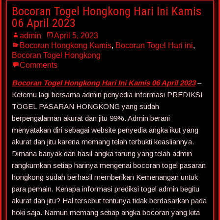
Bocoran Togel Hongkong Hari Ini Kamis
06 April 2023
admin
April 5, 2023
Bocoran Hongkong Kamis
,
Bocoran Togel Hari ini
,
Bocoran Togel Hongkong
Comments
Bocoran Togel Hongkong Hari Ini Kamis 06 April 2023
–
Ketemu lagi bersama admin penyedia informasi PREDIKSI
TOGEL PASARAN HONGKONG yang sudah
berpengalaman akurat dan jitu 99%. Admin berani
menyatakan diri sebagai website penyedia angka ikut yang
akurat dan jitu karena memang telah terbukti keasliannya.
Dimana banyak dari hasil angka tarung yang telah admin
rangkumkan setiap harinya mengenai bocoran togel pasaran
hongkong sudah berhasil memberikan Kemenangan untuk
para pemain. Kenapa informasi prediksi togel admin begitu
akurat dan jitu? Hal tersebut tentunya tidak berdasarkan pada
hoki saja. Namun memang setiap angka bocoran yang kita