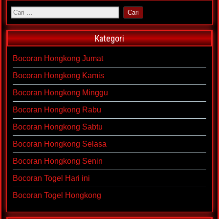
Kategori
Bocoran Hongkong Jumat
Bocoran Hongkong Kamis
Bocoran Hongkong Minggu
Bocoran Hongkong Rabu
Bocoran Hongkong Sabtu
Bocoran Hongkong Selasa
Bocoran Hongkong Senin
Bocoran Togel Hari ini
Bocoran Togel Hongkong