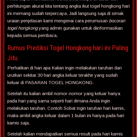
perhitungan akurat kita tentang angka ikut togel hongkong hari
ini memang sudah terpercaya. Jadi langsung saja di simak
uraian penjelasan kami mengenai cara perumusan
bocoran
togel hongkong
yang admin gunakan untuk diinformasikan
kepada semua pembaca.
Rumus Prediksi Togel Hongkong hari ini Paling
Jitu
Perhatikan di hari apa Kalian ingin melakukan taruhan dan
urutkan sekitar 30 hari angka keluar terakhir yang sudah
keluar di PASARAN TOGEL HONGKONG.
Setelah itu kalian ambil nomor-nomor yang keluar hanya
pada hari yang sama seperti hari dimana Anda ingin
melakukan taruhan. Contoh Sobat ingin taruhan hari kamis,
maka ambil angka keluar dalam 1 bulan ini hanya pada hari
kamis saja.
Setelah kalian mendapatkan semua result pada hari kamis