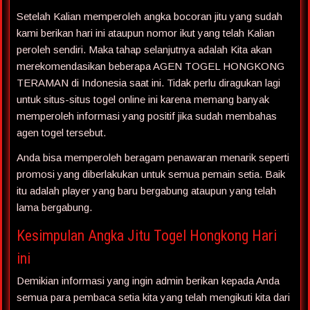
Setelah Kalian memperoleh angka bocoran jitu yang sudah
kami berikan hari ini ataupun nomor ikut yang telah Kalian
peroleh sendiri. Maka tahap selanjutnya adalah Kita akan
merekomendasikan beberapa AGEN TOGEL HONGKONG
TERAMAN di Indonesia saat ini. Tidak perlu diragukan lagi
untuk situs-situs togel online ini karena memang banyak
memperoleh informasi yang positif jika sudah membahas
agen togel tersebut.
Anda bisa memperoleh beragam penawaran menarik seperti
promosi yang diberlakukan untuk semua pemain setia. Baik
itu adalah player yang baru bergabung ataupun yang telah
lama bergabung.
Kesimpulan Angka Jitu Togel Hongkong Hari
ini
Demikian informasi yang ingin admin berikan kepada Anda
semua para pembaca setia kita yang telah mengikuti kita dari