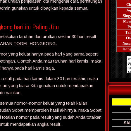
imak uraian penjelasan kita mengenai cara perhitungan
dmin gunakan untuk dibagikan kepada semua
ong hari ini Paling Jitu
melakukan taruhan dan urutkan sekitar 30 hari result
da PASARAN TOGEL HONGKONG.
or yang keluar hanya pada hari yang sama seperti
ettingan. Contoh Anda mau taruhan hari kamis, maka
i hanya pada hari kamis saja.
esult pada hari kamis dalam 30 hari terakhir, maka
san yang biasa Kita gunakan untuk mendapatkan
 di mainkan.
semua nomor-nomor keluar yang telah kalian
esudah Sobat memperoleh hasil akhirnya, maka Sobat
sil totalan nomor pada result yang sudah Anda totalkan
SA
untuk mendapatkan angka result.