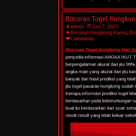
Bocoran Togel Hongkong
admin
Juni 7, 2023
Bocoran Hongkong Kamis
,
Bo
Comments
Bocoran Togel Hongkong Hari Ini
penyedia informasi ANGKA IKU
berpengalaman akurat dan jitu 99%.
angka main yang akurat dan jitu ka
banyak dari hasil prediksi yang te
jitu togel pasaran hongkong suda
Kenapa informasi prediksi togel kita
berdasarkan pada keberuntungan s
buat itu berdasarkan dari syair se
result-result yang telah keluar seb