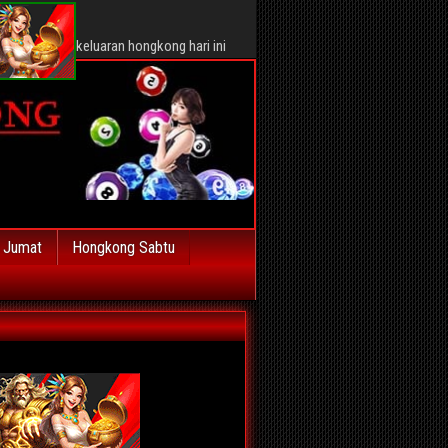
gkong | data keluaran hongkong hari ini
 Jumat
Hongkong Sabtu