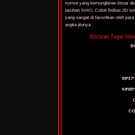
nomor yang kemungkinan besar akan 
taruhan SHIO, Colok Bebas 2D sert
yang sangat di favoritkan oleh par
angka jitunya :
Bocoran Togel Hon
B
09*37*
04*85*
CO