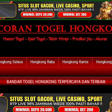
AT
kurat | prediksi situs agen bandar togel hongkong terpercaya | nomor main hon
ngkong Selasa
Hongkong Rabu
Hongkong Kamis
Hongkong
BANDAR TOGEL HONGKONG TERPERCAYA DAN TERBAIK