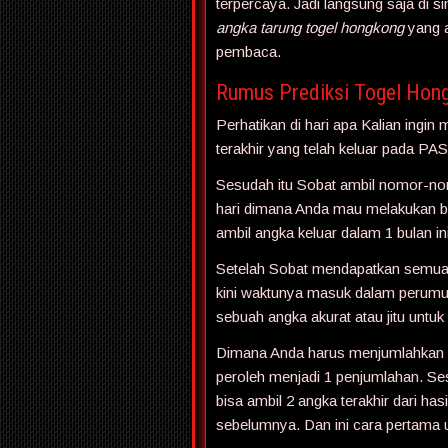
terpercaya. Jadi langsung saja di s
angka tarung togel hongkong
yang a
pembaca.
Rumus Prediksi Togel Hongk
Perhatikan di hari apa Kalian ingin 
terakhir yang telah keluar pa
Sesudah itu Sobat ambil nomor-nom
hari dimana Anda mau melakukan b
ambil angka keluar dalam 1 bulan in
Setelah Sobat mendapatkan semua r
kini waktunya masuk dalam perumu
sebuah angka akurat atau jitu untuk
Dimana Anda harus menjumlahkan 
peroleh menjadi 1 penjumlahan. S
bisa ambil 2 angka terakhir dari ha
sebelumnya. Dan ini cara pertama 