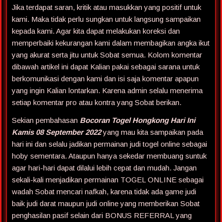
Jika terdapat saran, kritik atau masukkan yang positif untuk
kami. Maka tidak perlu sungkan untuk langsung sampaikan
kepada kami. Agar kita dapat melakukan koreksi dan
memperbaiki kekurangan kami dalam membagikan angka ikut
yang akurat serta jitu untuk Sobat semua. Kolom komentar
dibawah artikel ini dapat Kalian pakai sebagai sarana untuk
berkomunikasi dengan kami dan isi saja komentar apapun
yang ingin Kalian lontarkan. Karena admin selalu menerima
setiap komentar pro atau kontra yang Sobat berikan.
Sekian pembahasan
Bocoran Togel Hongkong Hari Ini
Kamis 08 September 2022
yang mau kita sampaikan pada
hari ini dan selalu jadikan permainan judi togel online sebagai
hoby sementara. Ataupun hanya sekedar membuang suntuk
agar hari-hari dapat dilalui lebih cepat dan mudah. Jangan
sekali-kali menjadikan permainan TOGEL ONLINE sebagai
wadah Sobat mencari nafkah, karena tidak ada game judi
baik judi darat maupun judi online yang memberikan Sobat
penghasilan pasif selain dari BONUS REFERRAL yang