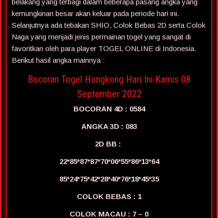
belakang yang terbagi dalam beberapa pasang angka yang
kemungkinan besar akan keluar pada periode hari ini.
Selanjutnya ada tebakan SHIO, Colok Bebas 2D serta Colok
Naga yang menjadi jenis permainan togel yang sangat di
favoritkan oleh para player TOGEL ONLINE di Indonesia.
Berikut hasil angka mainnya :
Bocoran Togel Hongkong Hari Ini Kamis 08
September 2022
BOCORAN 4D : 0584
ANGKA 3D : 083
2D BB :
22*85*87*87*70*06*55*86*13*64
85*24*75*42*28*40*76*18*45*35
COLOK BEBAS : 1
COLOK MACAU : 7 – 0