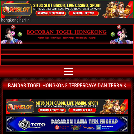
Bocoran Togel Hongkong AKURAT
Bocoran angka jitu togel hongkong paling akurat | prediksi situs agen
bandar togel hongkong terpercaya | nomor main hongkong | data keluaran
hongkong hari ini
BANDAR TOGEL HONGKONG TERPERCAYA DAN TERBAIK