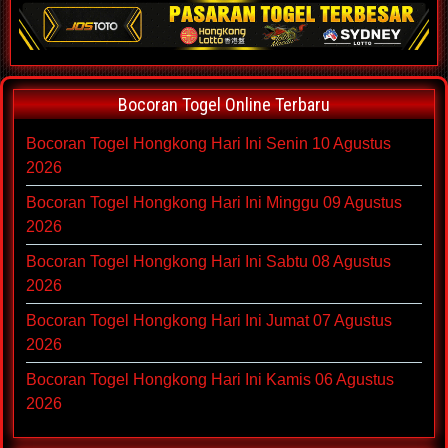
Bocoran Togel Online Terbaru
Bocoran Togel Hongkong Hari Ini Senin 10 Agustus
2026
Bocoran Togel Hongkong Hari Ini Minggu 09 Agustus
2026
Bocoran Togel Hongkong Hari Ini Sabtu 08 Agustus
2026
Bocoran Togel Hongkong Hari Ini Jumat 07 Agustus
2026
Bocoran Togel Hongkong Hari Ini Kamis 06 Agustus
2026