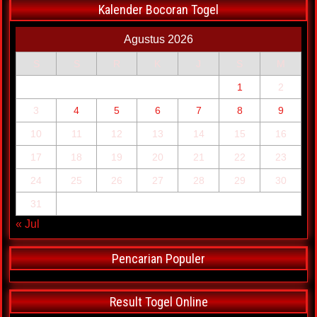
Kalender Bocoran Togel
Agustus 2026
S
S
R
K
J
S
M
1
2
3
4
5
6
7
8
9
10
11
12
13
14
15
16
17
18
19
20
21
22
23
24
25
26
27
28
29
30
31
« Jul
Pencarian Populer
Result Togel Online