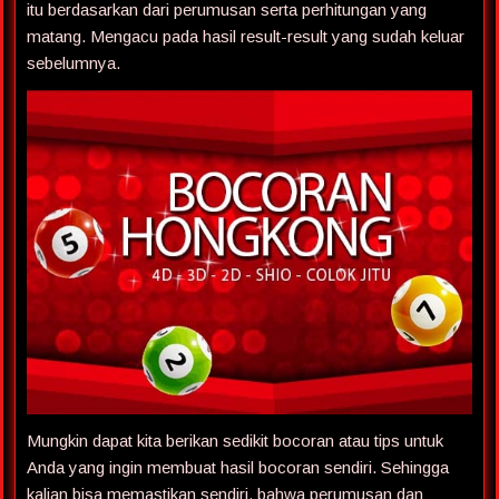
itu berdasarkan dari perumusan serta perhitungan yang
matang. Mengacu pada hasil result-result yang sudah keluar
sebelumnya.
Mungkin dapat kita berikan sedikit bocoran atau tips untuk
Anda yang ingin membuat hasil bocoran sendiri. Sehingga
kalian bisa memastikan sendiri, bahwa perumusan dan