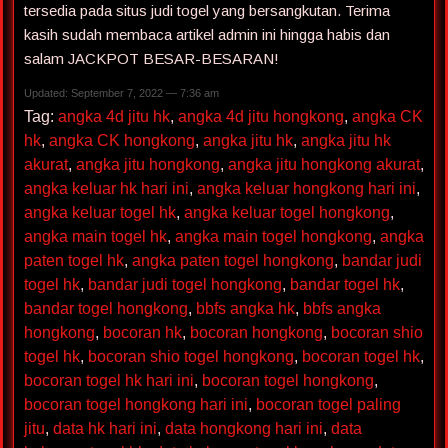
tersedia pada situs judi togel yang bersangkutan. Terima
kasih sudah membaca artikel admin ini hingga habis dan
salam JACKPOT BESAR-BESARAN!
Updated: September 7, 2022 — 7:36 am
Tag:
angka 4d jitu hk
,
angka 4d jitu hongkong
,
angka CK
hk
,
angka CK hongkong
,
angka jitu hk
,
angka jitu hk
akurat
,
angka jitu hongkong
,
angka jitu hongkong akurat
,
angka keluar hk hari ini
,
angka keluar hongkong hari ini
,
angka keluar togel hk
,
angka keluar togel hongkong
,
angka main togel hk
,
angka main togel hongkong
,
angka
paten togel hk
,
angka paten togel hongkong
,
bandar judi
togel hk
,
bandar judi togel hongkong
,
bandar togel hk
,
bandar togel hongkong
,
bbfs angka hk
,
bbfs angka
hongkong
,
bocoran hk
,
bocoran hongkong
,
bocoran shio
togel hk
,
bocoran shio togel hongkong
,
bocoran togel hk
,
bocoran togel hk hari ini
,
bocoran togel hongkong
,
bocoran togel hongkong hari ini
,
bocoran togel paling
jitu
,
data hk hari ini
,
data hongkong hari ini
,
data