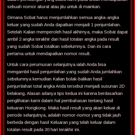
sebuah nomor akurat atau jitu untuk di mainkan.
Dimana Sobat harus menjumlahkan semua angka-angka
keluar yang sudah Anda dapatkan menjadi 1 penjumlahan.
Setelah Kalian memperoleh hasil akhirnya, maka Sobat dapat
ambil 2 angka terakhir dari hasil totalan angka pada result
yang sudah Sobat totalkan sebelumnya. Dan ini cara
pertama untuk mendapatkan nomor result.
Untuk cara perumusan selanjutnya ialah Anda bisa
mengambil hasil penjumlahan yang sudah Anda jumlahkan
sebelumnya kemudian Kalian bolak-balikan hasil
penjumlahan total angka Anda tersebut menjadi susunan 2D
belakang. Alasan adanya tips kedua ini karena berdasarkan
penglihatan kami dalam hal pembahasan tentang hasil
keluaran Hongkong. Maka hasil result yang akan keluar di
periode selanjutnya, adalah nomor-nomor yang tidak jauh
berbeda dengan hasil Keluaran yang telah keluar dalam
totalan result pada 30 hari terakhir ini.