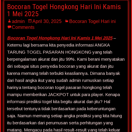
Bocoran Togel Hongkong Hari Ini Kamis
1 Mei 2025
admin
April 30, 2025
Bocoran Togel Hari ini
Comments
Bocoran Togel Hongkong Hari Ini Kamis 1 Mei 2025
–
Ketemu lagi bersama kita penyedia informasi ANGKA
TARUNG TOGEL PASARAN HONGKONG yang telah
berpengalaman akurat dan jitu 99%. Kami berani menyatakan
diri sebagai situs penyedia bocoran yang akurat dan jitu
karena memang telah terbukti keasliannya. Dimana banyak
dari hasil angka ikut yang sudah admin rumuskan setiap
harinya tentang bocoran togel pasaran hongkong telah
mampu memberikan JACKPOT untuk para player. Kenapa
informasi prediksi togel kita begitu akurat dan jitu? Hal
tersebut tentunya tidak berdasarkan pada keberuntungan
saja. Namun memang setiap angka prediksi yang kita hitung
itu berdasarkan dari perumusan serta perhitungan yang
matang. Mengacu pada hasil result-result yang telah keluar