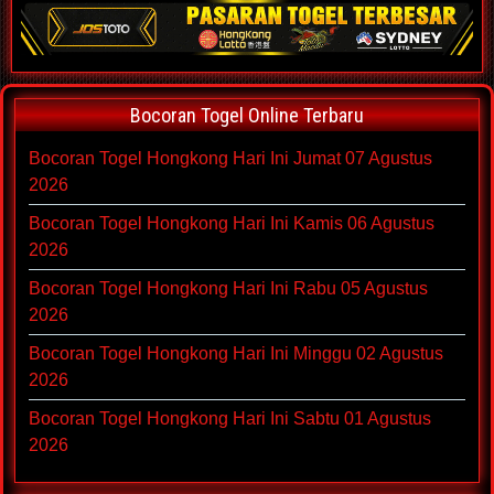
Bocoran Togel Online Terbaru
Bocoran Togel Hongkong Hari Ini Jumat 07 Agustus
2026
Bocoran Togel Hongkong Hari Ini Kamis 06 Agustus
2026
Bocoran Togel Hongkong Hari Ini Rabu 05 Agustus
2026
Bocoran Togel Hongkong Hari Ini Minggu 02 Agustus
2026
Bocoran Togel Hongkong Hari Ini Sabtu 01 Agustus
2026