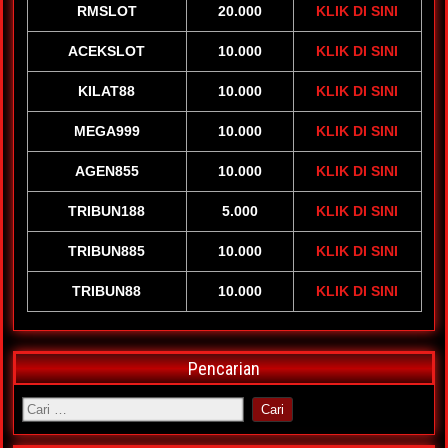
RMSLOT
20.000
KLIK DI SINI
ACEKSLOT
10.000
KLIK DI SINI
KILAT88
10.000
KLIK DI SINI
MEGA999
10.000
KLIK DI SINI
AGEN855
10.000
KLIK DI SINI
TRIBUN188
5.000
KLIK DI SINI
TRIBUN885
10.000
KLIK DI SINI
TRIBUN88
10.000
KLIK DI SINI
Pencarian