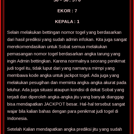
EKOR : 7
KEPALA : 1
Selain melakukan bettingan nomor togel yang berdasarkan
dari hasil prediksi yang sudah admin infokan. Kita juga sangat
merekomendasikan untuk Sobat semua melakukan
pemasangan nomor togel berdasarkan angka tarung yang
ingin Admin bettingkan. Karena normalnya seorang penikmat
judi togel itu, tidak luput dari yang namanya mimpi yang
membawa kode angka untuk jackpot togel. Ada juga yang
melakukan pesugihan dan meminta angka-angka akurat pada
leluhur. Ada juga situasi ataupun kondisi di dekat Sobat yang
terjadi dan diperoleh angka-angka jitu yang banyak dianggap
bisa mendapatkan JACKPOT besar. Hal-hal tersebut sangat
wajar bila kalian bahas dengan para penikmat judi togel di
Indonesia.
Setelah Kalian mendapatkan angka prediksi jitu yang sudah