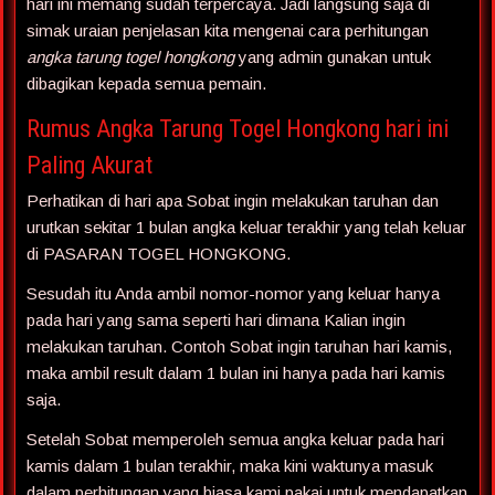
hari ini memang sudah terpercaya. Jadi langsung saja di
simak uraian penjelasan kita mengenai cara perhitungan
angka tarung togel hongkong
yang admin gunakan untuk
dibagikan kepada semua pemain.
Rumus Angka Tarung Togel Hongkong hari ini
Paling Akurat
Perhatikan di hari apa Sobat ingin melakukan taruhan dan
urutkan sekitar 1 bulan angka keluar terakhir yang telah keluar
di PASARAN TOGEL HONGKONG.
Sesudah itu Anda ambil nomor-nomor yang keluar hanya
pada hari yang sama seperti hari dimana Kalian ingin
melakukan taruhan. Contoh Sobat ingin taruhan hari kamis,
maka ambil result dalam 1 bulan ini hanya pada hari kamis
saja.
Setelah Sobat memperoleh semua angka keluar pada hari
kamis dalam 1 bulan terakhir, maka kini waktunya masuk
dalam perhitungan yang biasa kami pakai untuk mendapatkan