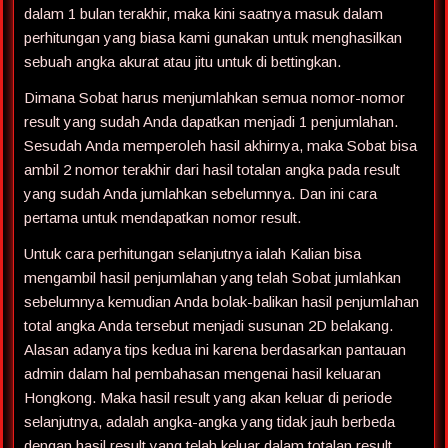
dalam 1 bulan terakhir, maka kini saatnya masuk dalam
perhitungan yang biasa kami gunakan untuk menghasilkan
sebuah angka akurat atau jitu untuk di bettingkan.
Dimana Sobat harus menjumlahkan semua nomor-nomor
result yang sudah Anda dapatkan menjadi 1 penjumlahan.
Sesudah Anda memperoleh hasil akhirnya, maka Sobat bisa
ambil 2 nomor terakhir dari hasil totalan angka pada result
yang sudah Anda jumlahkan sebelumnya. Dan ini cara
pertama untuk mendapatkan nomor result.
Untuk cara perhitungan selanjutnya ialah Kalian bisa
mengambil hasil penjumlahan yang telah Sobat jumlahkan
sebelumnya kemudian Anda bolak-balikan hasil penjumlahan
total angka Anda tersebut menjadi susunan 2D belakang.
Alasan adanya tips kedua ini karena berdasarkan pantauan
admin dalam hal pembahasan mengenai hasil keluaran
Hongkong. Maka hasil result yang akan keluar di periode
selanjutnya, adalah angka-angka yang tidak jauh berbeda
dengan hasil result yang telah keluar dalam totalan result