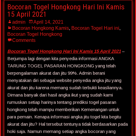
Bocoran Togel Hongkong Hari Ini Kamis
15 April 2021
admin
April 14, 2021
Bocoran Hongkong Kamis
,
Bocoran Togel Hari ini
,
Bocoran Togel Hongkong
Comments
Bocoran Togel Hongkong Hari Ini Kamis 15 April 2021
–
Berjumpa lagi dengan kita penyedia informasi ANGKA
TARUNG TOGEL PASARAN HONGKONG yang telah
berpengalaman akurat dan jitu 99%. Admin berani
menyatakan diri sebagai website penyedia angka jitu yang
akurat dan jitu karena memang sudah terbukti keasliannya.
Dimana banyak dari hasil angka ikut yang sudah kami
rumuskan setiap harinya tentang prediksi togel pasaran
hongkong telah mampu memberikan Kemenangan untuk
para pemain. Kenapa informasi angka jitu togel kita begitu
akurat dan jitu? Hal tersebut tentunya tidak berdasarkan pada
hoki saja. Namun memang setiap angka bocoran yang