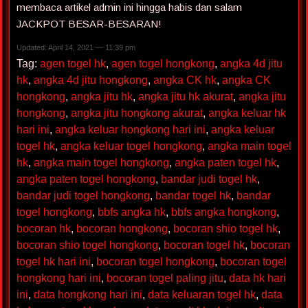
membaca artikel admin ini hingga habis dan salam
JACKPOT BESAR-BESARAN!
Updated: April 14, 2021 — 11:39 pm
Tag:
agen togel hk
,
agen togel hongkong
,
angka 4d jitu
hk
,
angka 4d jitu hongkong
,
angka CK hk
,
angka CK
hongkong
,
angka jitu hk
,
angka jitu hk akurat
,
angka jitu
hongkong
,
angka jitu hongkong akurat
,
angka keluar hk
hari ini
,
angka keluar hongkong hari ini
,
angka keluar
togel hk
,
angka keluar togel hongkong
,
angka main togel
hk
,
angka main togel hongkong
,
angka paten togel hk
,
angka paten togel hongkong
,
bandar judi togel hk
,
bandar judi togel hongkong
,
bandar togel hk
,
bandar
togel hongkong
,
bbfs angka hk
,
bbfs angka hongkong
,
bocoran hk
,
bocoran hongkong
,
bocoran shio togel hk
,
bocoran shio togel hongkong
,
bocoran togel hk
,
bocoran
togel hk hari ini
,
bocoran togel hongkong
,
bocoran togel
hongkong hari ini
,
bocoran togel paling jitu
,
data hk hari
ini
,
data hongkong hari ini
,
data keluaran togel hk
,
data