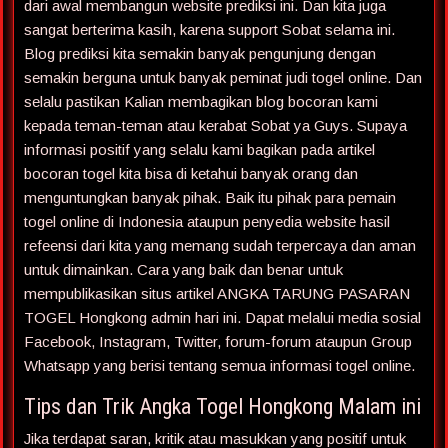
dari awal membangun website prediksi ini. Dan kita juga
sangat berterima kasih, karena support Sobat selama ini.
Blog prediksi kita semakin banyak pengunjung dengan
semakin berguna untuk banyak peminat judi togel online. Dan
selalu pastikan Kalian membagikan blog bocoran kami
kepada teman-teman atau kerabat Sobat ya Guys. Supaya
informasi positif yang selalu kami bagikan pada artikel
bocoran togel kita bisa di ketahui banyak orang dan
menguntungkan banyak pihak. Baik itu pihak para pemain
togel online di Indonesia ataupun penyedia website hasil
refeensi dari kita yang memang sudah terpercaya dan aman
untuk dimainkan. Cara yang baik dan benar untuk
mempublikasikan situs artikel ANGKA TARUNG PASARAN
TOGEL Hongkong admin hari ini. Dapat melalui media sosial
Facebook, Instagram, Twitter, forum-forum ataupun Group
Whatsapp yang berisi tentang semua informasi togel online.
Tips dan Trik Angka Togel Hongkong Malam ini
Jika terdapat saran, kritik atau masukkan yang positif untuk