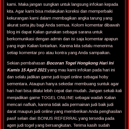
kami. Maka jangan sungkan untuk langsung infokan kepada
kita. Agar kami bisa melakukan koreksi dan memperbaiki
kekurangan kami dalam membagikan angka tarung yang
akurat serta jitu bagi Anda semua. Kolom komentar dibawah
blog ini dapat Kalian gunakan sebagai sarana untuk
berkomunikasi dengan admin dan isi saja komentar apapun
yang ingin Kalian lontarkan. Karena kita selalu menerima
setiap komentar pro atau kontra yang Anda sampaikan.
Sekian pembahasan
Bocoran Togel Hongkong Hari Ini
Kamis 15 April 2021
yang mau kami infokan pada hari ini
dan selalu jadikan game judi togel online sebagai hoby
sementara. Ataupun hanya sekedar membuang suntuk agar
hari-hari bisa dilalui lebih cepat dan mudah. Jangan sekali-kali
menjadikan game TOGEL ONLINE sebagai wadah Kalian
mencari nafkah, karena tidak ada permainan judi baik judi
darat maupun judi online yang memberikan Anda penghasilan
pasif selain dari BONUS REFERRAL yang tersedia pada
agen judi togel yang bersangkutan. Terima kasih sudah