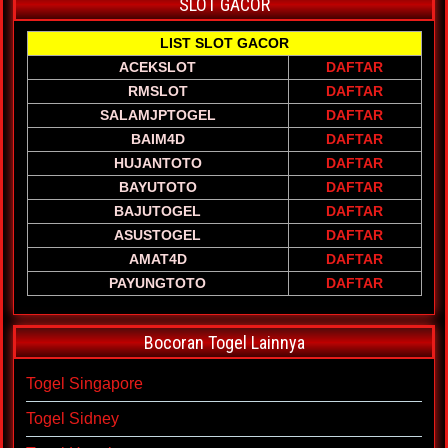
SLOT GACOR
LIST SLOT GACOR
ACEKSLOT
DAFTAR
RMSLOT
DAFTAR
SALAMJPTOGEL
DAFTAR
BAIM4D
DAFTAR
HUJANTOTO
DAFTAR
BAYUTOTO
DAFTAR
BAJUTOGEL
DAFTAR
ASUSTOGEL
DAFTAR
AMAT4D
DAFTAR
PAYUNGTOTO
DAFTAR
Bocoran Togel Lainnya
Togel Singapore
Togel Sidney