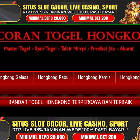
AT
kurat | prediksi situs agen bandar togel hongkong terpercaya | nomor main hon
ngkong Selasa
Hongkong Rabu
Hongkong Kamis
Hongkong
BANDAR TOGEL HONGKONG TERPERCAYA DAN TERBAIK