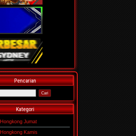
Pencarian
Kategori
 Hongkong Jumat
 Hongkong Kamis