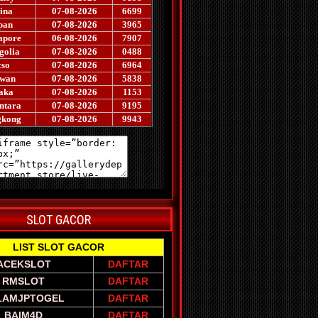
SLOT GACOR
LIST SLOT GACOR
ACEKSLOT
DAFTAR
RMSLOT
DAFTAR
LAMJPTOGEL
DAFTAR
BAIM4D
DAFTAR