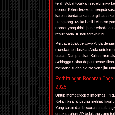
telah Sobat totalkan sebelumnya ke
nomor Kalian tersebut menjadi sus
karena berdasarkan penglihatan ka
Hongkong. Maka hasil keluaran yang
nomor yang tidak jauh berbeda deng
result pada 30 hari terakhir ini.
Percaya tidak percaya Anda dengan 
merekomendasikan Anda untuk menc
diatas. Dan pastikan Kalian memaka
Sehingga Sobat dapat memastikan p
memang sudah akurat serta jitu untu
Perhitungan Bocoran Togel
2025
Untuk mempercepat informasi PR
Kalian bisa langsung melihat hasil 
Yang terdiri dari bocoran untuk 
untuk taruhan 2D belakang yang t