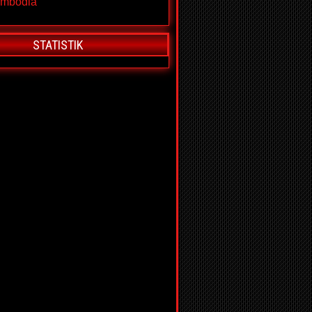
ambodia
STATISTIK