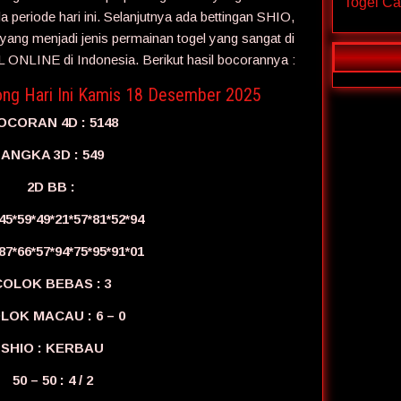
Togel C
 periode hari ini. Selanjutnya ada bettingan SHIO,
ang menjadi jenis permainan togel yang sangat di
 ONLINE di Indonesia. Berikut hasil bocorannya :
ng Hari Ini Kamis 18 Desember 2025
OCORAN 4D : 5148
ANGKA 3D : 549
2D BB :
45*59*49*21*57*81*52*94
87*66*57*94*75*95*91*01
COLOK BEBAS : 3
LOK MACAU : 6 – 0
SHIO : KERBAU
50 – 50 : 4 / 2