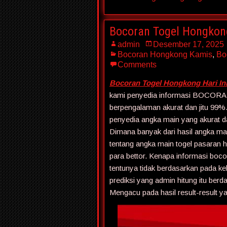
Bocoran Togel Hongkon
admin
Desember 17, 2025
Bocoran Hongkong Kamis
,
Bo
Comments
Bocoran Togel Hongkong Hari In
kami penyedia informasi BOC
berpengalaman akurat dan jitu 99%.
penyedia angka main yang akurat da
Dimana banyak dari hasil angka ma
tentang angka main togel pasara
para bettor. Kenapa informasi bocor
tentunya tidak berdasarkan pada 
prediksi yang admin hitung itu berd
Mengacu pada hasil result-result 