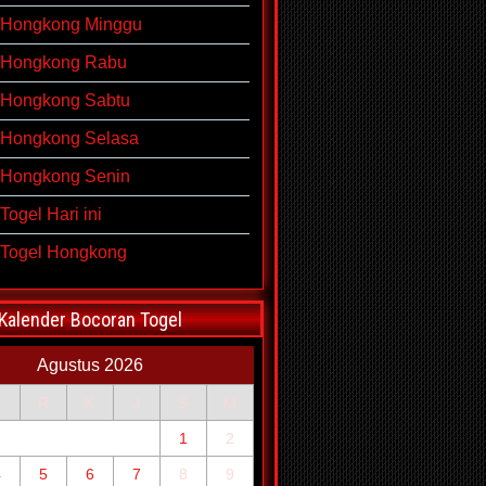
 Hongkong Minggu
 Hongkong Rabu
 Hongkong Sabtu
 Hongkong Selasa
 Hongkong Senin
Togel Hari ini
 Togel Hongkong
Kalender Bocoran Togel
Agustus 2026
S
R
K
J
S
M
1
2
4
5
6
7
8
9