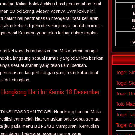
mudian Kalian bolak-balikan hasil penjumlahan total
H
unan 2D belakang. Alasan adanya Cara kedua ini
mi dalam hal pembahasan mengenai hasil keluaran
B
 akan keluar di periode selanjutnya, adalah nomor-
A
an hasil Keluaran yang telah keluar dalam totalan
P
artikel yang kami bagikan ini. Maka admin sangat
oba langsung sesuai rumus yang telah kita berikan
inya sesuai arahan yang telah kami berikan.
erumusan dan perhitungan yang telah kalian buat
Togel Si
k di bettingkan.
Togel Si
 Hongkong Hari Ini Kamis 18 Desember
Togel H
Toto Ma
EDIKSI PASARAN TOGEL Hongkong hari ini. Maka
Togel Ta
prediksi yang telah kita rumuskan baig Sobat semua.
Togel Ch
angka jitu pada menu BBFS/BB Campuran. Kemudian
erbagi dalam beberapa pasang nomor yang