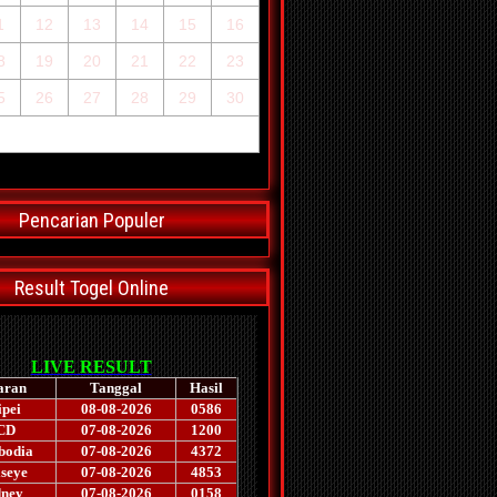
1
12
13
14
15
16
8
19
20
21
22
23
5
26
27
28
29
30
Pencarian Populer
Result Togel Online