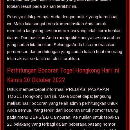
totalan result pada 30 hari terakhir ini.
Percaya tidak percaya Anda dengan artikel yang kami buat
ini. Maka kita sangat merekomendasikan Anda untuk
mencoba langsung sesuai informasi yang telah kami berikan
diatas. Dan pastikan Anda mempraktekannya sesuai arahan
yang sudah kita berikan. Sehingga Anda bisa memastikan
perumusan dan perhitungan yang sudah kalian buat memang
telah akurat serta jitu untuk di taruhkan.
Perhitungan Bocoran Togel Hongkong Hari Ini
Kamis 20 Oktober 2022
Untuk mempercepat informasi PREDIKSI PASARAN
TOGEL Hongkong hari ini. Maka Sobat dapat langsung
melihat hasil bocoran yang telah admin perhitungkan untuk
Anda semua. Yang terdiri dari bocoran untuk nomor tarung
pada menu BBFS/BB Campuran. Kemudian untuk tebakan
2D belakang yang terbagi dalam beberapa pasang nomor