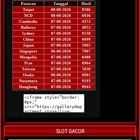
SLOT GACOR