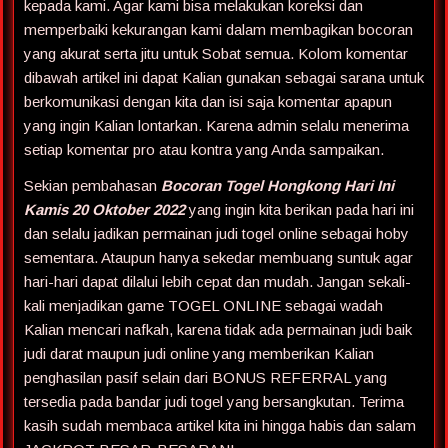
kepada kami. Agar kami bisa melakukan koreksi dan
memperbaiki kekurangan kami dalam membagikan bocoran
yang akurat serta jitu untuk Sobat semua. Kolom komentar
dibawah artikel ini dapat Kalian gunakan sebagai sarana untuk
berkomunikasi dengan kita dan isi saja komentar apapun
yang ingin Kalian lontarkan. Karena admin selalu menerima
setiap komentar pro atau kontra yang Anda sampaikan.
Sekian pembahasan
Bocoran Togel Hongkong Hari Ini
Kamis 20 Oktober 2022
yang ingin kita berikan pada hari ini
dan selalu jadikan permainan judi togel online sebagai hoby
sementara. Ataupun hanya sekedar membuang suntuk agar
hari-hari dapat dilalui lebih cepat dan mudah. Jangan sekali-
kali menjadikan game TOGEL ONLINE sebagai wadah
Kalian mencari nafkah, karena tidak ada permainan judi baik
judi darat maupun judi online yang memberikan Kalian
penghasilan pasif selain dari BONUS REFERRAL yang
tersedia pada bandar judi togel yang bersangkutan. Terima
kasih sudah membaca artikel kita ini hingga habis dan salam