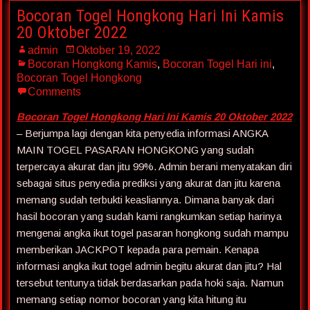
Bocoran Togel Hongkong Hari Ini Kamis
20 Oktober 2022
admin
Oktober 19, 2022
Bocoran Hongkong Kamis
,
Bocoran Togel Hari ini
,
Bocoran Togel Hongkong
Comments
Bocoran Togel Hongkong Hari Ini Kamis 20 Oktober 2022
– Berjumpa lagi dengan kita penyedia informasi ANGKA
MAIN TOGEL PASARAN HONGKONG yang sudah
terpercaya akurat dan jitu 99%. Admin berani menyatakan diri
sebagai situs penyedia prediksi yang akurat dan jitu karena
memang sudah terbukti keasliannya. Dimana banyak dari
hasil bocoran yang sudah kami rangkumkan setiap harinya
mengenai angka ikut togel pasaran hongkong sudah mampu
memberikan JACKPOT kepada para pemain. Kenapa
informasi angka ikut togel admin begitu akurat dan jitu? Hal
tersebut tentunya tidak berdasarkan pada hoki saja. Namun
memang setiap nomor bocoran yang kita hitung itu