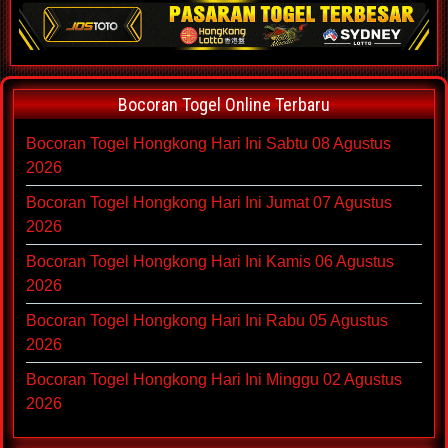
Bocoran Togel Online Terbaru
Bocoran Togel Hongkong Hari Ini Sabtu 08 Agustus
2026
Bocoran Togel Hongkong Hari Ini Jumat 07 Agustus
2026
Bocoran Togel Hongkong Hari Ini Kamis 06 Agustus
2026
Bocoran Togel Hongkong Hari Ini Rabu 05 Agustus
2026
Bocoran Togel Hongkong Hari Ini Minggu 02 Agustus
2026