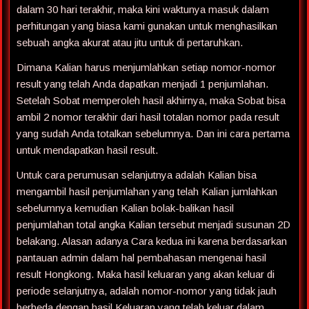
dalam 30 hari terakhir, maka kini waktunya masuk dalam
perhitungan yang biasa kami gunakan untuk menghasilkan
sebuah angka akurat atau jitu untuk di pertaruhkan.
Dimana Kalian harus menjumlahkan setiap nomor-nomor
result yang telah Anda dapatkan menjadi 1 penjumlahan.
Setelah Sobat memperoleh hasil akhirnya, maka Sobat bisa
ambil 2 nomor terakhir dari hasil totalan nomor pada result
yang sudah Anda totalkan sebelumnya. Dan ini cara pertama
untuk mendapatkan hasil result.
Untuk cara perumusan selanjutnya adalah Kalian bisa
mengambil hasil penjumlahan yang telah Kalian jumlahkan
sebelumnya kemudian Kalian bolak-balikan hasil
penjumlahan total angka Kalian tersebut menjadi susunan 2D
belakang. Alasan adanya Cara kedua ini karena berdasarkan
pantauan admin dalam hal pembahasan mengenai hasil
result Hongkong. Maka hasil keluaran yang akan keluar di
periode selanjutnya, adalah nomor-nomor yang tidak jauh
berbeda dengan hasil Keluaran yang telah keluar dalam