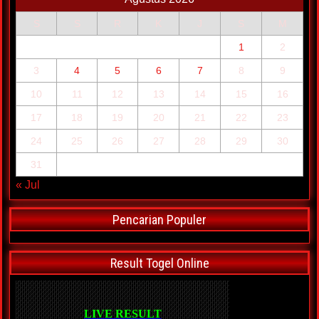
S
S
R
K
J
S
M
1
2
3
4
5
6
7
8
9
10
11
12
13
14
15
16
17
18
19
20
21
22
23
24
25
26
27
28
29
30
31
« Jul
Pencarian Populer
Result Togel Online