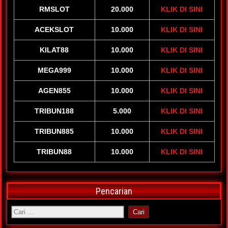
RMSLOT
20.000
KLIK DI SINI
ACEKSLOT
10.000
KLIK DI SINI
KILAT88
10.000
KLIK DI SINI
MEGA999
10.000
KLIK DI SINI
AGEN855
10.000
KLIK DI SINI
TRIBUN188
5.000
KLIK DI SINI
TRIBUN885
10.000
KLIK DI SINI
TRIBUN88
10.000
KLIK DI SINI
Pencarian