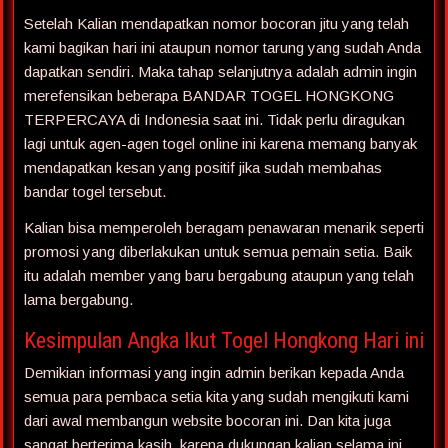
Setelah Kalian mendapatkan nomor bocoran jitu yang telah
kami bagikan hari ini ataupun nomor tarung yang sudah Anda
dapatkan sendiri. Maka tahap selanjutnya adalah admin ingin
merefensikan beberapa BANDAR TOGEL HONGKONG
TERPERCAYA di Indonesia saat ini. Tidak perlu diragukan
lagi untuk agen-agen togel online ini karena memang banyak
mendapatkan kesan yang positif jika sudah membahas
bandar togel tersebut.
Kalian bisa memperoleh beragam penawaran menarik seperti
promosi yang diberlakukan untuk semua pemain setia. Baik
itu adalah member yang baru bergabung ataupun yang telah
lama bergabung.
Kesimpulan Angka Ikut Togel Hongkong Hari ini
Demikian informasi yang ingin admin berikan kepada Anda
semua para pembaca setia kita yang sudah mengikuti kami
dari awal membangun website bocoran ini. Dan kita juga
sangat berterima kasih, karena dukungan kalian selama ini.