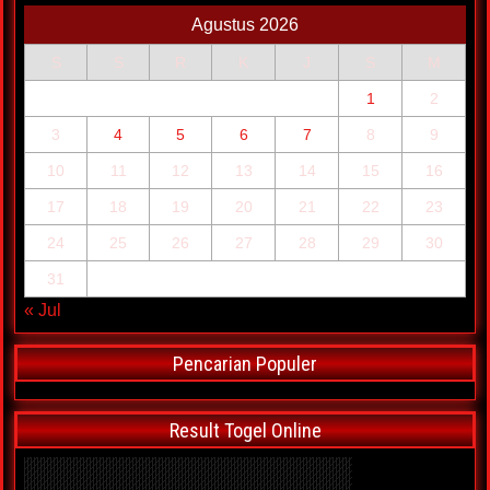
Agustus 2026
S
S
R
K
J
S
M
1
2
3
4
5
6
7
8
9
10
11
12
13
14
15
16
17
18
19
20
21
22
23
24
25
26
27
28
29
30
31
« Jul
Pencarian Populer
Result Togel Online