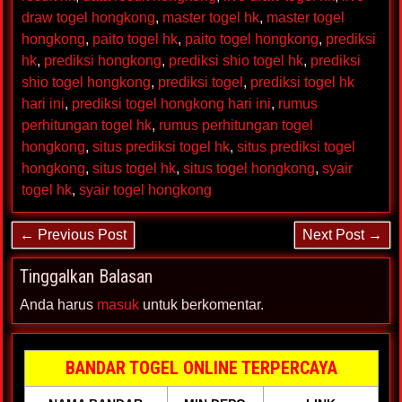
draw togel hongkong
,
master togel hk
,
master togel
hongkong
,
paito togel hk
,
paito togel hongkong
,
prediksi
hk
,
prediksi hongkong
,
prediksi shio togel hk
,
prediksi
shio togel hongkong
,
prediksi togel
,
prediksi togel hk
hari ini
,
prediksi togel hongkong hari ini
,
rumus
perhitungan togel hk
,
rumus perhitungan togel
hongkong
,
situs prediksi togel hk
,
situs prediksi togel
hongkong
,
situs togel hk
,
situs togel hongkong
,
syair
togel hk
,
syair togel hongkong
← Previous Post
Next Post →
Tinggalkan Balasan
Anda harus
masuk
untuk berkomentar.
BANDAR TOGEL ONLINE TERPERCAYA