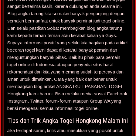
sangat berterima kasih, karena dukungan anda selama ini.
Blog angka tarung kita semakin banyak pengunjung dengan
semakin bermanfaat untuk banyak peminat judi togel online.
Dan selalu pastikan Sobat membagikan blog angka tarung
kami kepada teman-teman atau kerabat kalian ya Guys.
Supaya informasi positif yang selalu kita bagikan pada artikel
bocoran togel kami dapat di ketahui banyak pemain dan
menguntungkan banyak pihak. Baik itu pihak para pemain
togel online di Indonesia ataupun penyedia situs hasil
rekomendasi dari kita yang memang sudah terpercaya dan
aman untuk dimainkan. Cara yang baik dan benar untuk
membagikan blog artikel ANGKA IKUT PASARAN TOGEL
Hongkong kami hari ini. Bisa melalui media sosial Facebook,
Instagram, Twitter, forum-forum ataupun Group WA yang
berisi mengenai semua informasi togel online.
Tips dan Trik Angka Togel Hongkong Malam ini
Jika terdapat saran, kritik atau masukkan yang positif untuk