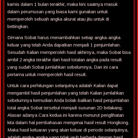
kamis dalam 1 bulan terakhir, maka kini saatnya masuk
dalam perumusan yang biasa kami gunakan untuk
memperoleh sebuah angka akurat atau jitu untuk di
bettingkan.
Dimana Sobat harus menambahkan setiap angka-angka
keluar yang telah Anda dapatkan menjadi 1 penjumlahan.
Sesudah Kalian memperoleh hasil akhirnya, maka Sobat bisa
ambil 2 angka terakhir dari hasil totalan angka pada result
yang sudah Sobat jumlahkan sebelumnya. Dan ini cara
pertama untuk memperoleh hasil result.
Untuk cara perhitungan selanjutnya adalah Kalian dapat
mengambil hasil penjumlahan yang telah Kalian jumlahkan
sebelumnya kemudian Anda bolak-balikan hasil penjumlahan
total angka Sobat tersebut menjadi susunan 2D belakang.
Alasan adanya Cara kedua ini karena menurut penglihatan
kita dalam hal pembahasan mengenai hasil result Hongkong.
Maka hasil keluaran yang akan keluar di periode selanjutnya,
adalah angka-angka yang tidak jauh berbeda dengan hasil