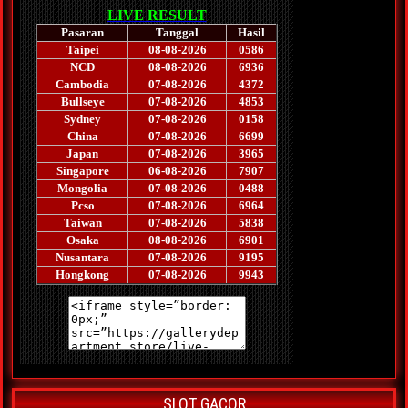
SLOT GACOR