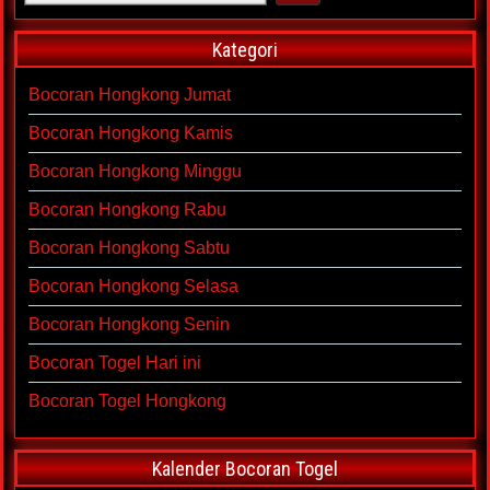
Kategori
Bocoran Hongkong Jumat
Bocoran Hongkong Kamis
Bocoran Hongkong Minggu
Bocoran Hongkong Rabu
Bocoran Hongkong Sabtu
Bocoran Hongkong Selasa
Bocoran Hongkong Senin
Bocoran Togel Hari ini
Bocoran Togel Hongkong
Kalender Bocoran Togel