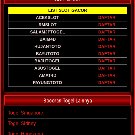
LIST SLOT GACOR
ACEKSLOT
DAFTAR
RMSLOT
DAFTAR
SALAMJPTOGEL
DAFTAR
BAIM4D
DAFTAR
HUJANTOTO
DAFTAR
BAYUTOTO
DAFTAR
BAJUTOGEL
DAFTAR
ASUSTOGEL
DAFTAR
AMAT4D
DAFTAR
PAYUNGTOTO
DAFTAR
Bocoran Togel Lainnya
Togel Singapore
Togel Sidney
Togel Hongkong