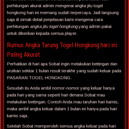
perhitungan akurat admin mengenai angka jitu togel
hongkong hari ini memang sudah terpercaya. Jadi langsung
saja di simak detail penjelasan kami mengenai cara
perhitungan
angka jitu togel hongkong
yang admin pakai
untuk diberikan kepada semua player.
Rumus Angka Tarung Togel Hongkong hari ini
Paling Akurat
Perhatikan di hari apa Sobat ingin melakukan bettingan dan
urutkan sekitar 1 bulan result terakhir yang sudah keluar pada
PASARAN TOGEL HONGKONG.
Sesudah itu Anda ambil nomor-nomor yang keluar hanya
pada hari yang sama seperti hari dimana Sobat mau
melakukan bettingan. Contoh Anda mau taruhan hari kamis,
maka ambil angka keluar dalam 1 bulan ini hanya pada hari
kamis saja.
Setelah Sobat memperoleh semua angka keluar pada hari