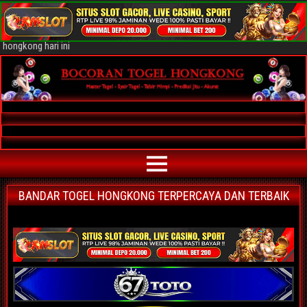
Bocoran Togel Hongkong AKURAT
Bocoran angka jitu togel hongkong paling akurat | prediksi situs agen
bandar togel hongkong terpercaya | nomor main hongkong | data keluaran
hongkong hari ini
BANDAR TOGEL HONGKONG TERPERCAYA DAN TERBAIK