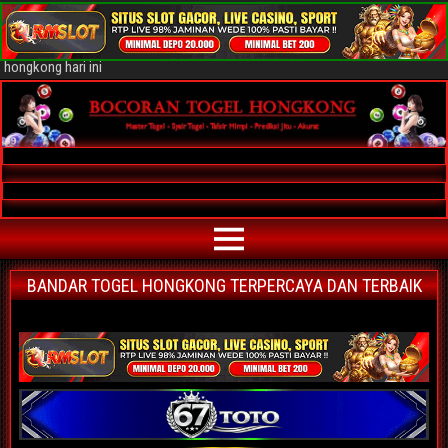
Bocoran Togel Hongkong AKURAT
Bocoran angka jitu togel hongkong paling akurat | prediksi situs agen
bandar togel hongkong terpercaya | nomor main hongkong | data keluaran
hongkong hari ini
BANDAR TOGEL HONGKONG TERPERCAYA DAN TERBAIK