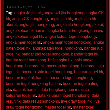
Updated: Juni 26, 2025 — 1:55 am
Tag:
angka 4d jitu hk
,
angka 4d jitu hongkong
,
angka CK
hk
,
angka CK hongkong
,
angka jitu hk
,
angka jitu hk
akurat
,
angka jitu hongkong
,
angka jitu hongkong akurat
,
angka keluar hk hari ini
,
angka keluar hongkong hari ini
,
angka keluar togel hk
,
angka keluar togel hongkong
,
angka main togel hk
,
angka main togel hongkong
,
angka
paten togel hk
,
angka paten togel hongkong
,
bandar judi
togel hk
,
bandar judi togel hongkong
,
bandar togel hk
,
bandar togel hongkong
,
bbfs angka hk
,
bbfs angka
hongkong
,
bocoran hk
,
bocoran hongkong
,
bocoran shio
togel hk
,
bocoran shio togel hongkong
,
bocoran togel hk
,
bocoran togel hk hari ini
,
bocoran togel hongkong
,
bocoran togel hongkong hari ini
,
bocoran togel paling
jitu
,
data hk hari ini
,
data hongkong hari ini
,
data
keluaran togel hk
,
data keluaran togel hongkong
,
data
result hk
,
data result hongkong
,
live draw togel hk
,
live
draw togel hongkong
,
master togel hk
,
master togel