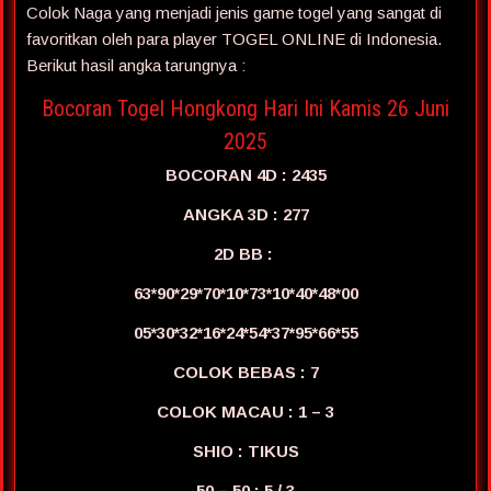
Colok Naga yang menjadi jenis game togel yang sangat di
favoritkan oleh para player TOGEL ONLINE di Indonesia.
Berikut hasil angka tarungnya :
Bocoran Togel Hongkong Hari Ini Kamis 26 Juni
2025
BOCORAN 4D : 2435
ANGKA 3D : 277
2D BB :
63*90*29*70*10*73*10*40*48*00
05*30*32*16*24*54*37*95*66*55
COLOK BEBAS : 7
COLOK MACAU : 1 – 3
SHIO : TIKUS
50 – 50 : 5 / 3