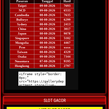
SLOT GACOR