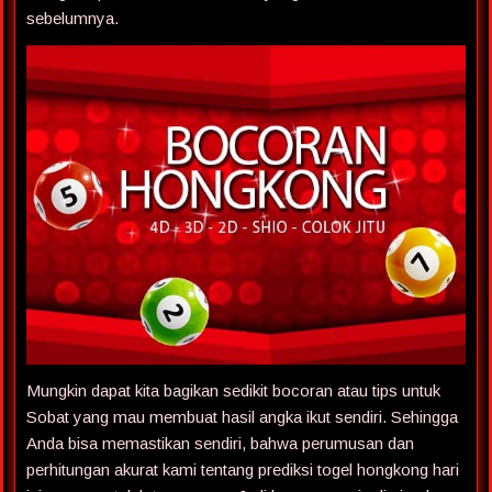
sebelumnya.
Mungkin dapat kita bagikan sedikit bocoran atau tips untuk
Sobat yang mau membuat hasil angka ikut sendiri. Sehingga
Anda bisa memastikan sendiri, bahwa perumusan dan
perhitungan akurat kami tentang prediksi togel hongkong hari