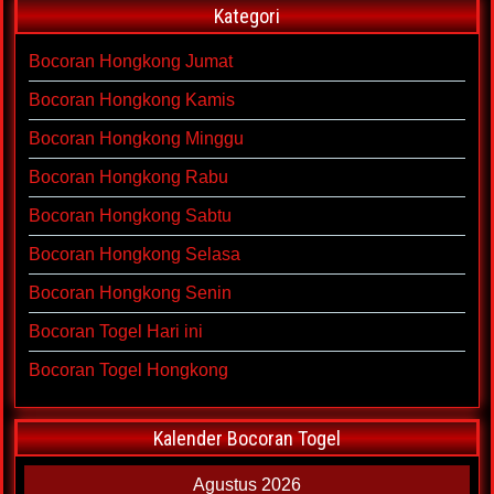
Kategori
Bocoran Hongkong Jumat
Bocoran Hongkong Kamis
Bocoran Hongkong Minggu
Bocoran Hongkong Rabu
Bocoran Hongkong Sabtu
Bocoran Hongkong Selasa
Bocoran Hongkong Senin
Bocoran Togel Hari ini
Bocoran Togel Hongkong
Kalender Bocoran Togel
Agustus 2026