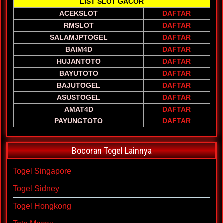
LIST SLOT GACOR
ACEKSLOT
DAFTAR
RMSLOT
DAFTAR
SALAMJPTOGEL
DAFTAR
BAIM4D
DAFTAR
HUJANTOTO
DAFTAR
BAYUTOTO
DAFTAR
BAJUTOGEL
DAFTAR
ASUSTOGEL
DAFTAR
AMAT4D
DAFTAR
PAYUNGTOTO
DAFTAR
Bocoran Togel Lainnya
Togel Singapore
Togel Sidney
Togel Hongkong