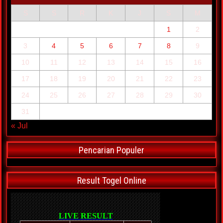
S
S
R
K
J
S
M
1
2
3
4
5
6
7
8
9
10
11
12
13
14
15
16
17
18
19
20
21
22
23
24
25
26
27
28
29
30
31
« Jul
Pencarian Populer
Result Togel Online