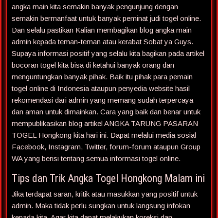
angka main kita semakin banyak pengunjung dengan
semakin bermanfaat untuk banyak peminat judi togel online.
Dan selalu pastikan Kalian membagikan blog angka main
admin kepada teman-teman atau kerabat Sobat ya Guys.
Supaya informasi positif yang selalu kita bagikan pada artikel
bocoran togel kita bisa di ketahui banyak orang dan
menguntungkan banyak pihak. Baik itu pihak para pemain
togel online di Indonesia ataupun penyedia website hasil
rekomendasi dari admin yang memang sudah terpercaya
dan aman untuk dimainkan. Cara yang baik dan benar untuk
mempublikasikan blog artikel ANGKA TARUNG PASARAN
TOGEL Hongkong kita hari ini. Dapat melalui media sosial
Facebook, Instagram, Twitter, forum-forum ataupun Group
WA yang berisi tentang semua informasi togel online.
Tips dan Trik Angka Togel Hongkong Malam ini
Jika terdapat saran, kritik atau masukkan yang positif untuk
admin. Maka tidak perlu sungkan untuk langsung infokan
kepada kita. Agar kita dapat melakukan koreksi dan