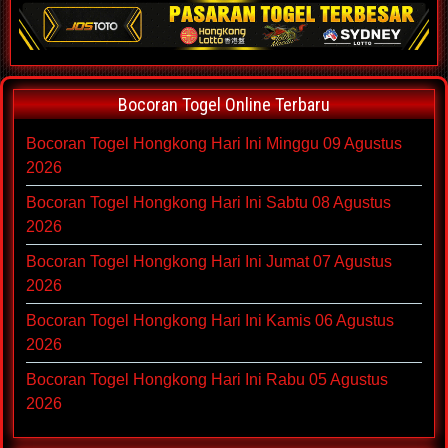
Bocoran Togel Online Terbaru
Bocoran Togel Hongkong Hari Ini Minggu 09 Agustus
2026
Bocoran Togel Hongkong Hari Ini Sabtu 08 Agustus
2026
Bocoran Togel Hongkong Hari Ini Jumat 07 Agustus
2026
Bocoran Togel Hongkong Hari Ini Kamis 06 Agustus
2026
Bocoran Togel Hongkong Hari Ini Rabu 05 Agustus
2026