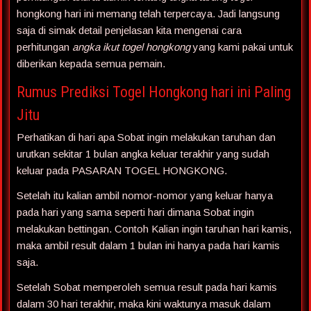
hongkong hari ini memang telah terpercaya. Jadi langsung
saja di simak detail penjelasan kita mengenai cara
perhitungan
angka ikut togel hongkong
yang kami pakai untuk
diberikan kepada semua pemain.
Rumus Prediksi Togel Hongkong hari ini Paling
Jitu
Perhatikan di hari apa Sobat ingin melakukan taruhan dan
urutkan sekitar 1 bulan angka keluar terakhir yang sudah
keluar pada PASARAN TOGEL HONGKONG.
Setelah itu kalian ambil nomor-nomor yang keluar hanya
pada hari yang sama seperti hari dimana Sobat ingin
melakukan bettingan. Contoh Kalian ingin taruhan hari kamis,
maka ambil result dalam 1 bulan ini hanya pada hari kamis
saja.
Setelah Sobat memperoleh semua result pada hari kamis
dalam 30 hari terakhir, maka kini waktunya masuk dalam