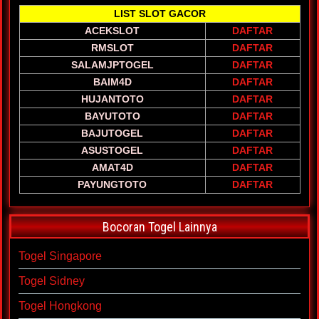
LIST SLOT GACOR
ACEKSLOT
DAFTAR
RMSLOT
DAFTAR
SALAMJPTOGEL
DAFTAR
BAIM4D
DAFTAR
HUJANTOTO
DAFTAR
BAYUTOTO
DAFTAR
BAJUTOGEL
DAFTAR
ASUSTOGEL
DAFTAR
AMAT4D
DAFTAR
PAYUNGTOTO
DAFTAR
Bocoran Togel Lainnya
Togel Singapore
Togel Sidney
Togel Hongkong