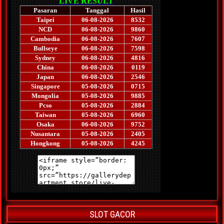
SLOT GACOR