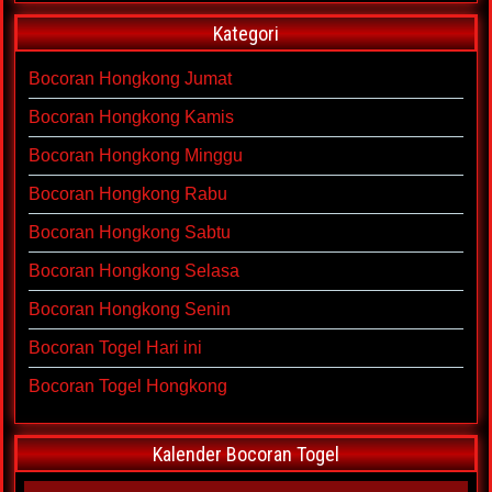
Kategori
Bocoran Hongkong Jumat
Bocoran Hongkong Kamis
Bocoran Hongkong Minggu
Bocoran Hongkong Rabu
Bocoran Hongkong Sabtu
Bocoran Hongkong Selasa
Bocoran Hongkong Senin
Bocoran Togel Hari ini
Bocoran Togel Hongkong
Kalender Bocoran Togel