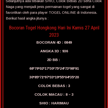
Selanjutnya ada tebakan SHIO, Colok Bebas 2D serta Colok
Naga yang menjadi jenis permainan togel yang sangat di
favoritkan oleh para player TOGEL ONLINE di Indonesia.
Berikut hasil angka jitunya :
Bocoran Togel Hongkong Hari Ini Kamis 27 April
2023
BOCORAN 4D : 0849
ANGKA 3D : 936
2D BB :
68*79*02*17*30*75*24*73*98*91
30*85*71*97*33*19*55*04*35*20
COLOK BEBAS : 3
COLOK MACAU : 8 – 3
SHIO : HARIMAU