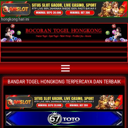
Bocoran Togel Hongkong AKURAT
Bocoran angka jitu togel hongkong paling akurat | prediksi situs agen
bandar togel hongkong terpercaya | nomor main hongkong | data keluaran
hongkong hari ini
BANDAR TOGEL HONGKONG TERPERCAYA DAN TERBAIK