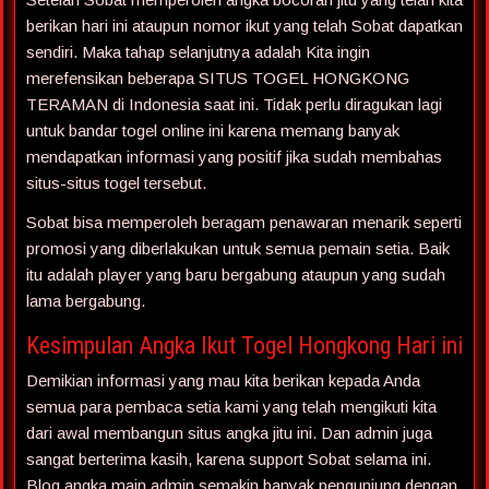
berikan hari ini ataupun nomor ikut yang telah Sobat dapatkan
sendiri. Maka tahap selanjutnya adalah Kita ingin
merefensikan beberapa SITUS TOGEL HONGKONG
TERAMAN di Indonesia saat ini. Tidak perlu diragukan lagi
untuk bandar togel online ini karena memang banyak
mendapatkan informasi yang positif jika sudah membahas
situs-situs togel tersebut.
Sobat bisa memperoleh beragam penawaran menarik seperti
promosi yang diberlakukan untuk semua pemain setia. Baik
itu adalah player yang baru bergabung ataupun yang sudah
lama bergabung.
Kesimpulan Angka Ikut Togel Hongkong Hari ini
Demikian informasi yang mau kita berikan kepada Anda
semua para pembaca setia kami yang telah mengikuti kita
dari awal membangun situs angka jitu ini. Dan admin juga
sangat berterima kasih, karena support Sobat selama ini.
Blog angka main admin semakin banyak pengunjung dengan