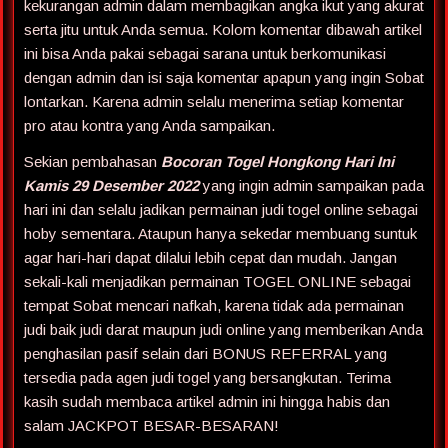
kekurangan admin dalam membagikan angka ikut yang akurat
serta jitu untuk Anda semua. Kolom komentar dibawah artikel
ini bisa Anda pakai sebagai sarana untuk berkomunikasi
dengan admin dan isi saja komentar apapun yang ingin Sobat
lontarkan. Karena admin selalu menerima setiap komentar
pro atau kontra yang Anda sampaikan.
Sekian pembahasan
Bocoran Togel Hongkong Hari Ini
Kamis 29 Desember 2022
yang ingin admin sampaikan pada
hari ini dan selalu jadikan permainan judi togel online sebagai
hoby sementara. Ataupun hanya sekedar membuang suntuk
agar hari-hari dapat dilalui lebih cepat dan mudah. Jangan
sekali-kali menjadikan permainan TOGEL ONLINE sebagai
tempat Sobat mencari nafkah, karena tidak ada permainan
judi baik judi darat maupun judi online yang memberikan Anda
penghasilan pasif selain dari BONUS REFERRAL yang
tersedia pada agen judi togel yang bersangkutan. Terima
kasih sudah membaca artikel admin ini hingga habis dan
salam JACKPOT BESAR-BESARAN!