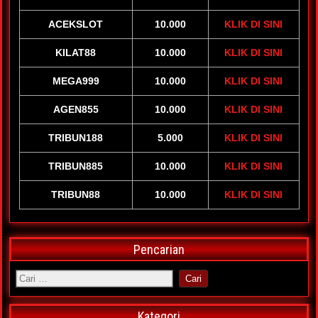
ACEKSLOT
10.000
KLIK DI SINI
KILAT88
10.000
KLIK DI SINI
MEGA999
10.000
KLIK DI SINI
AGEN855
10.000
KLIK DI SINI
TRIBUN188
5.000
KLIK DI SINI
TRIBUN885
10.000
KLIK DI SINI
TRIBUN88
10.000
KLIK DI SINI
Pencarian
Kategori