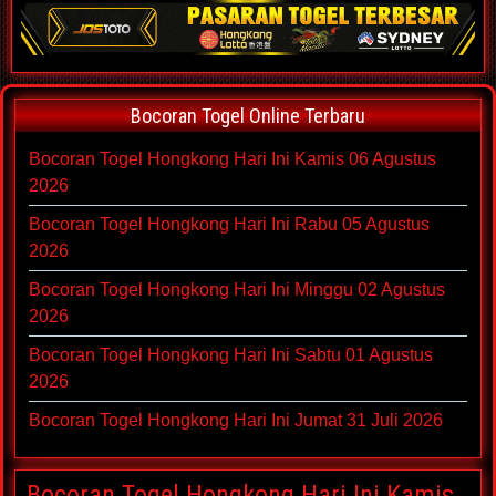
Bocoran Togel Online Terbaru
Bocoran Togel Hongkong Hari Ini Kamis 06 Agustus
2026
Bocoran Togel Hongkong Hari Ini Rabu 05 Agustus
2026
Bocoran Togel Hongkong Hari Ini Minggu 02 Agustus
2026
Bocoran Togel Hongkong Hari Ini Sabtu 01 Agustus
2026
Bocoran Togel Hongkong Hari Ini Jumat 31 Juli 2026
Bocoran Togel Hongkong Hari Ini Kamis