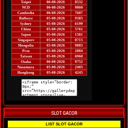
SLOT GACOR
LIST SLOT GACOR