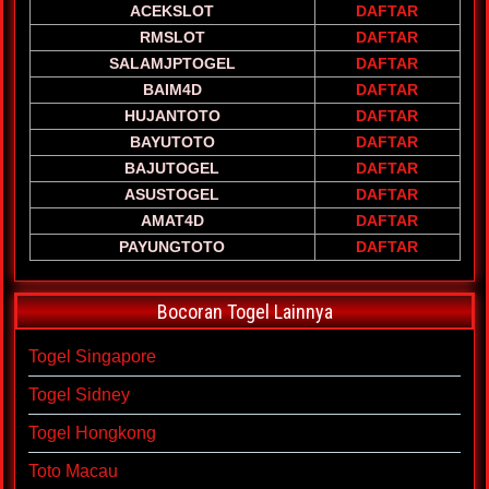
ACEKSLOT
DAFTAR
RMSLOT
DAFTAR
SALAMJPTOGEL
DAFTAR
BAIM4D
DAFTAR
HUJANTOTO
DAFTAR
BAYUTOTO
DAFTAR
BAJUTOGEL
DAFTAR
ASUSTOGEL
DAFTAR
AMAT4D
DAFTAR
PAYUNGTOTO
DAFTAR
Bocoran Togel Lainnya
Togel Singapore
Togel Sidney
Togel Hongkong
Toto Macau