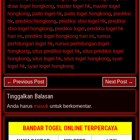
draw togel hongkong
,
master togel hk
,
master togel
hongkong
,
paito togel hk
,
paito togel hongkong
,
prediksi
hk
,
prediksi hongkong
,
prediksi shio togel hk
,
prediksi
shio togel hongkong
,
prediksi togel
,
prediksi togel hk
hari ini
,
prediksi togel hongkong hari ini
,
rumus
perhitungan togel hk
,
rumus perhitungan togel
hongkong
,
situs prediksi togel hk
,
situs prediksi togel
hongkong
,
situs togel hk
,
situs togel hongkong
,
syair
togel hk
,
syair togel hongkong
← Previous Post
Next Post →
Tinggalkan Balasan
Anda harus
masuk
untuk berkomentar.
BANDAR TOGEL ONLINE TERPERCAYA