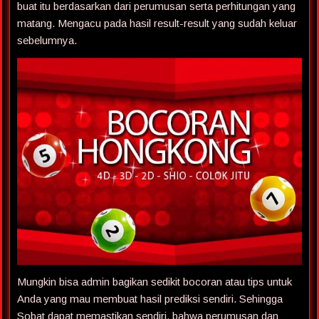
buat itu berdasarkan dari perumusan serta perhitungan yang
matang. Mengacu pada hasil result-result yang sudah keluar
sebelumnya.
Mungkin bisa admin bagikan sedikit bocoran atau tips untuk
Anda yang mau membuat hasil prediksi sendiri. Sehingga
Sobat dapat memastikan sendiri, bahwa perumusan dan