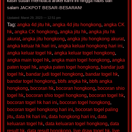
kasih sudah membaca artikel kami ini hingga habis dan
salam JACKPOT BESAR-BESARAN!
Updated: Maret 29, 2023 — 12:51 pm
Tag:
angka 4d jitu hk
,
angka 4d jitu hongkong
,
angka CK
hk
,
angka CK hongkong
,
angka jitu hk
,
angka jitu hk
akurat
,
angka jitu hongkong
,
angka jitu hongkong akurat
,
angka keluar hk hari ini
,
angka keluar hongkong hari ini
,
angka keluar togel hk
,
angka keluar togel hongkong
,
angka main togel hk
,
angka main togel hongkong
,
angka
paten togel hk
,
angka paten togel hongkong
,
bandar judi
togel hk
,
bandar judi togel hongkong
,
bandar togel hk
,
bandar togel hongkong
,
bbfs angka hk
,
bbfs angka
hongkong
,
bocoran hk
,
bocoran hongkong
,
bocoran shio
togel hk
,
bocoran shio togel hongkong
,
bocoran togel hk
,
bocoran togel hk hari ini
,
bocoran togel hongkong
,
bocoran togel hongkong hari ini
,
bocoran togel paling
jitu
,
data hk hari ini
,
data hongkong hari ini
,
data
keluaran togel hk
,
data keluaran togel hongkong
,
data
result hk
,
data result hongkong
,
live draw togel hk
,
live