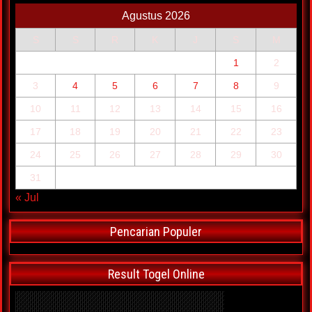
Agustus 2026
S
S
R
K
J
S
M
1
2
3
4
5
6
7
8
9
10
11
12
13
14
15
16
17
18
19
20
21
22
23
24
25
26
27
28
29
30
31
« Jul
Pencarian Populer
Result Togel Online