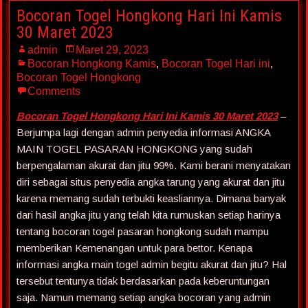
Bocoran Togel Hongkong Hari Ini Kamis
30 Maret 2023
admin
Maret 29, 2023
Bocoran Hongkong Kamis
,
Bocoran Togel Hari ini
,
Bocoran Togel Hongkong
Comments
Bocoran Togel Hongkong Hari Ini Kamis 30 Maret 2023
–
Berjumpa lagi dengan admin penyedia informasi ANGKA
MAIN TOGEL PASARAN HONGKONG yang sudah
berpengalaman akurat dan jitu 99%. Kami berani menyatakan
diri sebagai situs penyedia angka tarung yang akurat dan jitu
karena memang sudah terbukti keasliannya. Dimana banyak
dari hasil angka jitu yang telah kita rumuskan setiap harinya
tentang bocoran togel pasaran hongkong sudah mampu
memberikan Kemenangan untuk para bettor. Kenapa
informasi angka main togel admin begitu akurat dan jitu? Hal
tersebut tentunya tidak berdasarkan pada keberuntungan
saja. Namun memang setiap angka bocoran yang admin