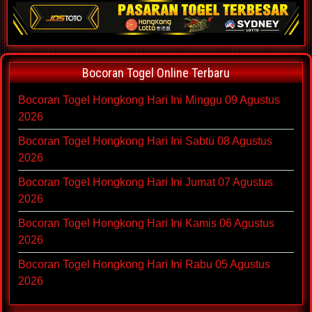
Bocoran Togel Online Terbaru
Bocoran Togel Hongkong Hari Ini Minggu 09 Agustus
2026
Bocoran Togel Hongkong Hari Ini Sabtu 08 Agustus
2026
Bocoran Togel Hongkong Hari Ini Jumat 07 Agustus
2026
Bocoran Togel Hongkong Hari Ini Kamis 06 Agustus
2026
Bocoran Togel Hongkong Hari Ini Rabu 05 Agustus
2026