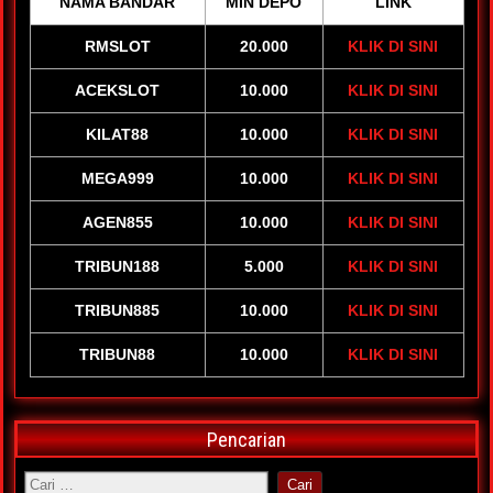
NAMA BANDAR
MIN DEPO
LINK
RMSLOT
20.000
KLIK DI SINI
ACEKSLOT
10.000
KLIK DI SINI
KILAT88
10.000
KLIK DI SINI
MEGA999
10.000
KLIK DI SINI
AGEN855
10.000
KLIK DI SINI
TRIBUN188
5.000
KLIK DI SINI
TRIBUN885
10.000
KLIK DI SINI
TRIBUN88
10.000
KLIK DI SINI
Pencarian