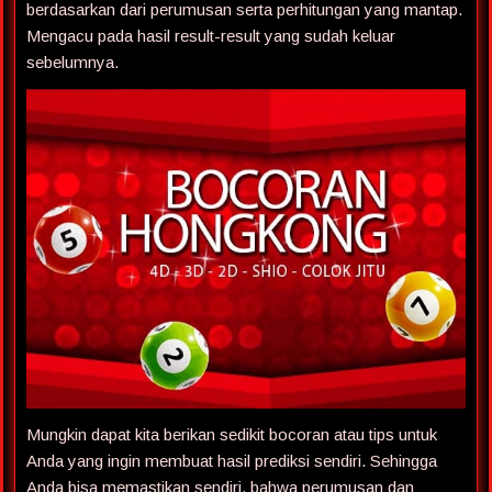
berdasarkan dari perumusan serta perhitungan yang mantap.
Mengacu pada hasil result-result yang sudah keluar
sebelumnya.
Mungkin dapat kita berikan sedikit bocoran atau tips untuk
Anda yang ingin membuat hasil prediksi sendiri. Sehingga
Anda bisa memastikan sendiri, bahwa perumusan dan