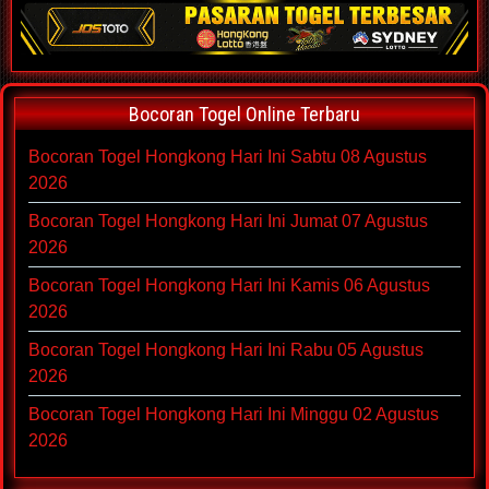
Bocoran Togel Online Terbaru
Bocoran Togel Hongkong Hari Ini Sabtu 08 Agustus
2026
Bocoran Togel Hongkong Hari Ini Jumat 07 Agustus
2026
Bocoran Togel Hongkong Hari Ini Kamis 06 Agustus
2026
Bocoran Togel Hongkong Hari Ini Rabu 05 Agustus
2026
Bocoran Togel Hongkong Hari Ini Minggu 02 Agustus
2026