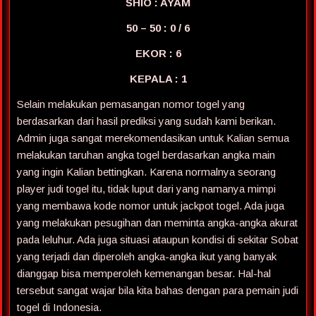
SHIO : AYAM
50 – 50 : 0 / 6
EKOR : 6
KEPALA : 1
Selain melakukan pemasangan nomor togel yang
berdasarkan dari hasil prediksi yang sudah kami berikan.
Admin juga sangat merekomendasikan untuk Kalian semua
melakukan taruhan angka togel berdasarkan angka main
yang ingin Kalian bettingkan. Karena normalnya seorang
player judi togel itu, tidak luput dari yang namanya mimpi
yang membawa kode nomor untuk jackpot togel. Ada juga
yang melakukan pesugihan dan meminta angka-angka akurat
pada leluhur. Ada juga situasi ataupun kondisi di sekitar Sobat
yang terjadi dan diperoleh angka-angka ikut yang banyak
dianggap bisa memperoleh kemenangan besar. Hal-hal
tersebut sangat wajar bila kita bahas dengan para pemain judi
togel di Indonesia.