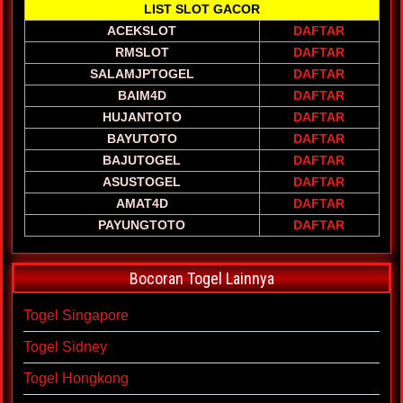
LIST SLOT GACOR
ACEKSLOT
DAFTAR
RMSLOT
DAFTAR
SALAMJPTOGEL
DAFTAR
BAIM4D
DAFTAR
HUJANTOTO
DAFTAR
BAYUTOTO
DAFTAR
BAJUTOGEL
DAFTAR
ASUSTOGEL
DAFTAR
AMAT4D
DAFTAR
PAYUNGTOTO
DAFTAR
Bocoran Togel Lainnya
Togel Singapore
Togel Sidney
Togel Hongkong