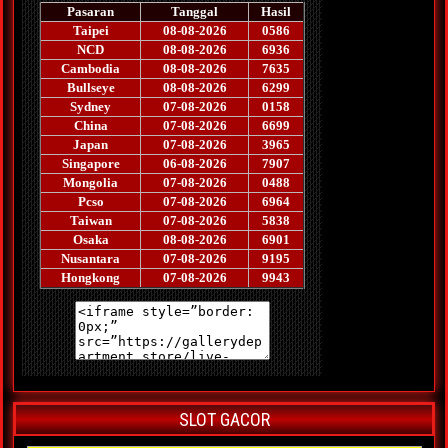
SLOT GACOR