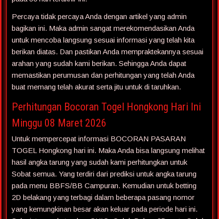
Percaya tidak percaya Anda dengan artikel yang admin
bagikan ini. Maka admin sangat merekomendasikan Anda
untuk mencoba langsung sesuai informasi yang telah kita
berikan diatas. Dan pastikan Anda mempraktekannya sesuai
arahan yang sudah kami berikan. Sehingga Anda dapat
memastikan perumusan dan perhitungan yang telah Anda
buat memang telah akurat serta jitu untuk di taruhkan.
Perhitungan Bocoran Togel Hongkong Hari Ini
Minggu 08 Maret 2026
Untuk mempercepat informasi BOCORAN PASARAN
TOGEL Hongkong hari ini. Maka Anda bisa langsung melihat
hasil angka tarung yang sudah kami perhitungkan untuk
Sobat semua. Yang terdiri dari prediksi untuk angka tarung
pada menu BBFS/BB Campuran. Kemudian untuk betting
2D belakang yang terbagi dalam beberapa pasang nomor
yang kemungkinan besar akan keluar pada periode hari ini.