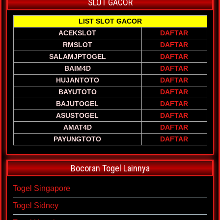
SLOT GACOR
LIST SLOT GACOR
ACEKSLOT
DAFTAR
RMSLOT
DAFTAR
SALAMJPTOGEL
DAFTAR
BAIM4D
DAFTAR
HUJANTOTO
DAFTAR
BAYUTOTO
DAFTAR
BAJUTOGEL
DAFTAR
ASUSTOGEL
DAFTAR
AMAT4D
DAFTAR
PAYUNGTOTO
DAFTAR
Bocoran Togel Lainnya
Togel Singapore
Togel Sidney