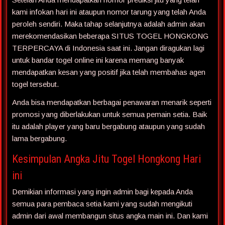
kami infokan hari ini ataupun nomor tarung yang telah Anda
peroleh sendiri. Maka tahap selanjutnya adalah admin akan
merekomendasikan beberapa SITUS TOGEL HONGKONG
TERPERCAYA di Indonesia saat ini. Jangan diragukan lagi
untuk bandar togel online ini karena memang banyak
mendapatkan kesan yang positif jika telah membahas agen
togel tersebut.
Anda bisa mendapatkan berbagai penawaran menarik seperti
promosi yang diberlakukan untuk semua pemain setia. Baik
itu adalah player yang baru bergabung ataupun yang sudah
lama bergabung.
Kesimpulan Angka Jitu Togel Hongkong Hari
ini
Demikian informasi yang ingin admin bagi kepada Anda
semua para pembaca setia kami yang sudah mengikuti
admin dari awal membangun situs angka main ini. Dan kami