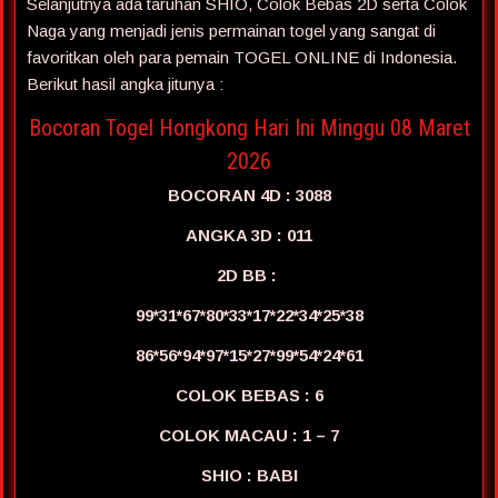
Selanjutnya ada taruhan SHIO, Colok Bebas 2D serta Colok
Naga yang menjadi jenis permainan togel yang sangat di
favoritkan oleh para pemain TOGEL ONLINE di Indonesia.
Berikut hasil angka jitunya :
Bocoran Togel Hongkong Hari Ini Minggu 08 Maret
2026
BOCORAN 4D : 3088
ANGKA 3D : 011
2D BB :
99*31*67*80*33*17*22*34*25*38
86*56*94*97*15*27*99*54*24*61
COLOK BEBAS : 6
COLOK MACAU : 1 – 7
SHIO : BABI