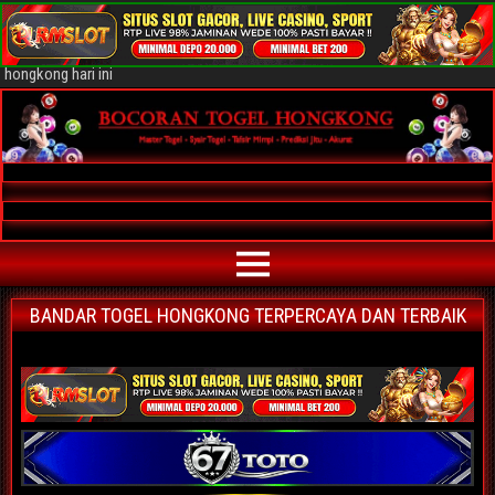
Bocoran Togel Hongkong AKURAT
Bocoran angka jitu togel hongkong paling akurat | prediksi situs agen
bandar togel hongkong terpercaya | nomor main hongkong | data keluaran
hongkong hari ini
BANDAR TOGEL HONGKONG TERPERCAYA DAN TERBAIK