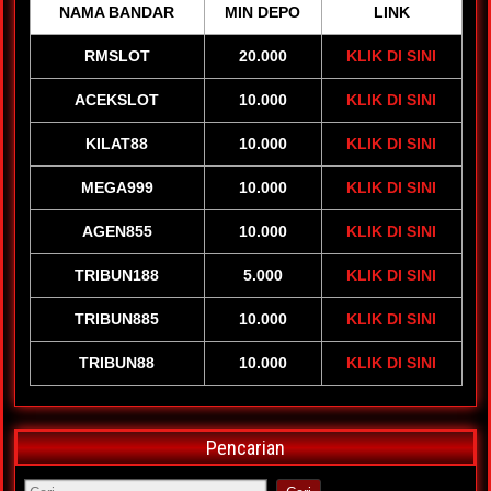
NAMA BANDAR
MIN DEPO
LINK
RMSLOT
20.000
KLIK DI SINI
ACEKSLOT
10.000
KLIK DI SINI
KILAT88
10.000
KLIK DI SINI
MEGA999
10.000
KLIK DI SINI
AGEN855
10.000
KLIK DI SINI
TRIBUN188
5.000
KLIK DI SINI
TRIBUN885
10.000
KLIK DI SINI
TRIBUN88
10.000
KLIK DI SINI
Pencarian