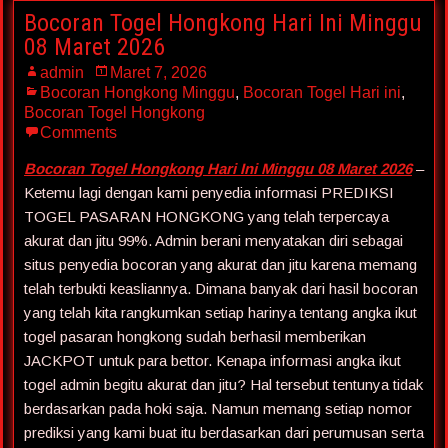
Bocoran Togel Hongkong Hari Ini Minggu
08 Maret 2026
admin
Maret 7, 2026
Bocoran Hongkong Minggu
,
Bocoran Togel Hari ini
,
Bocoran Togel Hongkong
Comments
Bocoran Togel Hongkong Hari Ini Minggu 08 Maret 2026
–
Ketemu lagi dengan kami penyedia informasi PREDIKSI
TOGEL PASARAN HONGKONG yang telah terpercaya
akurat dan jitu 99%. Admin berani menyatakan diri sebagai
situs penyedia bocoran yang akurat dan jitu karena memang
telah terbukti keasliannya. Dimana banyak dari hasil bocoran
yang telah kita rangkumkan setiap harinya tentang angka ikut
togel pasaran hongkong sudah berhasil memberikan
JACKPOT untuk para bettor. Kenapa informasi angka ikut
togel admin begitu akurat dan jitu? Hal tersebut tentunya tidak
berdasarkan pada hoki saja. Namun memang setiap nomor
prediksi yang kami buat itu berdasarkan dari perumusan serta