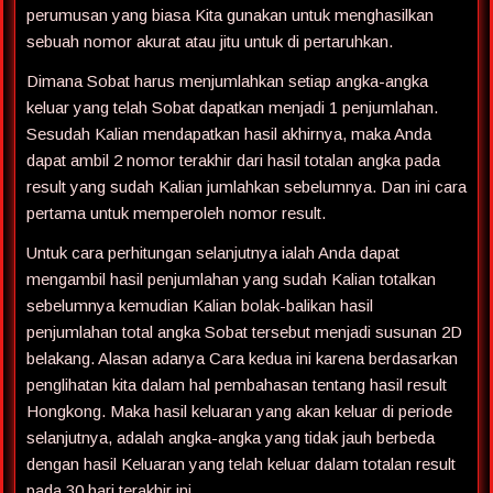
perumusan yang biasa Kita gunakan untuk menghasilkan
sebuah nomor akurat atau jitu untuk di pertaruhkan.
Dimana Sobat harus menjumlahkan setiap angka-angka
keluar yang telah Sobat dapatkan menjadi 1 penjumlahan.
Sesudah Kalian mendapatkan hasil akhirnya, maka Anda
dapat ambil 2 nomor terakhir dari hasil totalan angka pada
result yang sudah Kalian jumlahkan sebelumnya. Dan ini cara
pertama untuk memperoleh nomor result.
Untuk cara perhitungan selanjutnya ialah Anda dapat
mengambil hasil penjumlahan yang sudah Kalian totalkan
sebelumnya kemudian Kalian bolak-balikan hasil
penjumlahan total angka Sobat tersebut menjadi susunan 2D
belakang. Alasan adanya Cara kedua ini karena berdasarkan
penglihatan kita dalam hal pembahasan tentang hasil result
Hongkong. Maka hasil keluaran yang akan keluar di periode
selanjutnya, adalah angka-angka yang tidak jauh berbeda
dengan hasil Keluaran yang telah keluar dalam totalan result
pada 30 hari terakhir ini.