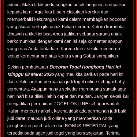
admin. Maka tidak perlu sungkan untuk langsung sampaikan
kepada kami. Agar kita bisa melakukan koreksi dan
memperbaiki kekurangan kami dalam membagikan bocoran
yang akurat serta jitu untuk Kalian semua. Kolom komentar
dibawah artikel ini bisa Anda jadikan sebagai sarana untuk
berkomunikasi dengan kami dan isi saja komentar apapun
yang mau Anda lontarkan. Karena kami selalu menerima
setiap komentar pro atau kontra yang Sobat sampaikan.
Sekian pembahasan
Bocoran Togel Hongkong Hari Ini
Minggu 08 Maret 2026
yang mau kita berikan pada hari ini
dan selalu jadikan permainan judi togel online sebagai hoby
sementara. Ataupun hanya sekedar membuang suntuk agar
hari-hari bisa dilalui lebih cepat dan mudah. Jangan sekali-kali
menjadikan permainan TOGEL ONLINE sebagai wadah
Kalian mencari nafkah, karena tidak ada permainan judi baik
judi darat maupun judi online yang memberikan Anda
penghasilan pasif selain dari BONUS REFERRAL yang
tersedia pada agen judi togel yang bersangkutan. Terima