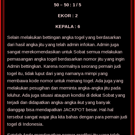
50 – 50 : 1 / 5
EKOR : 2
KEPALA : 6
Selain melakukan bettingan angka togel yang berdasarkan
dari hasil angka jitu yang telah admin infokan. Admin juga
sangat merekomendasikan untuk Sobat semua melakukan
pemasangan angka togel berdasarkan nomor jitu yang ingin
Admin bettingkan. Karena normalnya seorang pemain judi
togel itu, tidak luput dari yang namanya mimpi yang
membawa kode nomor untuk menang togel. Ada juga yang
melakukan pesugihan dan meminta angka-angka jitu pada
leluhur. Ada juga situasi ataupun kondisi di dekat Sobat yang
terjadi dan didapatkan angka-angka ikut yang banyak
dianggap bisa mendapatkan JACKPOT besar. Hal-hal
tersebut sangat wajar jika kita bahas dengan para pemain judi
togel di Indonesia.
Setelah Anda mendapatkan nomor prediksi jitu yang telah