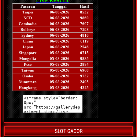
SLOT GACOR