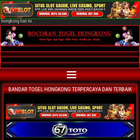
Bocoran Togel Hongkong AKURAT
Bocoran angka jitu togel hongkong paling akurat | prediksi situs agen
bandar togel hongkong terpercaya | nomor main hongkong | data keluaran
hongkong hari ini
BANDAR TOGEL HONGKONG TERPERCAYA DAN TERBAIK