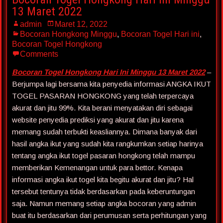
13 Maret 2022
admin
Maret 12, 2022
Bocoran Hongkong Minggu
,
Bocoran Togel Hari ini
,
Bocoran Togel Hongkong
Comments
Bocoran Togel Hongkong Hari Ini Minggu 13 Maret 2022
–
Berjumpa lagi bersama kita penyedia informasi ANGKA IKUT
TOGEL PASARAN HONGKONG yang telah terpercaya
akurat dan jitu 99%. Kita berani menyatakan diri sebagai
website penyedia prediksi yang akurat dan jitu karena
memang sudah terbukti keasliannya. Dimana banyak dari
hasil angka ikut yang sudah kita rangkumkan setiap harinya
tentang angka ikut togel pasaran hongkong telah mampu
memberikan Kemenangan untuk para bettor. Kenapa
informasi angka ikut togel kita begitu akurat dan jitu? Hal
tersebut tentunya tidak berdasarkan pada keberuntungan
saja. Namun memang setiap angka bocoran yang admin
buat itu berdasarkan dari perumusan serta perhitungan yang