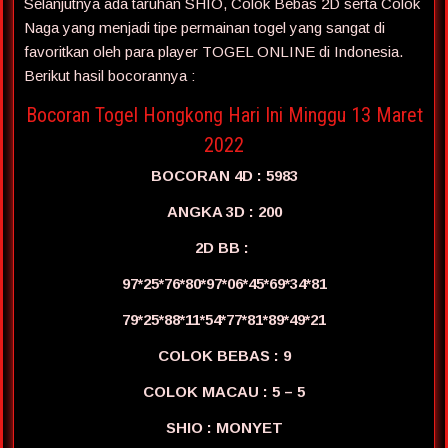
Selanjutnya ada taruhan SHIO, Colok Bebas 2D serta Colok
Naga yang menjadi tipe permainan togel yang sangat di
favoritkan oleh para player TOGEL ONLINE di Indonesia.
Berikut hasil bocorannya :
Bocoran Togel Hongkong Hari Ini Minggu 13 Maret
2022
BOCORAN 4D : 5983
ANGKA 3D : 200
2D BB :
97*25*76*80*97*06*45*69*34*81
79*25*88*11*54*77*81*89*49*21
COLOK BEBAS : 9
COLOK MACAU : 5 – 5
SHIO : MONYET