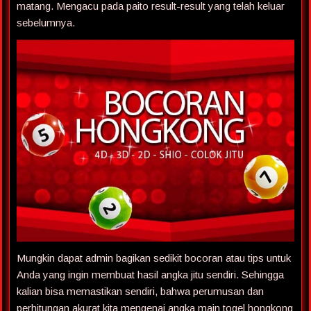
matang. Mengacu pada paito result-result yang telah keluar
sebelumnya.
Mungkin dapat admin bagikan sedikit bocoran atau tips untuk
Anda yang ingin membuat hasil angka jitu sendiri. Sehingga
kalian bisa memastikan sendiri, bahwa perumusan dan
perhitungan akurat kita mengenai angka main togel hongkong