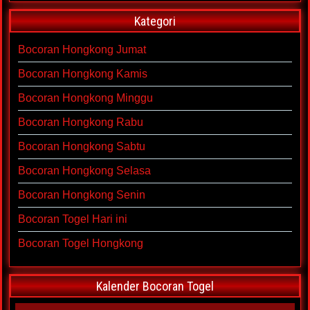
Kategori
Bocoran Hongkong Jumat
Bocoran Hongkong Kamis
Bocoran Hongkong Minggu
Bocoran Hongkong Rabu
Bocoran Hongkong Sabtu
Bocoran Hongkong Selasa
Bocoran Hongkong Senin
Bocoran Togel Hari ini
Bocoran Togel Hongkong
Kalender Bocoran Togel