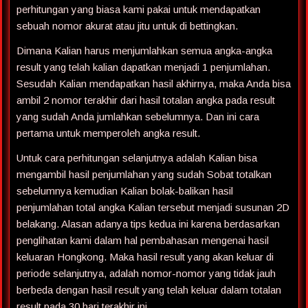
perhitungan yang biasa kami pakai untuk mendapatkan
sebuah nomor akurat atau jitu untuk di bettingkan.
Dimana Kalian harus menjumlahkan semua angka-angka
result yang telah kalian dapatkan menjadi 1 penjumlahan.
Sesudah Kalian mendapatkan hasil akhirnya, maka Anda bisa
ambil 2 nomor terakhir dari hasil totalan angka pada result
yang sudah Anda jumlahkan sebelumnya. Dan ini cara
pertama untuk memperoleh angka result.
Untuk cara perhitungan selanjutnya adalah Kalian bisa
mengambil hasil penjumlahan yang sudah Sobat totalkan
sebelumnya kemudian Kalian bolak-balikan hasil
penjumlahan total angka Kalian tersebut menjadi susunan 2D
belakang. Alasan adanya tips kedua ini karena berdasarkan
penglihatan kami dalam hal pembahasan mengenai hasil
keluaran Hongkong. Maka hasil result yang akan keluar di
periode selanjutnya, adalah nomor-nomor yang tidak jauh
berbeda dengan hasil result yang telah keluar dalam totalan
result pada 30 hari terakhir ini.