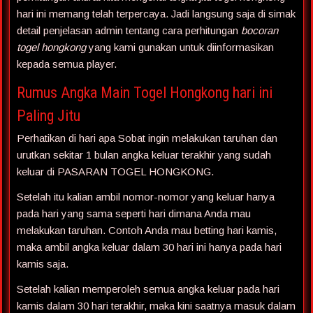
hari ini memang telah terpercaya. Jadi langsung saja di simak
detail penjelasan admin tentang cara perhitungan
bocoran
togel hongkong
yang kami gunakan untuk diinformasikan
kepada semua player.
Rumus Angka Main Togel Hongkong hari ini
Paling Jitu
Perhatikan di hari apa Sobat ingin melakukan taruhan dan
urutkan sekitar 1 bulan angka keluar terakhir yang sudah
keluar di PASARAN TOGEL HONGKONG.
Setelah itu kalian ambil nomor-nomor yang keluar hanya
pada hari yang sama seperti hari dimana Anda mau
melakukan taruhan. Contoh Anda mau betting hari kamis,
maka ambil angka keluar dalam 30 hari ini hanya pada hari
kamis saja.
Setelah kalian memperoleh semua angka keluar pada hari
kamis dalam 30 hari terakhir, maka kini saatnya masuk dalam