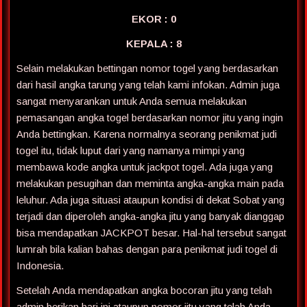
EKOR : 0
KEPALA : 8
Selain melakukan bettingan nomor togel yang berdasarkan
dari hasil angka tarung yang telah kami infokan. Admin juga
sangat menyarankan untuk Anda semua melakukan
pemasangan angka togel berdasarkan nomor jitu yang ingin
Anda bettingkan. Karena normalnya seorang penikmat judi
togel itu, tidak luput dari yang namanya mimpi yang
membawa kode angka untuk jackpot togel. Ada juga yang
melakukan pesugihan dan meminta angka-angka main pada
leluhur. Ada juga situasi ataupun kondisi di dekat Sobat yang
terjadi dan diperoleh angka-angka jitu yang banyak dianggap
bisa mendapatkan JACKPOT besar. Hal-hal tersebut sangat
lumrah bila kalian bahas dengan para penikmat judi togel di
Indonesia.
Setelah Anda mendapatkan angka bocoran jitu yang telah
admin berikan hari ini ataupun nomor jitu yang telah Anda