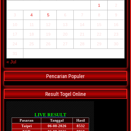
1
2
3
4
5
6
7
8
9
10
11
12
13
14
15
16
17
18
19
20
21
22
23
24
25
26
27
28
29
30
31
« Jul
Pencarian Populer
Result Togel Online