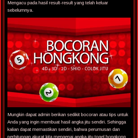
Mengacu pada hasil result-result yang telah keluar
sebelumnya.
Mungkin dapat admin berikan sedikit bocoran atau tips untuk
Anda yang ingin membuat hasil angka jitu sendiri. Sehingga
kalian dapat memastikan sendiri, bahwa perumusan dan
perhitungan akurat kita mengenai angka jitu togel hongkong