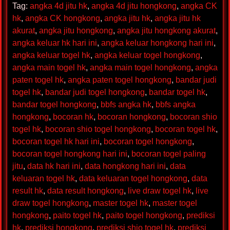
Tag:
angka 4d jitu hk
,
angka 4d jitu hongkong
,
angka CK
hk
,
angka CK hongkong
,
angka jitu hk
,
angka jitu hk
akurat
,
angka jitu hongkong
,
angka jitu hongkong akurat
,
angka keluar hk hari ini
,
angka keluar hongkong hari ini
,
angka keluar togel hk
,
angka keluar togel hongkong
,
angka main togel hk
,
angka main togel hongkong
,
angka
paten togel hk
,
angka paten togel hongkong
,
bandar judi
togel hk
,
bandar judi togel hongkong
,
bandar togel hk
,
bandar togel hongkong
,
bbfs angka hk
,
bbfs angka
hongkong
,
bocoran hk
,
bocoran hongkong
,
bocoran shio
togel hk
,
bocoran shio togel hongkong
,
bocoran togel hk
,
bocoran togel hk hari ini
,
bocoran togel hongkong
,
bocoran togel hongkong hari ini
,
bocoran togel paling
jitu
,
data hk hari ini
,
data hongkong hari ini
,
data
keluaran togel hk
,
data keluaran togel hongkong
,
data
result hk
,
data result hongkong
,
live draw togel hk
,
live
draw togel hongkong
,
master togel hk
,
master togel
hongkong
,
paito togel hk
,
paito togel hongkong
,
prediksi
hk
,
prediksi hongkong
,
prediksi shio togel hk
,
prediksi