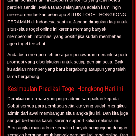
peroleh sendiri. Maka tahap selanjutnya adalah kami ingin
merekomendasikan beberapa SITUS TOGEL HONGKONG
TERAMAN di Indonesia saat ini. Jangan diragukan lagi untuk
situs-situs togel online ini karena memang banyak
memperoleh informasi yang positif jika sudah membahas
agen togel tersebut.
Anda bisa memperoleh beragam penawaran menarik seperti
promosi yang diberlakukan untuk setiap pemain setia. Baik
itu adalah member yang baru bergabung ataupun yang telah
lama bergabung.
Kesimpulan Prediksi Togel Hongkong Hari ini
Demikian informasi yang ingin admin sampaikan kepada
Sobat semua para pembaca setia kita yang sudah mengikuti
admin dari awal membangun situs angka jitu ini. Dan kita juga
sangat berterima kasih, karena support kalian selama ini.
Blog angka main admin semakin banyak pengunjung dengan
semakin berguna untuk banyak peminat judi togel online. Dan