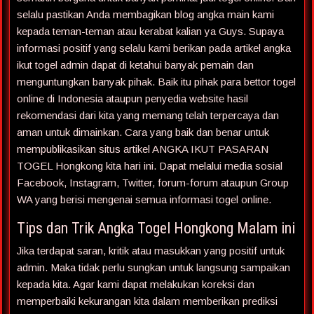
selalu pastikan Anda membagikan blog angka main kami
kepada teman-teman atau kerabat kalian ya Guys. Supaya
informasi positif yang selalu kami berikan pada artikel angka
ikut togel admin dapat di ketahui banyak pemain dan
menguntungkan banyak pihak. Baik itu pihak para bettor togel
online di Indonesia ataupun penyedia website hasil
rekomendasi dari kita yang memang telah terpercaya dan
aman untuk dimainkan. Cara yang baik dan benar untuk
mempublikasikan situs artikel ANGKA IKUT PASARAN
TOGEL Hongkong kita hari ini. Dapat melalui media sosial
Facebook, Instagram, Twitter, forum-forum ataupun Group
WA yang berisi mengenai semua informasi togel online.
Tips dan Trik Angka Togel Hongkong Malam ini
Jika terdapat saran, kritik atau masukkan yang positif untuk
admin. Maka tidak perlu sungkan untuk langsung sampaikan
kepada kita. Agar kami dapat melakukan koreksi dan
memperbaiki kekurangan kita dalam memberikan prediksi