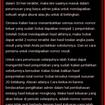
dalam 30 hari terakhir, maka kini saatnya masuk dalam
perumusan yang biasa admin pakai untuk mendapatkan
sebuah angka akurat atau jitu untuk di bettingkan.
Dimana Kalian harus menambahkan semua nomor-nomor
keluar yang sudah Sobat dapatkan menjadi 1 penjumlahan.
Setelah Sobat mendapatkan hasil akhirnya, maka Sobat
dapat ambil 2 nomor terakhir dari hasil totalan angka pada
result yang telah Anda jumlahkan sebelumnya. Dan ini cara
pertama untuk mendapatkan nomor result.
Untuk cara perumusan selanjutnya ialah Kalian dapat
mengambil hasil penjumlahan yang sudah Kalian jumlahkan
sebelumnya kemudian Kalian bolak-balikan hasil
penjumlahan total nomor Sobat tersebut menjadi susunan
2D belakang. Alasan adanya Cara kedua ini karena
berdasarkan penglihatan admin dalam hal pembahasan
tentang hasil keluaran Hongkong. Maka hasil keluaran yang
akan keluar di periode selanjutnya, adalah nomor-nomor
yang tidak jauh berbeda dengan hasil Keluaran yang telah