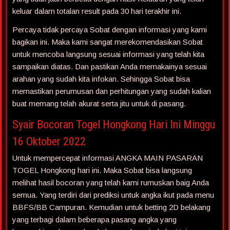
keluar dalam totalan result pada 30 hari terakhir ini.
Percaya tidak percaya Sobat dengan informasi yang kami
bagikan ini. Maka kami sangat merekomendasikan Sobat
untuk mencoba langsung sesuai informasi yang telah kita
sampaikan diatas. Dan pastikan Anda memakainya sesuai
arahan yang sudah kita infokan. Sehingga Sobat bisa
memastikan perumusan dan perhitungan yang sudah kalian
buat memang telah akurat serta jitu untuk di pasang.
Syair Bocoran Togel Hongkong Hari Ini Minggu
16 Oktober 2022
Untuk mempercepat informasi ANGKA MAIN PASARAN
TOGEL Hongkong hari ini. Maka Sobat bisa langsung
melihat hasil bocoran yang telah kami rumuskan baig Anda
semua. Yang terdiri dari prediksi untuk angka ikut pada menu
BBFS/BB Campuran. Kemudian untuk betting 2D belakang
yang terbagi dalam beberapa pasang angka yang