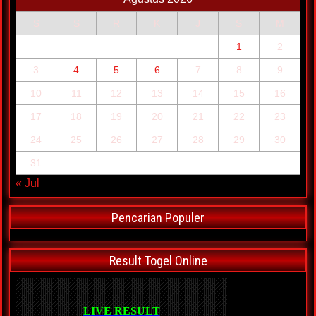
S
S
R
K
J
S
M
1
2
3
4
5
6
7
8
9
10
11
12
13
14
15
16
17
18
19
20
21
22
23
24
25
26
27
28
29
30
31
« Jul
Pencarian Populer
Result Togel Online