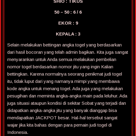
SHIO : TIKUS
50 – 50 : 6 / 6
EKOR : 9
KEPALA : 3
Selain melakukan bettingan angka togel yang berdasarkan
dari hasil bocoran yang telah admin bagikan. Kita juga sangat
menyarankan untuk Anda semua melakukan pembelian
nomor togel berdasarkan nomor jitu yang ingin Kalian
bettingkan. Karena normalnya seorang penikmat judi togel
itu, tidak luput dari yang namanya mimpi yang membawa
kode angka untuk menang togel. Ada juga yang melakukan
pesugihan dan meminta angka-angka main pada leluhur. Ada
juga situasi ataupun kondisi di sekitar Sobat yang terjadi dan
didapatkan angka-angka jitu yang banyak dianggap bisa
mendapatkan JACKPOT besar. Hal-hal tersebut sangat
wajar jika kita bahas dengan para pemain judi togel di
Indonesia.