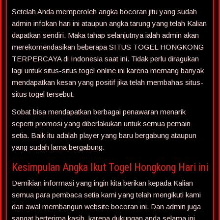
Setelah Anda memperoleh angka bocoran jitu yang sudah
admin infokan hari ini ataupun angka tarung yang telah Kalian
dapatkan sendiri. Maka tahap selanjutnya ialah admin akan
merekomendasikan beberapa SITUS TOGEL HONGKONG
TERPERCAYA di Indonesia saat ini. Tidak perlu diragukan
lagi untuk situs-situs togel online ini karena memang banyak
mendapatkan kesan yang positif jika telah membahas situs-
situs togel tersebut.
Sobat bisa mendapatkan berbagai penawaran menarik
seperti promosi yang diberlakukan untuk semua pemain
setia. Baik itu adalah player yang baru bergabung ataupun
yang sudah lama bergabung.
Kesimpulan Angka Ikut Togel Hongkong Hari ini
Demikian informasi yang ingin kita berikan kepada Kalian
semua para pembaca setia kami yang telah mengikuti kami
dari awal membangun website bocoran ini. Dan admin juga
sangat berterima kasih, karena dukungan anda selama ini.