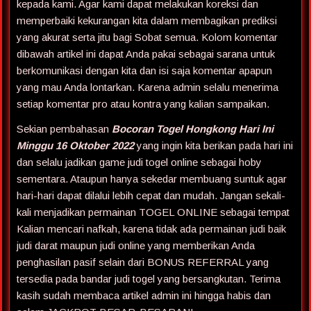
kepada kami. Agar kami dapat melakukan koreksi dan
memperbaiki kekurangan kita dalam membagikan prediksi
yang akurat serta jitu bagi Sobat semua. Kolom komentar
dibawah artikel ini dapat Anda pakai sebagai sarana untuk
berkomunikasi dengan kita dan isi saja komentar apapun
yang mau Anda lontarkan. Karena admin selalu menerima
setiap komentar pro atau kontra yang kalian sampaikan.
Sekian pembahasan
Bocoran Togel Hongkong Hari Ini
Minggu 16 Oktober 2022
yang ingin kita berikan pada hari ini
dan selalu jadikan game judi togel online sebagai hoby
sementara. Ataupun hanya sekedar membuang suntuk agar
hari-hari dapat dilalui lebih cepat dan mudah. Jangan sekali-
kali menjadikan permainan TOGEL ONLINE sebagai tempat
Kalian mencari nafkah, karena tidak ada permainan judi baik
judi darat maupun judi online yang memberikan Anda
penghasilan pasif selain dari BONUS REFERRAL yang
tersedia pada bandar judi togel yang bersangkutan. Terima
kasih sudah membaca artikel admin ini hingga habis dan