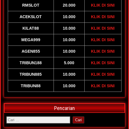
RMSLOT
20.000
KLIK DI SINI
ACEKSLOT
10.000
KLIK DI SINI
KILAT88
10.000
KLIK DI SINI
MEGA999
10.000
KLIK DI SINI
AGEN855
10.000
KLIK DI SINI
TRIBUN188
5.000
KLIK DI SINI
TRIBUN885
10.000
KLIK DI SINI
TRIBUN88
10.000
KLIK DI SINI
Pencarian