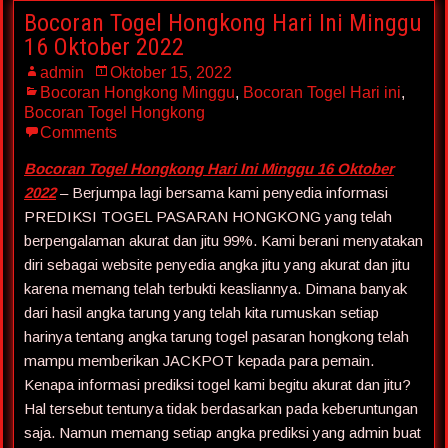
Bocoran Togel Hongkong Hari Ini Minggu
16 Oktober 2022
admin
Oktober 15, 2022
Bocoran Hongkong Minggu
,
Bocoran Togel Hari ini
,
Bocoran Togel Hongkong
Comments
Bocoran Togel Hongkong Hari Ini Minggu 16 Oktober
2022
– Berjumpa lagi bersama kami penyedia informasi
PREDIKSI TOGEL PASARAN HONGKONG yang telah
berpengalaman akurat dan jitu 99%. Kami berani menyatakan
diri sebagai website penyedia angka jitu yang akurat dan jitu
karena memang telah terbukti keasliannya. Dimana banyak
dari hasil angka tarung yang telah kita rumuskan setiap
harinya tentang angka tarung togel pasaran hongkong telah
mampu memberikan JACKPOT kepada para pemain.
Kenapa informasi prediksi togel kami begitu akurat dan jitu?
Hal tersebut tentunya tidak berdasarkan pada keberuntungan
saja. Namun memang setiap angka prediksi yang admin buat