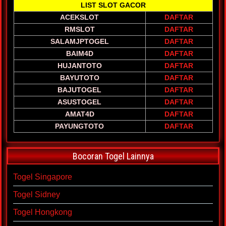
LIST SLOT GACOR
ACEKSLOT
DAFTAR
RMSLOT
DAFTAR
SALAMJPTOGEL
DAFTAR
BAIM4D
DAFTAR
HUJANTOTO
DAFTAR
BAYUTOTO
DAFTAR
BAJUTOGEL
DAFTAR
ASUSTOGEL
DAFTAR
AMAT4D
DAFTAR
PAYUNGTOTO
DAFTAR
Bocoran Togel Lainnya
Togel Singapore
Togel Sidney
Togel Hongkong