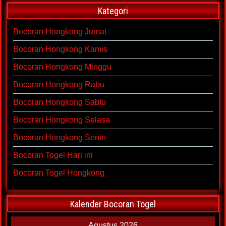
Kategori
Bocoran Hongkong Jumat
Bocoran Hongkong Kamis
Bocoran Hongkong Minggu
Bocoran Hongkong Rabu
Bocoran Hongkong Sabtu
Bocoran Hongkong Selasa
Bocoran Hongkong Senin
Bocoran Togel Hari ini
Bocoran Togel Hongkong
Kalender Bocoran Togel
Agustus 2026