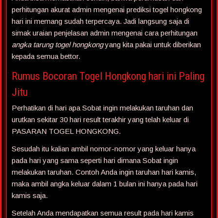
perhitungan akurat admin mengenai prediksi togel hongkong
hari ini memang sudah terpercaya. Jadi langsung saja di
simak uraian penjelasan admin mengenai cara perhitungan
angka tarung togel hongkong
yang kita pakai untuk diberikan
kepada semua bettor.
Rumus Bocoran Togel Hongkong hari ini Paling
Jitu
Perhatikan di hari apa Sobat ingin melakukan taruhan dan
urutkan sekitar 30 hari result terakhir yang telah keluar di
PASARAN TOGEL HONGKONG.
Sesudah itu kalian ambil nomor-nomor yang keluar hanya
pada hari yang sama seperti hari dimana Sobat ingin
melakukan taruhan. Contoh Anda ingin taruhan hari kamis,
maka ambil angka keluar dalam 1 bulan ini hanya pada hari
kamis saja.
Setelah Anda mendapatkan semua result pada hari kamis