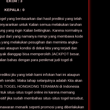
EKOR : 3
KEPALA : 0
gel yang berdasarkan dari hasil prediksi yang telah
menyarankan untuk Kalian semua melakukan taruhan
ng yang ingin Kalian bettingkan. Karena normalnya
ak luput dari yang namanya mimpi yang membawa kode
ga yang melakukan pesugihan dan meminta angka-
uasi ataupun kondisi di dekat kita yang terjadi dan
banyak dianggap bisa memperoleh JACKPOT besar.
alian bahas dengan para penikmat judi togel di
iksi jitu yang telah kami infokan hari ini ataupun
h sendiri. Maka tahap selanjutnya adalah Kita akan
TUS TOGEL HONGKONG TERAMAN di Indonesia
 untuk situs-situs togel online ini karena memang
if jika sudah membahas situs-situs togel tersebut.
awaran menarik seperti promosi yang diberlakukan