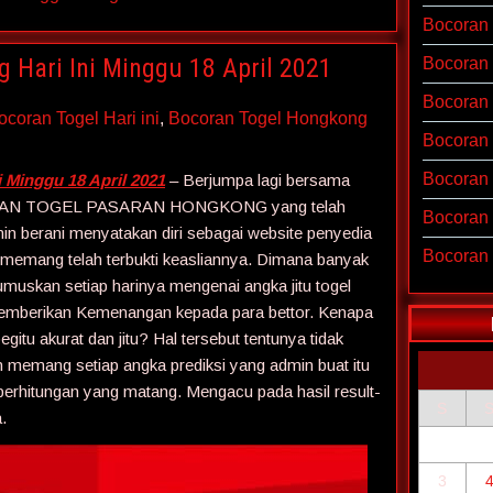
Bocoran
 Hari Ini Minggu 18 April 2021
Bocoran
Bocoran
ocoran Togel Hari ini
,
Bocoran Togel Hongkong
Bocoran
Bocoran
 Minggu 18 April 2021
– Berjumpa lagi bersama
ORAN TOGEL PASARAN HONGKONG yang telah
Bocoran 
min berani menyatakan diri sebagai website penyedia
Bocoran
na memang telah terbukti keasliannya. Dimana banyak
 rumuskan setiap harinya mengenai angka jitu togel
memberikan Kemenangan kepada para bettor. Kenapa
gitu akurat dan jitu? Hal tersebut tentunya tidak
 memang setiap angka prediksi yang admin buat itu
perhitungan yang matang. Mengacu pada hasil result-
S
.
3