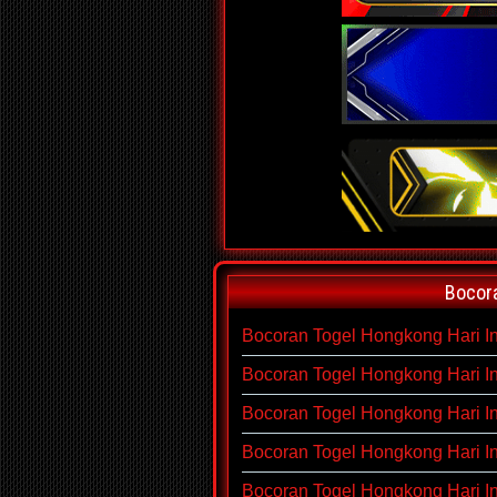
Bocora
Bocoran Togel Hongkong Hari In
Bocoran Togel Hongkong Hari In
Bocoran Togel Hongkong Hari I
Bocoran Togel Hongkong Hari I
Bocoran Togel Hongkong Hari I