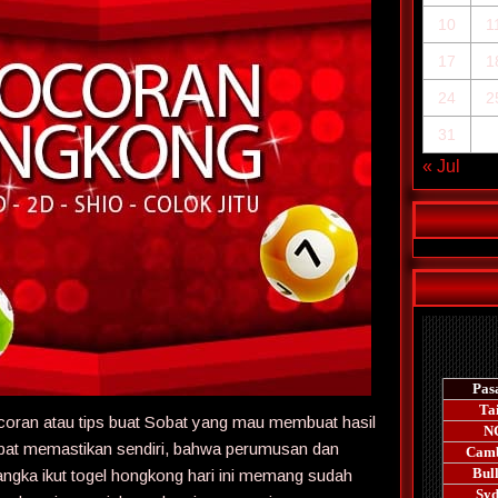
10
1
17
1
24
2
31
« Jul
bocoran atau tips buat Sobat yang mau membuat hasil
dapat memastikan sendiri, bahwa perumusan dan
angka ikut togel hongkong hari ini memang sudah