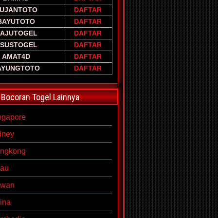
UJANTOTO
DAFTAR
BAYUTOTO
DAFTAR
AJUTOGEL
DAFTAR
SUSTOGEL
DAFTAR
AMAT4D
DAFTAR
AYUNGTOTO
DAFTAR
Bocoran Togel Lainnya
ngapore
dney
ongkong
cau
iwan
ina