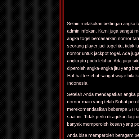
Selain melakukan bettingan angka to
admin infokan. Kami juga sangat 
angka togel berdasarkan nomor taru
seorang player judi togel itu, tid
nomor untuk jackpot togel. Ada ju
angka jitu pada leluhur. Ada juga sit
diperoleh angka-angka jitu yang 
Hal-hal tersebut sangat wajar bila k
Indonesia.
Setelah Anda mendapatkan angka pred
nomor main yang telah Sobat perole
merekomendasikan beberapa SI
saat ini. Tidak perlu diragukan lagi
banyak memperoleh kesan yang posit
Anda bisa memperoleh beragam pen