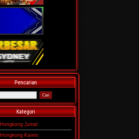
Pencarian
Kategori
 Hongkong Jumat
 Hongkong Kamis