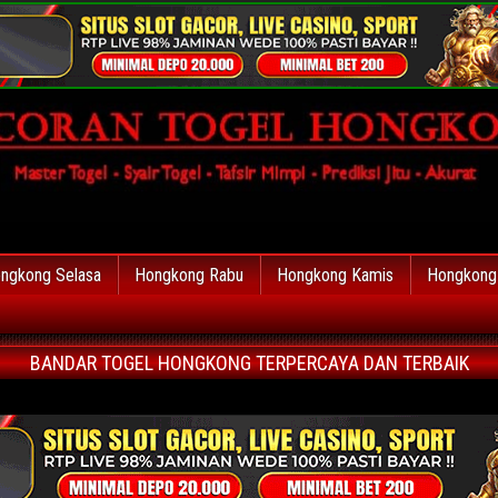
AT
kurat | prediksi situs agen bandar togel hongkong terpercaya | nomor main hon
ngkong Selasa
Hongkong Rabu
Hongkong Kamis
Hongkong
BANDAR TOGEL HONGKONG TERPERCAYA DAN TERBAIK