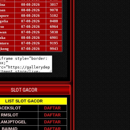
SLOT GACOR
LIST SLOT GACOR
ACEKSLOT
DAFTAR
RMSLOT
DAFTAR
LAMJPTOGEL
DAFTAR
BAIM4D
DAFTAR