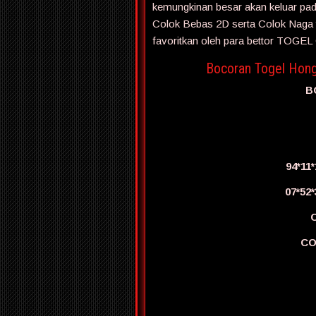
kemungkinan besar akan keluar pada
Colok Bebas 2D serta Colok Naga y
favoritkan oleh para bettor TOGEL 
Bocoran Togel Hong
B
94*11*
07*52*
CO