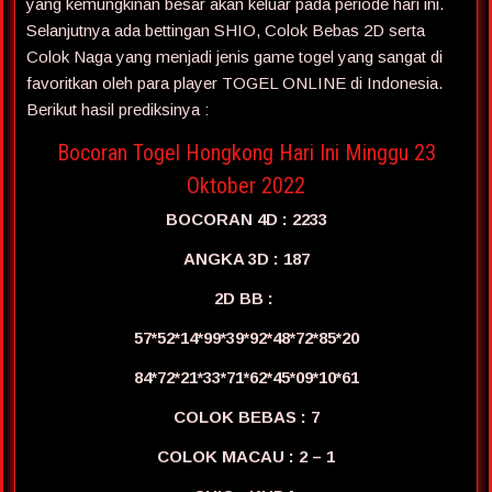
yang kemungkinan besar akan keluar pada periode hari ini.
Selanjutnya ada bettingan SHIO, Colok Bebas 2D serta
Colok Naga yang menjadi jenis game togel yang sangat di
favoritkan oleh para player TOGEL ONLINE di Indonesia.
Berikut hasil prediksinya :
Bocoran Togel Hongkong Hari Ini Minggu 23
Oktober 2022
BOCORAN 4D : 2233
ANGKA 3D : 187
2D BB :
57*52*14*99*39*92*48*72*85*20
84*72*21*33*71*62*45*09*10*61
COLOK BEBAS : 7
COLOK MACAU : 2 – 1