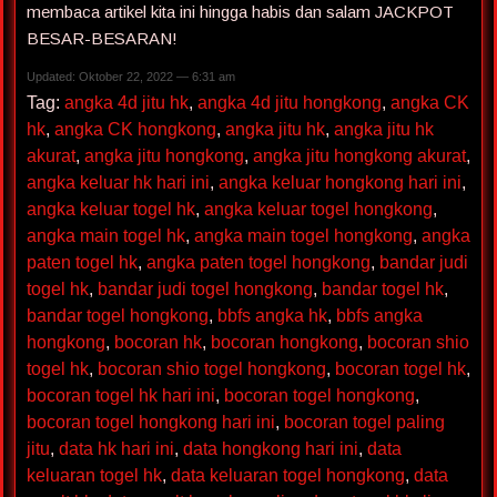
membaca artikel kita ini hingga habis dan salam JACKPOT
BESAR-BESARAN!
Updated: Oktober 22, 2022 — 6:31 am
Tag:
angka 4d jitu hk
,
angka 4d jitu hongkong
,
angka CK
hk
,
angka CK hongkong
,
angka jitu hk
,
angka jitu hk
akurat
,
angka jitu hongkong
,
angka jitu hongkong akurat
,
angka keluar hk hari ini
,
angka keluar hongkong hari ini
,
angka keluar togel hk
,
angka keluar togel hongkong
,
angka main togel hk
,
angka main togel hongkong
,
angka
paten togel hk
,
angka paten togel hongkong
,
bandar judi
togel hk
,
bandar judi togel hongkong
,
bandar togel hk
,
bandar togel hongkong
,
bbfs angka hk
,
bbfs angka
hongkong
,
bocoran hk
,
bocoran hongkong
,
bocoran shio
togel hk
,
bocoran shio togel hongkong
,
bocoran togel hk
,
bocoran togel hk hari ini
,
bocoran togel hongkong
,
bocoran togel hongkong hari ini
,
bocoran togel paling
jitu
,
data hk hari ini
,
data hongkong hari ini
,
data
keluaran togel hk
,
data keluaran togel hongkong
,
data