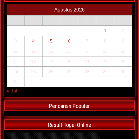
Agustus 2026
S
S
R
K
J
S
M
1
2
3
4
5
6
7
8
9
10
11
12
13
14
15
16
17
18
19
20
21
22
23
24
25
26
27
28
29
30
31
« Jul
Pencarian Populer
Result Togel Online