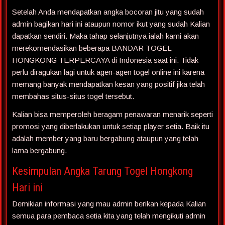
Setelah Anda mendapatkan angka bocoran jitu yang sudah
admin bagikan hari ini ataupun nomor ikut yang sudah Kalian
dapatkan sendiri. Maka tahap selanjutnya ialah kami akan
merekomendasikan beberapa BANDAR TOGEL
HONGKONG TERPERCAYA di Indonesia saat ini. Tidak
perlu diragukan lagi untuk agen-agen togel online ini karena
memang banyak mendapatkan kesan yang positif jika telah
membahas situs-situs togel tersebut.
Kalian bisa memperoleh beragam penawaran menarik seperti
promosi yang diberlakukan untuk setiap player setia. Baik itu
adalah member yang baru bergabung ataupun yang telah
lama bergabung.
Kesimpulan Angka Tarung Togel Hongkong
Hari ini
Demikian informasi yang mau admin berikan kepada Kalian
semua para pembaca setia kita yang telah mengikuti admin