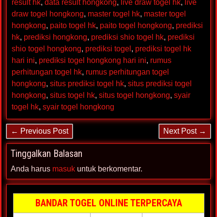
result hk
,
data result hongkong
,
live draw togel hk
,
live
draw togel hongkong
,
master togel hk
,
master togel
hongkong
,
paito togel hk
,
paito togel hongkong
,
prediksi
hk
,
prediksi hongkong
,
prediksi shio togel hk
,
prediksi
shio togel hongkong
,
prediksi togel
,
prediksi togel hk
hari ini
,
prediksi togel hongkong hari ini
,
rumus
perhitungan togel hk
,
rumus perhitungan togel
hongkong
,
situs prediksi togel hk
,
situs prediksi togel
hongkong
,
situs togel hk
,
situs togel hongkong
,
syair
togel hk
,
syair togel hongkong
← Previous Post
Next Post →
Tinggalkan Balasan
Anda harus
masuk
untuk berkomentar.
BANDAR TOGEL ONLINE TERPERCAYA