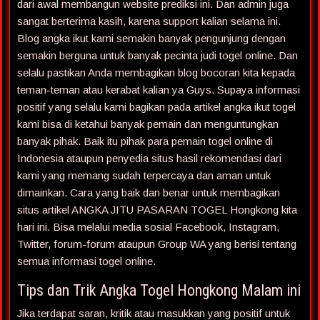
dari awal membangun website prediksi ini. Dan admin juga
sangat berterima kasih, karena support kalian selama ini.
Blog angka ikut kami semakin banyak pengunjung dengan
semakin berguna untuk banyak pecinta judi togel online. Dan
selalu pastikan Anda membagikan blog bocoran kita kepada
teman-teman atau kerabat kalian ya Guys. Supaya informasi
positif yang selalu kami bagikan pada artikel angka ikut togel
kami bisa di ketahui banyak pemain dan menguntungkan
banyak pihak. Baik itu pihak para pemain togel online di
Indonesia ataupun penyedia situs hasil rekomendasi dari
kami yang memang sudah terpercaya dan aman untuk
dimainkan. Cara yang baik dan benar untuk membagikan
situs artikel ANGKA JITU PASARAN TOGEL Hongkong kita
hari ini. Bisa melalui media sosial Facebook, Instagram,
Twitter, forum-forum ataupun Group WA yang berisi tentang
semua informasi togel online.
Tips dan Trik Angka Togel Hongkong Malam ini
Jika terdapat saran, kritik atau masukkan yang positif untuk