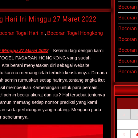
Bocoran
 Hari Ini Minggu 27 Maret 2022
Bocoran
Bocoran
ocoran Togel Hari ini
,
Bocoran Togel Hongkong
Bocoran
Bocoran
 Minggu 27 Maret 2022
– Ketemu lagi dengan kami
IN TOGEL PASARAN HONGKONG yang sudah
Bocoran 
 Kita berani menyatakan diri sebagai website
Bocoran
jitu karena memang telah terbukti keasliannya. Dimana
dah admin rumuskan setiap harinya tentang angka ikut
hasil memberikan Kemenangan untuk para pemain.
 admin begitu akurat dan jitu? Hal tersebut tentunya
 Namun memang setiap nomor prediksi yang kami
usan serta perhitungan yang matang. Mengacu pada
S
uar sebelumnya.
3