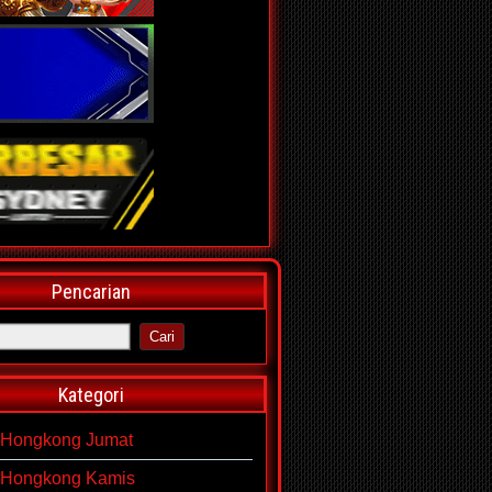
Pencarian
Kategori
 Hongkong Jumat
 Hongkong Kamis