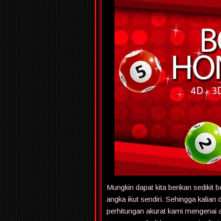
Mungkin dapat kita berikan sedikit
angka ikut sendiri. Sehingga kalia
perhitungan akurat kami mengenai 