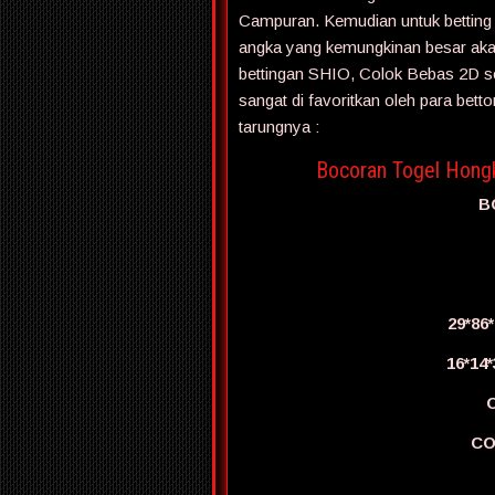
Campuran. Kemudian untuk betting
angka yang kemungkinan besar akan 
bettingan SHIO, Colok Bebas 2D se
sangat di favoritkan oleh para bet
tarungnya :
Bocoran Togel Hongk
B
29*86*
16*14*
CO