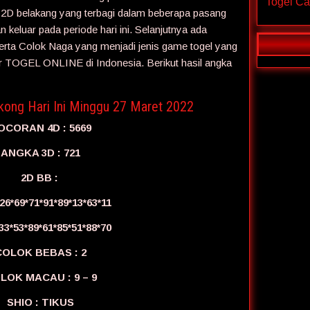
Togel C
 2D belakang yang terbagi dalam beberapa pasang
keluar pada periode hari ini. Selanjutnya ada
rta Colok Naga yang menjadi jenis game togel yang
tor TOGEL ONLINE di Indonesia. Berikut hasil angka
ong Hari Ini Minggu 27 Maret 2022
OCORAN 4D : 5669
ANGKA 3D : 721
2D BB :
26*69*71*91*89*13*63*11
33*53*89*61*85*51*88*70
COLOK BEBAS : 2
LOK MACAU : 9 – 9
SHIO : TIKUS