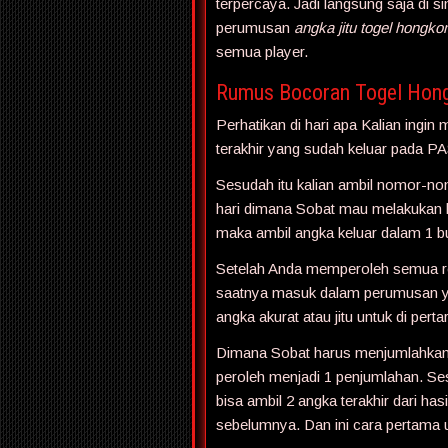
terpercaya. Jadi langsung saja di 
perumusan
angka jitu togel hongko
semua player.
Rumus Bocoran Togel Hongk
Perhatikan di hari apa Kalian ingin 
terakhir yang sudah keluar pa
Sesudah itu kalian ambil nomor-no
hari dimana Sobat mau melakukan b
maka ambil angka keluar dalam 1 bu
Setelah Anda memperoleh semua resu
saatnya masuk dalam perumusan y
angka akurat atau jitu untuk di pert
Dimana Sobat harus menjumlahkan
peroleh menjadi 1 penjumlahan. Se
bisa ambil 2 angka terakhir dari has
sebelumnya. Dan ini cara pertama 