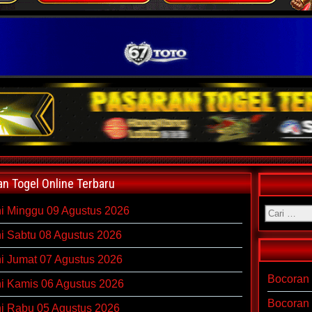
n Togel Online Terbaru
ni Minggu 09 Agustus 2026
i Sabtu 08 Agustus 2026
i Jumat 07 Agustus 2026
Bocoran
ni Kamis 06 Agustus 2026
Bocoran
ni Rabu 05 Agustus 2026