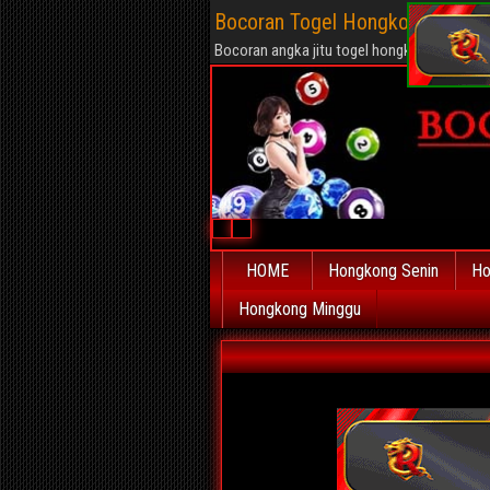
Bocoran Togel Hongkong AKUR
Bocoran angka jitu togel hongkong paling a
HOME
Hongkong Senin
Ho
Hongkong Minggu