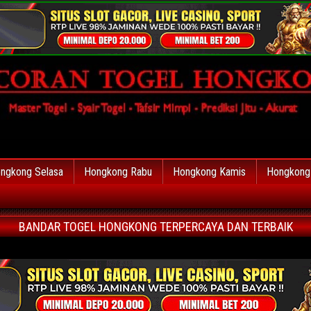
AT
kurat | prediksi situs agen bandar togel hongkong terpercaya | nomor main hon
ngkong Selasa
Hongkong Rabu
Hongkong Kamis
Hongkong
BANDAR TOGEL HONGKONG TERPERCAYA DAN TERBAIK