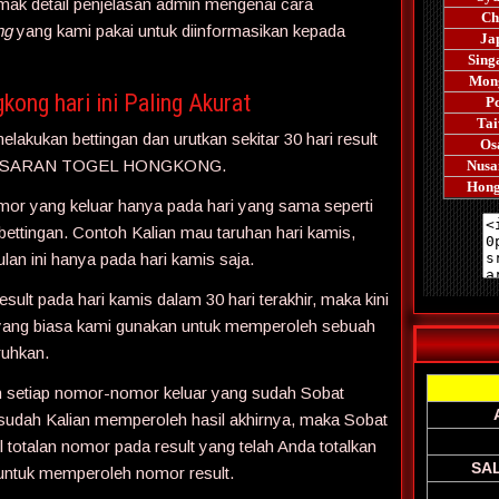
simak detail penjelasan admin mengenai cara
ng
yang kami pakai untuk diinformasikan kepada
ong hari ini Paling Akurat
melakukan bettingan dan urutkan sekitar 30 hari result
da PASARAN TOGEL HONGKONG.
mor yang keluar hanya pada hari yang sama seperti
ettingan. Contoh Kalian mau taruhan hari kamis,
lan ini hanya pada hari kamis saja.
lt pada hari kamis dalam 30 hari terakhir, maka kini
ang biasa kami gunakan untuk memperoleh sebuah
aruhkan.
 setiap nomor-nomor keluar yang sudah Sobat
sudah Kalian memperoleh hasil akhirnya, maka Sobat
il totalan nomor pada result yang telah Anda totalkan
SA
untuk memperoleh nomor result.