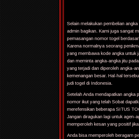
Selain melakukan pembelian angka t
admin bagikan. Kami juga sangat 
pemasangan nomor togel berdasark
Karena normalnya seorang penikmat 
yang membawa kode angka untuk ja
dan meminta angka-angka jitu pada le
yang terjadi dan diperoleh angka-a
kemenangan besar. Hal-hal tersebut
judi togel di Indonesia.
Setelah Anda mendapatkan angka pred
nomor ikut yang telah Sobat dapatk
merefensikan beberapa SITUS T
Jangan diragukan lagi untuk agen-a
memperoleh kesan yang positif jika
Anda bisa memperoleh beragam pen