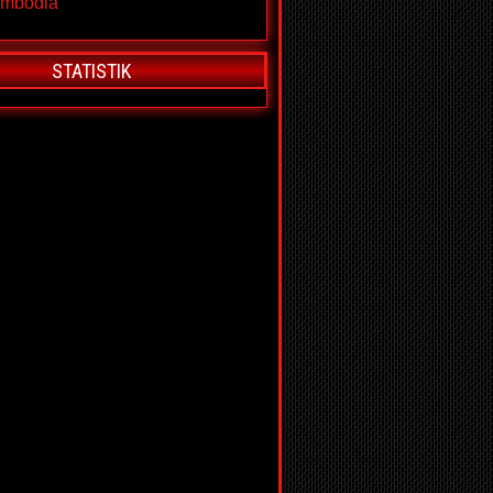
ambodia
STATISTIK