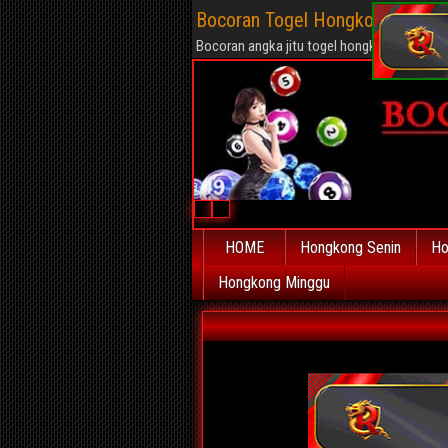
Bocoran Togel Hongkong AKUR
Bocoran angka jitu togel hongkong paling a
HOME
Hongkong Senin
Ho
Hongkong Minggu