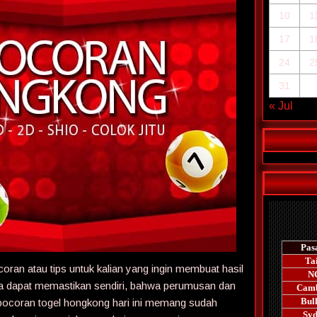
10
1
17
1
24
2
31
« Jul
ocoran atau tips untuk kalian yang ingin membuat hasil
da dapat memastikan sendiri, bahwa perumusan dan
bocoran togel hongkong hari ini memang sudah