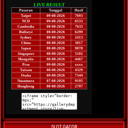
SLOT GACOR