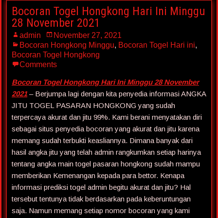
Bocoran Togel Hongkong Hari Ini Minggu
28 November 2021
admin
November 27, 2021
Bocoran Hongkong Minggu
,
Bocoran Togel Hari ini
,
Bocoran Togel Hongkong
Comments
Bocoran Togel Hongkong Hari Ini Minggu 28 November
2021
– Berjumpa lagi dengan kita penyedia informasi ANGKA
JITU TOGEL PASARAN HONGKONG yang sudah
terpercaya akurat dan jitu 99%. Kami berani menyatakan diri
sebagai situs penyedia bocoran yang akurat dan jitu karena
memang sudah terbukti keasliannya. Dimana banyak dari
hasil angka jitu yang telah admin rangkumkan setiap harinya
tentang angka main togel pasaran hongkong sudah mampu
memberikan Kemenangan kepada para bettor. Kenapa
informasi prediksi togel admin begitu akurat dan jitu? Hal
tersebut tentunya tidak berdasarkan pada keberuntungan
saja. Namun memang setiap nomor bocoran yang kami