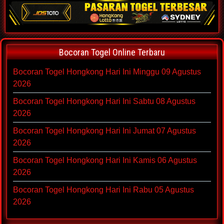
Bocoran Togel Online Terbaru
Bocoran Togel Hongkong Hari Ini Minggu 09 Agustus
2026
Bocoran Togel Hongkong Hari Ini Sabtu 08 Agustus
2026
Bocoran Togel Hongkong Hari Ini Jumat 07 Agustus
2026
Bocoran Togel Hongkong Hari Ini Kamis 06 Agustus
2026
Bocoran Togel Hongkong Hari Ini Rabu 05 Agustus
2026