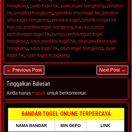
hongkong
,
paito togel hk
,
paito togel hongkong
,
prediksi
hk
,
prediksi hongkong
,
prediksi shio togel hk
,
prediksi
shio togel hongkong
,
prediksi togel
,
prediksi togel hk
hari ini
,
prediksi togel hongkong hari ini
,
rumus
perhitungan togel hk
,
rumus perhitungan togel
hongkong
,
situs prediksi togel hk
,
situs prediksi togel
hongkong
,
situs togel hk
,
situs togel hongkong
,
syair
togel hk
,
syair togel hongkong
← Previous Post
Next Post →
Tinggalkan Balasan
Anda harus
masuk
untuk berkomentar.
BANDAR TOGEL ONLINE TERPERCAYA
NAMA BANDAR
MIN DEPO
LINK