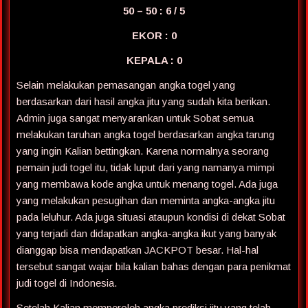
50 – 50 : 6 / 5
EKOR : 0
KEPALA : 0
Selain melakukan pemasangan angka togel yang
berdasarkan dari hasil angka jitu yang sudah kita berikan.
Admin juga sangat menyarankan untuk Sobat semua
melakukan taruhan angka togel berdasarkan angka tarung
yang ingin Kalian bettingkan. Karena normalnya seorang
pemain judi togel itu, tidak luput dari yang namanya mimpi
yang membawa kode angka untuk menang togel. Ada juga
yang melakukan pesugihan dan meminta angka-angka jitu
pada leluhur. Ada juga situasi ataupun kondisi di dekat Sobat
yang terjadi dan didapatkan angka-angka ikut yang banyak
dianggap bisa mendapatkan JACKPOT besar. Hal-hal
tersebut sangat wajar bila kalian bahas dengan para penikmat
judi togel di Indonesia.
Setelah Kalian memperoleh angka prediksi jitu yang telah