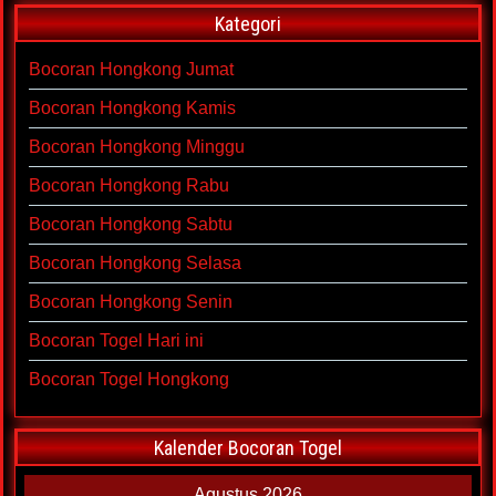
Kategori
Bocoran Hongkong Jumat
Bocoran Hongkong Kamis
Bocoran Hongkong Minggu
Bocoran Hongkong Rabu
Bocoran Hongkong Sabtu
Bocoran Hongkong Selasa
Bocoran Hongkong Senin
Bocoran Togel Hari ini
Bocoran Togel Hongkong
Kalender Bocoran Togel
Agustus 2026