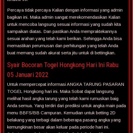
Percaya tidak percaya Kalian dengan informasi yang admin
bagikan ini. Maka admin sangat merekomendasikan Kalian
untuk mencoba langsung sesuai informasi yang sudah kita
sampaikan diatas. Dan pastikan Anda mempraktekannya
sesuai arahan yang telah kami berikan. Sehingga Anda bisa
memastikan perumusan dan perhitungan yang telah Anda
buat memang sudah akurat serta jitu untuk di bettingkan.
Syair Bocoran Togel Hongkong Hari Ini Rabu
05 Januari 2022
Untuk mempercepat informasi ANGKA TARUNG PASARAN
TOGEL Hongkong hari ini. Maka Sobat dapat langsung
melihat hasil angka tarung yang telah kami rumuskan baig
Anda semua. Yang terdiri dari prediksi untuk angka main pada
menu BBFS/BB Campuran. Kemudian untuk betting 2D
belakang yang terbagi dalam beberapa pasang angka yang
kemungkinan besar akan keluar pada periode hari ini.