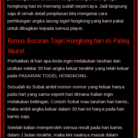
hongkong hari ini memang sudah terpercaya. Jadi langsung
saja di simak detail penjelasan kita mengenai cara
perhitungan
angka tarung togel hongkong
yang kami pakai
untuk dibagikan kepada semua player.
Rumus Bocoran Togel Hongkong hari ini Paling
Akurat
Perhatikan di hari apa Anda ingin melakukan taruhan dan
urutkan sekitar 30 hari angka keluar terakhir yang telah keluar
pada PASARAN TOGEL HONGKONG.
Sesudah itu Sobat ambil nomor-nomor yang keluar hanya
pada hari yang sama seperti hari dimana Kalian ingin
melakukan bettingan. Contoh Sobat mau taruhan hari kamis,
maka ambil angka keluar dalam 30 hari ini hanya pada hari
kamis saja.
Setelah kalian memperoleh semua result pada hari kamis
dalam 1 bulan terakhir, maka kini saatnya masuk dalam