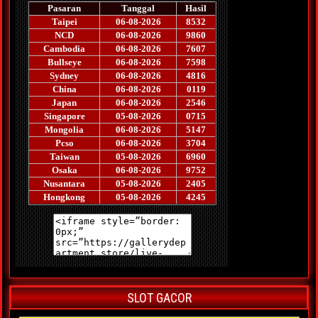
SLOT GACOR