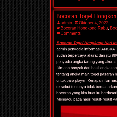
Bocoran Togel Hongkong
admin
Oktober 4, 2022
Bocoran Hongkong Rabu
,
Boc
Comments
Bocoran Togel Hongkong Hari In
admin penyedia informasi AN
sudah terpercaya akurat dan jitu 9
penyedia angka tarung yang akurat 
Dimana banyak dari hasil angka tar
tentang angka main togel pasar
untuk para player. Kenapa informasi
tersebut tentunya tidak berdasark
bocoran yang kita buat itu berdasar
Mengacu pada hasil result-result y