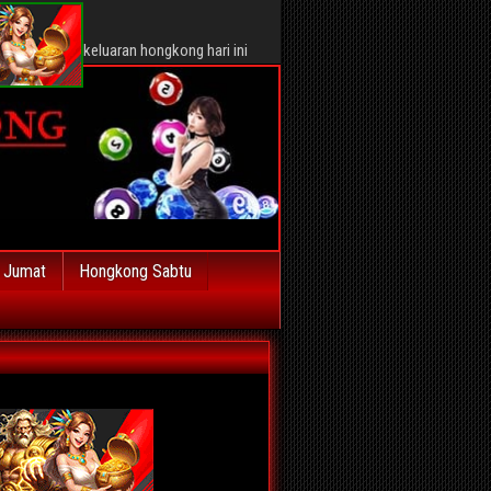
gkong | data keluaran hongkong hari ini
 Jumat
Hongkong Sabtu