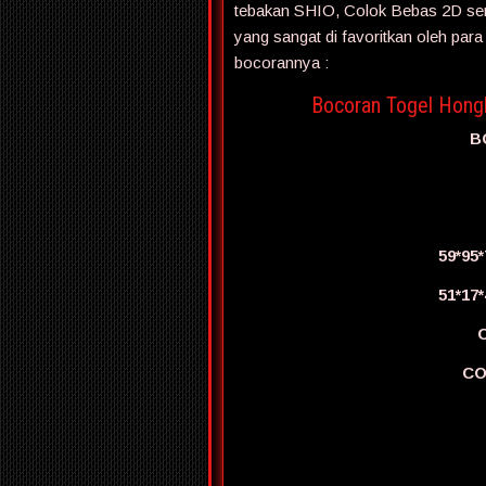
tebakan SHIO, Colok Bebas 2D ser
yang sangat di favoritkan oleh par
bocorannya :
Bocoran Togel Hongk
B
59*95*
51*17*
CO