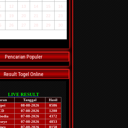
1
12
13
14
15
16
8
19
20
21
22
23
5
26
27
28
29
30
Pencarian Populer
Result Togel Online