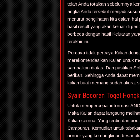
telah Anda totalkan sebelumnya kem
angka Anda tersebut menjadi susuna
menurut penglihatan kita dalam ha
hasil result yang akan keluar di pe
berbeda dengan hasil Keluaran yang 
terakhir ini.
Percaya tidak percaya Kalian dengan
merekomendasikan Kalian untuk me
sampaikan diatas. Dan pastikan So
berikan. Sehingga Anda dapat mem
kalian buat memang sudah akurat sert
Syair Bocoran Togel Hongk
Untuk mempercepat informasi AN
Maka Kalian dapat langsung meliha
Kalian semua. Yang terdiri dari b
Campuran. Kemudian untuk tebakan
nomor yang kemungkinan besar akan 