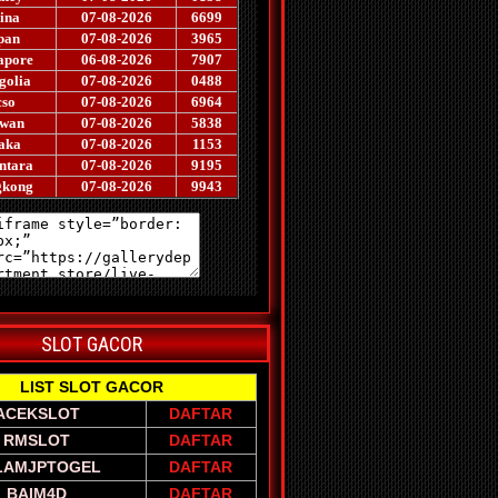
SLOT GACOR
LIST SLOT GACOR
ACEKSLOT
DAFTAR
RMSLOT
DAFTAR
LAMJPTOGEL
DAFTAR
BAIM4D
DAFTAR