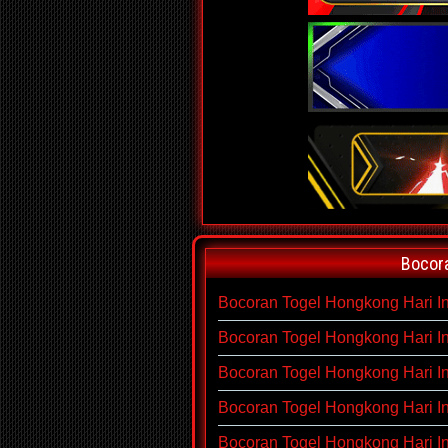
Bocora
Bocoran Togel Hongkong Hari In
Bocoran Togel Hongkong Hari In
Bocoran Togel Hongkong Hari I
Bocoran Togel Hongkong Hari I
Bocoran Togel Hongkong Hari I