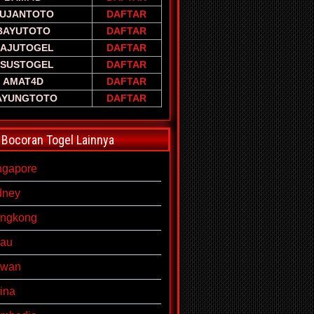
UJANTOTO
DAFTAR
BAYUTOTO
DAFTAR
AJUTOGEL
DAFTAR
SUSTOGEL
DAFTAR
AMAT4D
DAFTAR
AYUNGTOTO
DAFTAR
Bocoran Togel Lainnya
ngapore
dney
ongkong
cau
iwan
ina