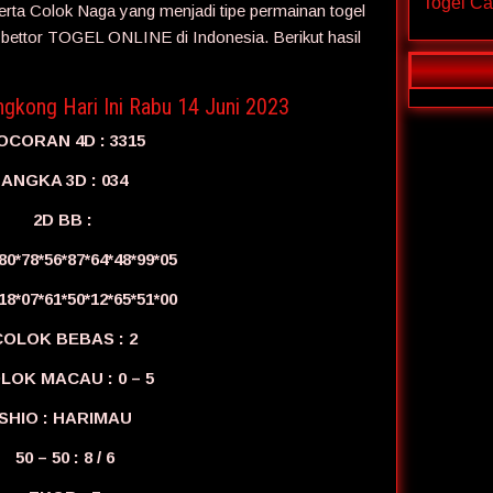
Togel C
rta Colok Naga yang menjadi tipe permainan togel
a bettor TOGEL ONLINE di Indonesia. Berikut hasil
gkong Hari Ini Rabu 14 Juni 2023
OCORAN 4D : 3315
ANGKA 3D : 034
2D BB :
80*78*56*87*64*48*99*05
18*07*61*50*12*65*51*00
COLOK BEBAS : 2
LOK MACAU : 0 – 5
SHIO : HARIMAU
50 – 50 : 8 / 6