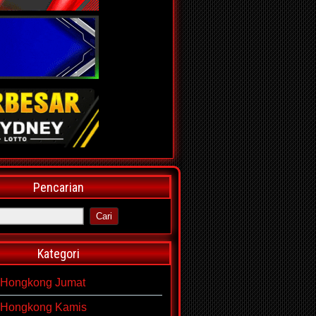
Pencarian
Kategori
 Hongkong Jumat
 Hongkong Kamis