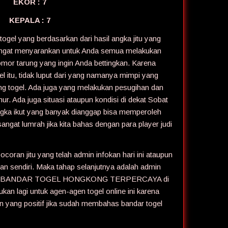
EKOR : 7
KEPALA : 7
ogel yang berdasarkan dari hasil angka jitu yang
sangat menyarankan untuk Anda semua melakukan
mor tarung yang ingin Anda bettingkan. Karena
l itu, tidak luput dari yang namanya mimpi yang
 togel. Ada juga yang melakukan pesugihan dan
ur. Ada juga situasi ataupun kondisi di dekat Sobat
angka ikut yang banyak dianggap bisa memperoleh
ngat lumrah jika kita bahas dengan para player judi
oran jitu yang telah admin infokan hari ini ataupun
kan sendiri. Maka tahap selanjutnya adalah admin
rapa BANDAR TOGEL HONGKONG TERPERCAYA di
gukan lagi untuk agen-agen togel online ini karena
ang positif jika sudah membahas bandar togel