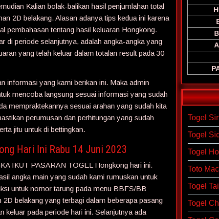
mudian Kalian bolak-balikan hasil penjumlahan total
H
an 2D belakang. Alasan adanya tips kedua ini karena
al pembahasan tentang hasil keluaran Hongkong.
B
ar di periode selanjutnya, adalah angka-angka yang
A
uaran yang telah keluar dalam totalan result pada 30
P
n informasi yang kami berikan ini. Maka admin
tuk mencoba langsung sesuai informasi yang sudah
Anda mempraktekannya sesuai arahan yang sudah kita
mastikan perumusan dan perhitungan yang sudah
Togel Si
a jitu untuk di bettingkan.
Togel Si
ong Hari Ini Rabu 14 Juni 2023
Togel H
GKA IKUT PASARAN TOGEL Hongkong hari ini.
Toto Ma
asil angka main yang sudah kami rumuskan untuk
Togel Ta
ediksi untuk nomor tarung pada menu BBFS/BB
 2D belakang yang terbagi dalam beberapa pasang
Togel Ch
keluar pada periode hari ini. Selanjutnya ada