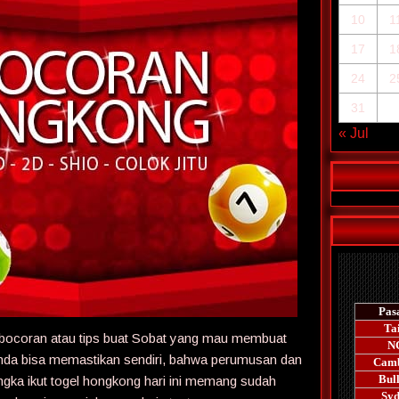
10
1
17
1
24
2
31
« Jul
t bocoran atau tips buat Sobat yang mau membuat
 Anda bisa memastikan sendiri, bahwa perumusan dan
ngka ikut togel hongkong hari ini memang sudah