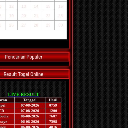
1
12
13
14
15
16
8
19
20
21
22
23
5
26
27
28
29
30
Pencarian Populer
Result Togel Online