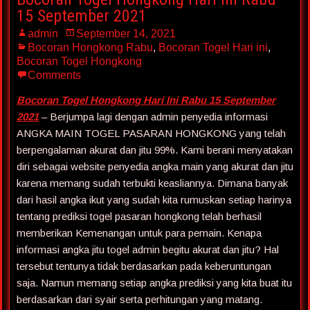
15 September 2021
admin
September 14, 2021
Bocoran Hongkong Rabu
,
Bocoran Togel Hari ini
,
Bocoran Togel Hongkong
Comments
Bocoran Togel Hongkong Hari Ini Rabu 15 September
2021
– Berjumpa lagi dengan admin penyedia informasi
ANGKA MAIN TOGEL PASARAN HONGKONG yang telah
berpengalaman akurat dan jitu 99%. Kami berani menyatakan
diri sebagai website penyedia angka main yang akurat dan jitu
karena memang sudah terbukti keasliannya. Dimana banyak
dari hasil angka ikut yang sudah kita rumuskan setiap harinya
tentang prediksi togel pasaran hongkong telah berhasil
memberikan Kemenangan untuk para pemain. Kenapa
informasi angka jitu togel admin begitu akurat dan jitu? Hal
tersebut tentunya tidak berdasarkan pada keberuntungan
saja. Namun memang setiap angka prediksi yang kita buat itu
berdasarkan dari syair serta perhitungan yang matang.