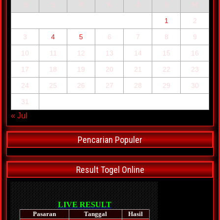
S
S
R
K
J
S
M
1
2
3
4
5
6
7
8
9
10
11
12
13
14
15
16
17
18
19
20
21
22
23
24
25
26
27
28
29
30
31
« Jul
Pencarian Populer
Result Togel Online