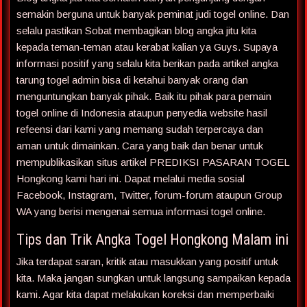
semakin berguna untuk banyak peminat judi togel online. Dan
selalu pastikan Sobat membagikan blog angka jitu kita
kepada teman-teman atau kerabat kalian ya Guys. Supaya
informasi positif yang selalu kita berikan pada artikel angka
tarung togel admin bisa di ketahui banyak orang dan
menguntungkan banyak pihak. Baik itu pihak para pemain
togel online di Indonesia ataupun penyedia website hasil
refeensi dari kami yang memang sudah terpercaya dan
aman untuk dimainkan. Cara yang baik dan benar untuk
mempublikasikan situs artikel PREDIKSI PASARAN TOGEL
Hongkong kami hari ini. Dapat melalui media sosial
Facebook, Instagram, Twitter, forum-forum ataupun Group
WA yang berisi mengenai semua informasi togel online.
Tips dan Trik Angka Togel Hongkong Malam ini
Jika terdapat saran, kritik atau masukkan yang positif untuk
kita. Maka jangan sungkan untuk langsung sampaikan kepada
kami. Agar kita dapat melakukan koreksi dan memperbaiki