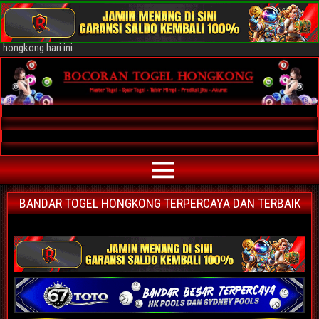
Bocoran Togel Hongkong AKURAT
Bocoran angka jitu togel hongkong paling akurat | prediksi situs agen
bandar togel hongkong terpercaya | nomor main hongkong | data keluaran
hongkong hari ini
BANDAR TOGEL HONGKONG TERPERCAYA DAN TERBAIK