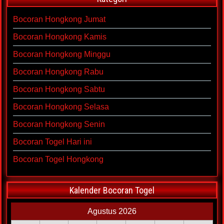
Bocoran Hongkong Jumat
Bocoran Hongkong Kamis
Bocoran Hongkong Minggu
Bocoran Hongkong Rabu
Bocoran Hongkong Sabtu
Bocoran Hongkong Selasa
Bocoran Hongkong Senin
Bocoran Togel Hari ini
Bocoran Togel Hongkong
Kalender Bocoran Togel
Agustus 2026