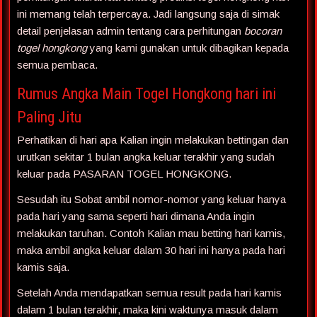
ini memang telah terpercaya. Jadi langsung saja di simak
detail penjelasan admin tentang cara perhitungan
bocoran
togel hongkong
yang kami gunakan untuk dibagikan kepada
semua pembaca.
Rumus Angka Main Togel Hongkong hari ini
Paling Jitu
Perhatikan di hari apa Kalian ingin melakukan bettingan dan
urutkan sekitar 1 bulan angka keluar terakhir yang sudah
keluar pada PASARAN TOGEL HONGKONG.
Sesudah itu Sobat ambil nomor-nomor yang keluar hanya
pada hari yang sama seperti hari dimana Anda ingin
melakukan taruhan. Contoh Kalian mau betting hari kamis,
maka ambil angka keluar dalam 30 hari ini hanya pada hari
kamis saja.
Setelah Anda mendapatkan semua result pada hari kamis
dalam 1 bulan terakhir, maka kini waktunya masuk dalam