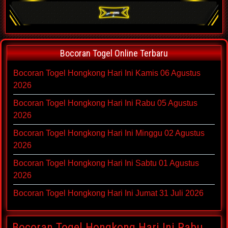
Bocoran Togel Online Terbaru
Bocoran Togel Hongkong Hari Ini Kamis 06 Agustus
2026
Bocoran Togel Hongkong Hari Ini Rabu 05 Agustus
2026
Bocoran Togel Hongkong Hari Ini Minggu 02 Agustus
2026
Bocoran Togel Hongkong Hari Ini Sabtu 01 Agustus
2026
Bocoran Togel Hongkong Hari Ini Jumat 31 Juli 2026
Bocoran Togel Hongkong Hari Ini Rabu