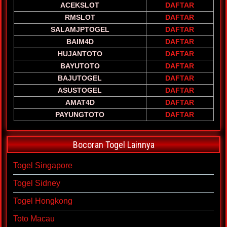
ACEKSLOT
DAFTAR
RMSLOT
DAFTAR
SALAMJPTOGEL
DAFTAR
BAIM4D
DAFTAR
HUJANTOTO
DAFTAR
BAYUTOTO
DAFTAR
BAJUTOGEL
DAFTAR
ASUSTOGEL
DAFTAR
AMAT4D
DAFTAR
PAYUNGTOTO
DAFTAR
Bocoran Togel Lainnya
Togel Singapore
Togel Sidney
Togel Hongkong
Toto Macau