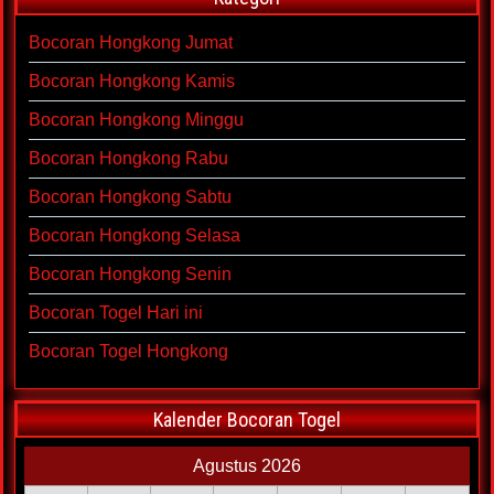
Bocoran Hongkong Jumat
Bocoran Hongkong Kamis
Bocoran Hongkong Minggu
Bocoran Hongkong Rabu
Bocoran Hongkong Sabtu
Bocoran Hongkong Selasa
Bocoran Hongkong Senin
Bocoran Togel Hari ini
Bocoran Togel Hongkong
Kalender Bocoran Togel
Agustus 2026