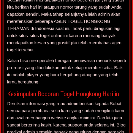
kita berikan hari ini ataupun nomor tarung yang sudah Anda
dapatkan sendiri. Maka tahap selanjutnya ialah admin akan
merefensikan beberapa AGEN TOGEL HONGKONG
TERAMAN di Indonesia saat ini. Tidak perlu diragukan lagi
untuk situs-situs togel online ini karena memang banyak
mendapatkan kesan yang positif jika telah membahas agen
togel tersebut.
Kalian bisa memperoleh beragam penawaran menarik seperti
promosi yang diberlakukan untuk setiap member setia. Baik
itu adalah player yang baru bergabung ataupun yang telah
lama bergabung.
Kesimpulan Bocoran Togel Hongkong Hari ini
Demikian informasi yang mau admin berikan kepada Sobat
semua para pembaca setia kami yang sudah mengikuti kami
dari awal membangun website angka main ini. Dan kita juga
sangat berterima kasih, karena support anda selama ini. Blog
prediksi admin semakin banyak pengunjung dengan semakin