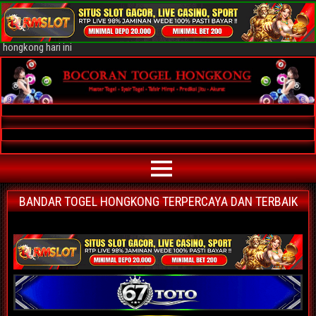
Bocoran Togel Hongkong AKURAT
Bocoran angka jitu togel hongkong paling akurat | prediksi situs agen
bandar togel hongkong terpercaya | nomor main hongkong | data keluaran
hongkong hari ini
BANDAR TOGEL HONGKONG TERPERCAYA DAN TERBAIK