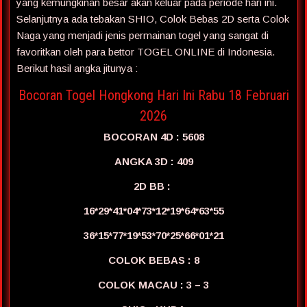
yang kemungkinan besar akan keluar pada periode hari ini.
Selanjutnya ada tebakan SHIO, Colok Bebas 2D serta Colok
Naga yang menjadi jenis permainan togel yang sangat di
favoritkan oleh para bettor TOGEL ONLINE di Indonesia.
Berikut hasil angka jitunya :
Bocoran Togel Hongkong Hari Ini Rabu 18 Februari
2026
BOCORAN 4D : 5608
ANGKA 3D : 409
2D BB :
16*29*41*04*73*12*19*64*63*55
36*15*77*19*53*70*25*66*01*21
COLOK BEBAS : 8
COLOK MACAU : 3 – 3