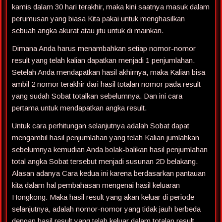
kamis dalam 30 hari terakhir, maka kini saatnya masuk dalam
perumusan yang biasa Kita pakai untuk menghasilkan
sebuah angka akurat atau jitu untuk di mainkan.
Dimana Anda harus menambahkan setiap nomor-nomor
result yang telah kalian dapatkan menjadi 1 penjumlahan.
Setelah Anda mendapatkan hasil akhirnya, maka Kalian bisa
ambil 2 nomor terakhir dari hasil totalan nomor pada result
yang sudah Sobat totalkan sebelumnya. Dan ini cara
pertama untuk mendapatkan angka result.
Untuk cara perhitungan selanjutnya adalah Sobat dapat
mengambil hasil penjumlahan yang telah Kalian jumlahkan
sebelumnya kemudian Anda bolak-balikan hasil penjumlahan
total angka Sobat tersebut menjadi susunan 2D belakang.
Alasan adanya Cara kedua ini karena berdasarkan pantauan
kita dalam hal pembahasan mengenai hasil keluaran
Hongkong. Maka hasil result yang akan keluar di periode
selanjutnya, adalah nomor-nomor yang tidak jauh berbeda
dengan hasil result yang telah keluar dalam totalan result