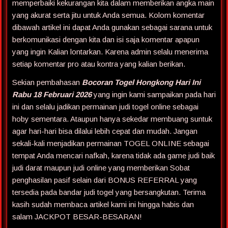
memperbaiki kekurangan kita dalam memberikan angka main
yang akurat serta jitu untuk Anda semua. Kolom komentar
dibawah artikel ini dapat Anda gunakan sebagai sarana untuk
berkomunikasi dengan kita dan isi saja komentar apapun
yang ingin Kalian lontarkan. Karena admin selalu menerima
setiap komentar pro atau kontra yang kalian berikan.
Sekian pembahasan
Bocoran Togel Hongkong Hari Ini
Rabu 18 Februari 2026
yang ingin kami sampaikan pada hari
ini dan selalu jadikan permainan judi togel online sebagai
hoby sementara. Ataupun hanya sekedar membuang suntuk
agar hari-hari bisa dilalui lebih cepat dan mudah. Jangan
sekali-kali menjadikan permainan TOGEL ONLINE sebagai
tempat Anda mencari nafkah, karena tidak ada game judi baik
judi darat maupun judi online yang memberikan Sobat
penghasilan pasif selain dari BONUS REFERRAL yang
tersedia pada bandar judi togel yang bersangkutan. Terima
kasih sudah membaca artikel kami ini hingga habis dan
salam JACKPOT BESAR-BESARAN!