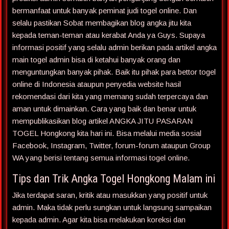
bermanfaat untuk banyak peminat judi togel online. Dan
selalu pastikan Sobat membagikan blog angka jitu kita
kepada teman-teman atau kerabat Anda ya Guys. Supaya
informasi positif yang selalu admin berikan pada artikel angka
main togel admin bisa di ketahui banyak orang dan
menguntungkan banyak pihak. Baik itu pihak para bettor togel
online di Indonesia ataupun penyedia website hasil
rekomendasi dari kita yang memang sudah terpercaya dan
aman untuk dimainkan. Cara yang baik dan benar untuk
mempublikasikan blog artikel ANGKA JITU PASARAN
TOGEL Hongkong kita hari ini. Bisa melalui media sosial
Facebook, Instagram, Twitter, forum-forum ataupun Group
WA yang berisi tentang semua informasi togel online.
Tips dan Trik Angka Togel Hongkong Malam ini
Jika terdapat saran, kritik atau masukkan yang positif untuk
admin. Maka tidak perlu sungkan untuk langsung sampaikan
kepada admin. Agar kita bisa melakukan koreksi dan