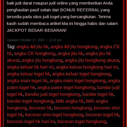
baik judi darat maupun judi online yang memberikan Anda
penghasilan pasif selain dari BONUS REFERRAL yang
tersedia pada situs judi togel yang bersangkutan. Terima
kasih sudah membaca artikel kita ini hingga habis dan salam
JACKPOT BESAR-BESARAN!
Updated: Oktober 17, 2023 — 12:37 pm
Tag:
angka 4d jitu hk
,
angka 4d jitu hongkong
,
angka CK
hk
,
angka CK hongkong
,
angka jitu hk
,
angka jitu hk
akurat
,
angka jitu hongkong
,
angka jitu hongkong akurat
,
angka keluar hk hari ini
,
angka keluar hongkong hari ini
,
angka keluar togel hk
,
angka keluar togel hongkong
,
angka main togel hk
,
angka main togel hongkong
,
angka
paten togel hk
,
angka paten togel hongkong
,
bandar judi
togel hk
,
bandar judi togel hongkong
,
bandar togel hk
,
bandar togel hongkong
,
bbfs angka hk
,
bbfs angka
hongkong
,
bocoran hk
,
bocoran hongkong
,
bocoran shio
togel hk
,
bocoran shio togel hongkong
,
bocoran togel hk
,
bocoran togel hk hari ini
,
bocoran togel hongkong
,