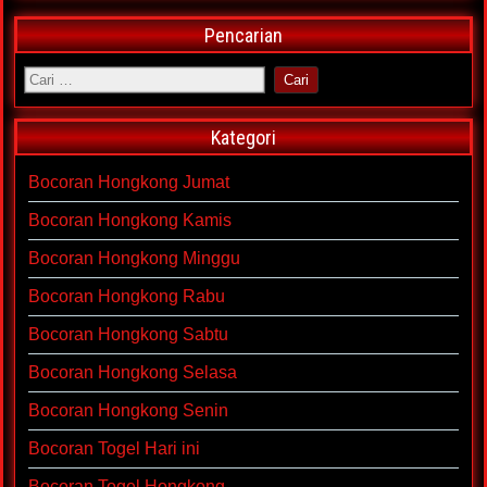
Pencarian
Kategori
Bocoran Hongkong Jumat
Bocoran Hongkong Kamis
Bocoran Hongkong Minggu
Bocoran Hongkong Rabu
Bocoran Hongkong Sabtu
Bocoran Hongkong Selasa
Bocoran Hongkong Senin
Bocoran Togel Hari ini
Bocoran Togel Hongkong