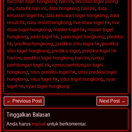
bocoran togel hongkong hari ini
,
bocoran togel paling
jitu
,
data hk hari ini
,
data hongkong hari ini
,
data
keluaran togel hk
,
data keluaran togel hongkong
,
data
result hk
,
data result hongkong
,
live draw togel hk
,
live
draw togel hongkong
,
master togel hk
,
master togel
hongkong
,
paito togel hk
,
paito togel hongkong
,
prediksi
hk
,
prediksi hongkong
,
prediksi shio togel hk
,
prediksi
shio togel hongkong
,
prediksi togel
,
prediksi togel hk
hari ini
,
prediksi togel hongkong hari ini
,
rumus
perhitungan togel hk
,
rumus perhitungan togel
hongkong
,
situs prediksi togel hk
,
situs prediksi togel
hongkong
,
situs togel hk
,
situs togel hongkong
,
syair
togel hk
,
syair togel hongkong
← Previous Post
Next Post →
Tinggalkan Balasan
Anda harus
masuk
untuk berkomentar.