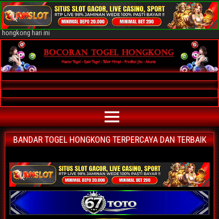
Bocoran Togel Hongkong AKURAT
Bocoran angka jitu togel hongkong paling akurat | prediksi situs agen
bandar togel hongkong terpercaya | nomor main hongkong | data keluaran
hongkong hari ini
BANDAR TOGEL HONGKONG TERPERCAYA DAN TERBAIK