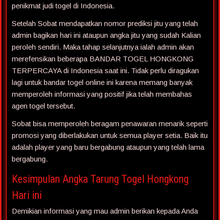
penikmat judi togel di Indonesia.
Setelah Sobat mendapatkan nomor prediksi jitu yang telah
admin bagikan hari ini ataupun angka jitu yang sudah Kalian
peroleh sendiri. Maka tahap selanjutnya ialah admin akan
merefensikan beberapa BANDAR TOGEL HONGKONG
TERPERCAYA di Indonesia saat ini. Tidak perlu diragukan
lagi untuk bandar togel online ini karena memang banyak
memperoleh informasi yang positif jika telah membahas
agen togel tersebut.
Sobat bisa memperoleh beragam penawaran menarik seperti
promosi yang diberlakukan untuk semua player setia. Baik itu
adalah player yang baru bergabung ataupun yang telah lama
bergabung.
Kesimpulan Angka Tarung Togel Hongkong
Hari ini
Demikian informasi yang mau admin berikan kepada Anda