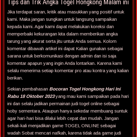
Tips dan Trik Angka Togel Hongkong Malam ini
Jika terdapat saran, kritik atau masukkan yang positif untuk
kami. Maka jangan sungkan untuk langsung sampaikan
kepada kami. Agar kami dapat melakukan koreksi dan
memperbaiki kekurangan kita dalam memberikan angka
tarung yang akurat serta jitu untuk Anda semua. Kolom
komentar dibawah artikel ini dapat Kalian gunakan sebagai
sarana untuk berkomunikasi dengan admin dan isi saja
komentar apapun yang ingin Anda lontarkan. Karena kami
selalu menerima setiap komentar pro atau kontra yang kalian
berikan.
Sekian pembahasan
Bocoran Togel Hongkong Hari Ini
Rabu 18 Oktober 2023
yang mau kami sampaikan pada hari
ini dan selalu jadikan permainan judi togel online sebagai
hoby sementara. Ataupun hanya sekedar membuang suntuk
agar hari-hari bisa dilalui lebih cepat dan mudah. Jangan
sekali-kali menjadikan game TOGEL ONLINE sebagai
wadah Sobat mencari nafkah, karena tidak ada game judi