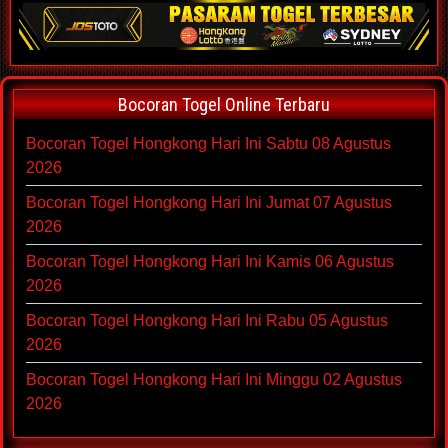
Bocoran Togel Online Terbaru
Bocoran Togel Hongkong Hari Ini Sabtu 08 Agustus
2026
Bocoran Togel Hongkong Hari Ini Jumat 07 Agustus
2026
Bocoran Togel Hongkong Hari Ini Kamis 06 Agustus
2026
Bocoran Togel Hongkong Hari Ini Rabu 05 Agustus
2026
Bocoran Togel Hongkong Hari Ini Minggu 02 Agustus
2026