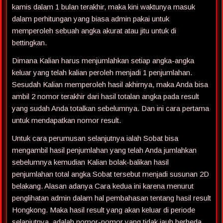
kamis dalam 1 bulan terakhir, maka kini waktunya masuk
dalam perhitungan yang biasa admin pakai untuk
memperoleh sebuah angka akurat atau jitu untuk di
bettingkan.
Dimana Kalian harus menjumlahkan setiap angka-angka
keluar yang telah kalian peroleh menjadi 1 penjumlahan.
Sesudah Kalian memperoleh hasil akhirnya, maka Anda bisa
ambil 2 nomor terakhir dari hasil totalan angka pada result
yang sudah Anda totalkan sebelumnya. Dan ini cara pertama
untuk mendapatkan nomor result.
Untuk cara perumusan selanjutnya ialah Sobat bisa
mengambil hasil penjumlahan yang telah Anda jumlahkan
sebelumnya kemudian Kalian bolak-balikan hasil
penjumlahan total angka Sobat tersebut menjadi susunan 2D
belakang. Alasan adanya Cara kedua ini karena menurut
penglihatan admin dalam hal pembahasan tentang hasil result
Hongkong. Maka hasil result yang akan keluar di periode
selanjutnya, adalah nomor-nomor yang tidak jauh berbeda