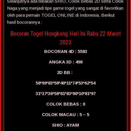
Selanjutnya ada tebakan SHIO, Colok Bebas 2D serta Colok
Naga yang menjadi tipe game togel yang sangat di favoritkan
oleh para pemain TOGEL ONLINE di Indonesia. Berikut
hasil bocorannya :
Bocoran Togel Hongkong Hari Ini Rabu 22 Maret
2023
BOCORAN 4D : 5583
ANGKA 3D : 498
2D BB :
58*99*83*58*40*11*74*53*62*54
31*17*36*58*81*83*90*10*81*97
COLOK BEBAS : 0
COLOK MACAU : 5 – 5
SHIO : AYAM