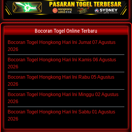
Bocoran Togel Online Terbaru
Bocoran Togel Hongkong Hari Ini Jumat 07 Agustus
2026
Bocoran Togel Hongkong Hari Ini Kamis 06 Agustus
2026
Bocoran Togel Hongkong Hari Ini Rabu 05 Agustus
2026
Bocoran Togel Hongkong Hari Ini Minggu 02 Agustus
2026
Bocoran Togel Hongkong Hari Ini Sabtu 01 Agustus
2026