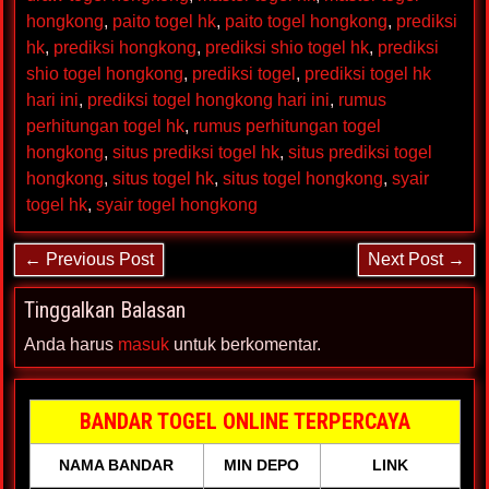
hongkong
,
paito togel hk
,
paito togel hongkong
,
prediksi
hk
,
prediksi hongkong
,
prediksi shio togel hk
,
prediksi
shio togel hongkong
,
prediksi togel
,
prediksi togel hk
hari ini
,
prediksi togel hongkong hari ini
,
rumus
perhitungan togel hk
,
rumus perhitungan togel
hongkong
,
situs prediksi togel hk
,
situs prediksi togel
hongkong
,
situs togel hk
,
situs togel hongkong
,
syair
togel hk
,
syair togel hongkong
← Previous Post
Next Post →
Tinggalkan Balasan
Anda harus
masuk
untuk berkomentar.
BANDAR TOGEL ONLINE TERPERCAYA
NAMA BANDAR
MIN DEPO
LINK