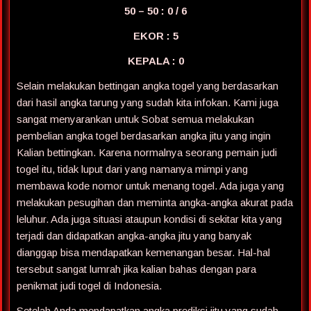
50 – 50 : 0 / 6
EKOR : 5
KEPALA : 0
Selain melakukan bettingan angka togel yang berdasarkan
dari hasil angka tarung yang sudah kita infokan. Kami juga
sangat menyarankan untuk Sobat semua melakukan
pembelian angka togel berdasarkan angka jitu yang ingin
Kalian bettingkan. Karena normalnya seorang pemain judi
togel itu, tidak luput dari yang namanya mimpi yang
membawa kode nomor untuk menang togel. Ada juga yang
melakukan pesugihan dan meminta angka-angka akurat pada
leluhur. Ada juga situasi ataupun kondisi di sekitar kita yang
terjadi dan didapatkan angka-angka jitu yang banyak
dianggap bisa mendapatkan kemenangan besar. Hal-hal
tersebut sangat lumrah jika kalian bahas dengan para
penikmat judi togel di Indonesia.
Setelah Anda mendapatkan angka prediksi jitu yang sudah