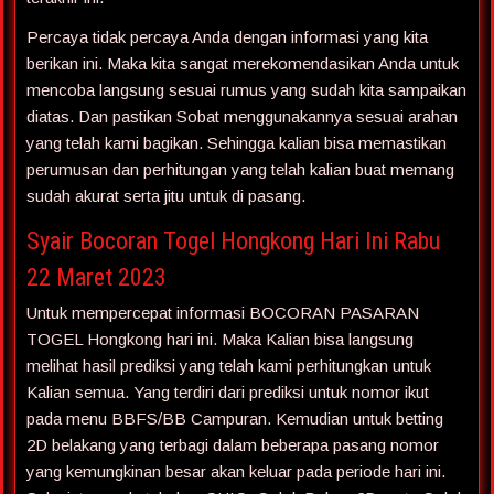
Percaya tidak percaya Anda dengan informasi yang kita
berikan ini. Maka kita sangat merekomendasikan Anda untuk
mencoba langsung sesuai rumus yang sudah kita sampaikan
diatas. Dan pastikan Sobat menggunakannya sesuai arahan
yang telah kami bagikan. Sehingga kalian bisa memastikan
perumusan dan perhitungan yang telah kalian buat memang
sudah akurat serta jitu untuk di pasang.
Syair Bocoran Togel Hongkong Hari Ini Rabu
22 Maret 2023
Untuk mempercepat informasi BOCORAN PASARAN
TOGEL Hongkong hari ini. Maka Kalian bisa langsung
melihat hasil prediksi yang telah kami perhitungkan untuk
Kalian semua. Yang terdiri dari prediksi untuk nomor ikut
pada menu BBFS/BB Campuran. Kemudian untuk betting
2D belakang yang terbagi dalam beberapa pasang nomor
yang kemungkinan besar akan keluar pada periode hari ini.