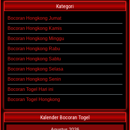
Kategori
Bocoran Hongkong Jumat
Bocoran Hongkong Kamis
Bocoran Hongkong Minggu
Bocoran Hongkong Rabu
Bocoran Hongkong Sabtu
Bocoran Hongkong Selasa
Bocoran Hongkong Senin
Bocoran Togel Hari ini
Bocoran Togel Hongkong
Kalender Bocoran Togel
Agustus 2026