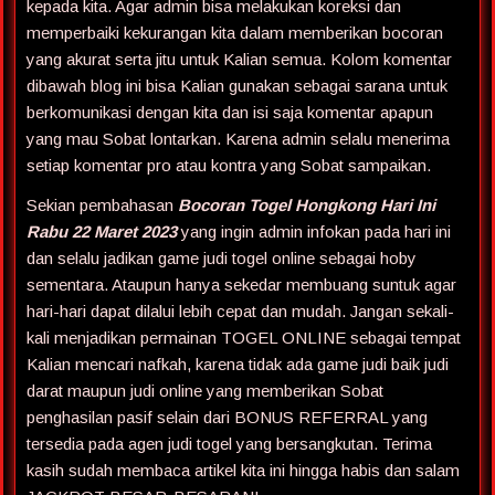
kepada kita. Agar admin bisa melakukan koreksi dan
memperbaiki kekurangan kita dalam memberikan bocoran
yang akurat serta jitu untuk Kalian semua. Kolom komentar
dibawah blog ini bisa Kalian gunakan sebagai sarana untuk
berkomunikasi dengan kita dan isi saja komentar apapun
yang mau Sobat lontarkan. Karena admin selalu menerima
setiap komentar pro atau kontra yang Sobat sampaikan.
Sekian pembahasan
Bocoran Togel Hongkong Hari Ini
Rabu 22 Maret 2023
yang ingin admin infokan pada hari ini
dan selalu jadikan game judi togel online sebagai hoby
sementara. Ataupun hanya sekedar membuang suntuk agar
hari-hari dapat dilalui lebih cepat dan mudah. Jangan sekali-
kali menjadikan permainan TOGEL ONLINE sebagai tempat
Kalian mencari nafkah, karena tidak ada game judi baik judi
darat maupun judi online yang memberikan Sobat
penghasilan pasif selain dari BONUS REFERRAL yang
tersedia pada agen judi togel yang bersangkutan. Terima
kasih sudah membaca artikel kita ini hingga habis dan salam