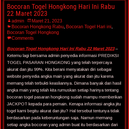
Bocoran Togel Hongkong Hari Ini Rabu
22 Maret 2023
admin
Maret 21, 2023
Bocoran Hongkong Rabu
,
Bocoran Togel Hari ini
,
Bocoran Togel Hongkong
Comments
Bocoran Togel Hongkong Hari Ini Rabu 22 Maret 2023
–
Ketemu lagi bersama admin penyedia informasi PREDIKSI
TOGEL PASARAN HONGKONG yang telah terpercaya
akurat dan jitu 99%. Kita berani menyatakan diri sebagai
website penyedia angka main yang akurat dan jitu karena
memang telah terbukti keasliannya. Dimana banyak dari hasil
angka main yang telah kita rumuskan setiap harinya tentang
bocoran togel pasaran hongkong sudah mampu memberikan
JACKPOT kepada para pemain. Kenapa informasi angka jitu
togel kami begitu akurat dan jitu? Hal tersebut tentunya tidak
berdasarkan pada keberuntungan saja. Namun memang
setiap angka bocoran yang admin buat itu berdasarkan dari