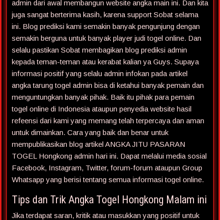
admin dari awal membangun website angka main ini. Dan kita
juga sangat berterima kasih, karena support Sobat selama
ini. Blog prediksi kami semakin banyak pengunjung dengan
semakin berguna untuk banyak player judi togel online. Dan
selalu pastikan Sobat membagikan blog prediksi admin
kepada teman-teman atau kerabat kalian ya Guys. Supaya
informasi positif yang selalu admin infokan pada artikel
angka tarung togel admin bisa di ketahui banyak pemain dan
menguntungkan banyak pihak. Baik itu pihak para pemain
togel online di Indonesia ataupun penyedia website hasil
refeensi dari kami yang memang telah terpercaya dan aman
untuk dimainkan. Cara yang baik dan benar untuk
mempublikasikan blog artikel ANGKA JITU PASARAN
TOGEL Hongkong admin hari ini. Dapat melalui media sosial
Facebook, Instagram, Twitter, forum-forum ataupun Group
Whatsapp yang berisi tentang semua informasi togel online.
Tips dan Trik Angka Togel Hongkong Malam ini
Jika terdapat saran, kritik atau masukkan yang positif untuk