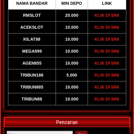
NAMA BANDAR
MIN DEPO
LINK
RMSLOT
20.000
KLIK DI SINI
ACEKSLOT
10.000
KLIK DI SINI
KILAT88
10.000
KLIK DI SINI
MEGA999
10.000
KLIK DI SINI
AGEN855
10.000
KLIK DI SINI
TRIBUN188
5.000
KLIK DI SINI
TRIBUN885
10.000
KLIK DI SINI
TRIBUN88
10.000
KLIK DI SINI
Pencarian