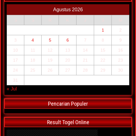
Agustus 2026
S
S
R
K
J
S
M
1
2
3
4
5
6
7
8
9
10
11
12
13
14
15
16
17
18
19
20
21
22
23
24
25
26
27
28
29
30
31
« Jul
Pencarian Populer
Result Togel Online