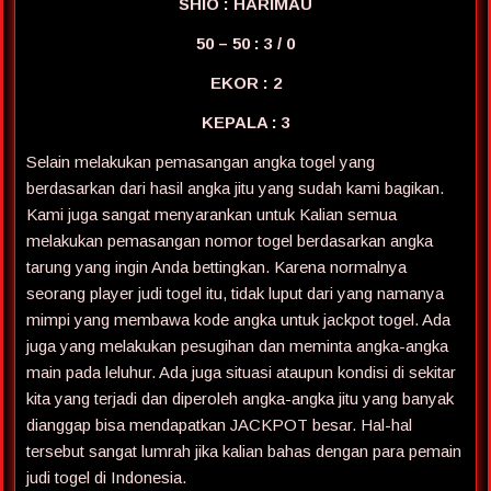
SHIO : HARIMAU
50 – 50 : 3 / 0
EKOR : 2
KEPALA : 3
Selain melakukan pemasangan angka togel yang
berdasarkan dari hasil angka jitu yang sudah kami bagikan.
Kami juga sangat menyarankan untuk Kalian semua
melakukan pemasangan nomor togel berdasarkan angka
tarung yang ingin Anda bettingkan. Karena normalnya
seorang player judi togel itu, tidak luput dari yang namanya
mimpi yang membawa kode angka untuk jackpot togel. Ada
juga yang melakukan pesugihan dan meminta angka-angka
main pada leluhur. Ada juga situasi ataupun kondisi di sekitar
kita yang terjadi dan diperoleh angka-angka jitu yang banyak
dianggap bisa mendapatkan JACKPOT besar. Hal-hal
tersebut sangat lumrah jika kalian bahas dengan para pemain
judi togel di Indonesia.