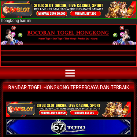
Bocoran Togel Hongkong AKURAT
Bocoran angka jitu togel hongkong paling akurat | prediksi situs agen
bandar togel hongkong terpercaya | nomor main hongkong | data keluaran
hongkong hari ini
BANDAR TOGEL HONGKONG TERPERCAYA DAN TERBAIK