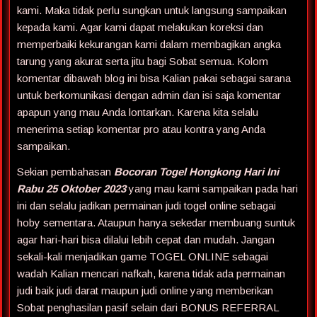
kami. Maka tidak perlu sungkan untuk langsung sampaikan
kepada kami. Agar kami dapat melakukan koreksi dan
memperbaiki kekurangan kami dalam membagikan angka
tarung yang akurat serta jitu bagi Sobat semua. Kolom
komentar dibawah blog ini bisa Kalian pakai sebagai sarana
untuk berkomunikasi dengan admin dan isi saja komentar
apapun yang mau Anda lontarkan. Karena kita selalu
menerima setiap komentar pro atau kontra yang Anda
sampaikan.
Sekian pembahasan
Bocoran Togel Hongkong Hari Ini
Rabu 25 Oktober 2023
yang mau kami sampaikan pada hari
ini dan selalu jadikan permainan judi togel online sebagai
hoby sementara. Ataupun hanya sekedar membuang suntuk
agar hari-hari bisa dilalui lebih cepat dan mudah. Jangan
sekali-kali menjadikan game TOGEL ONLINE sebagai
wadah Kalian mencari nafkah, karena tidak ada permainan
judi baik judi darat maupun judi online yang memberikan
Sobat penghasilan pasif selain dari BONUS REFERRAL