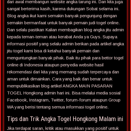
dari awal membangun website angka tarung ini. Dan kita juga
sangat berterima kasih, karena dukungan Sobat selama ini.
Blog angka ikut kami semakin banyak pengunjung dengan
semakin bermanfaat untuk banyak pemain judi togel online.
Dan selalu pastikan Kalian membagikan blog angka jitu admin
kepada teman-teman atau kerabat Anda ya Guys. Supaya
informasi positif yang selalu admin berikan pada artikel angka
jitu togel kami bisa di ketahui banyak pemain dan
menguntungkan banyak pihak. Baik itu pihak para bettor togel
online di Indonesia ataupun penyedia website hasil
rekomendasi dari kita yang memang sudah terpercaya dan
aman untuk dimainkan. Cara yang baik dan benar untuk
mempublikasikan blog artikel ANGKA MAIN PASARAN
TOGEL Hongkong admin hari ini. Bisa melalui media sosial
Facebook, Instagram, Twitter, forum-forum ataupun Group
WA yang berisi tentang semua informasi togel online.
Tips dan Trik Angka Togel Hongkong Malam ini
Jika terdapat saran, kritik atau masukkan yang positif untuk