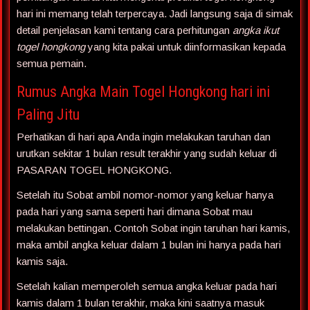
hari ini memang telah terpercaya. Jadi langsung saja di simak
detail penjelasan kami tentang cara perhitungan
angka ikut
togel hongkong
yang kita pakai untuk diinformasikan kepada
semua pemain.
Rumus Angka Main Togel Hongkong hari ini
Paling Jitu
Perhatikan di hari apa Anda ingin melakukan taruhan dan
urutkan sekitar 1 bulan result terakhir yang sudah keluar di
PASARAN TOGEL HONGKONG.
Setelah itu Sobat ambil nomor-nomor yang keluar hanya
pada hari yang sama seperti hari dimana Sobat mau
melakukan bettingan. Contoh Sobat ingin taruhan hari kamis,
maka ambil angka keluar dalam 1 bulan ini hanya pada hari
kamis saja.
Setelah kalian memperoleh semua angka keluar pada hari
kamis dalam 1 bulan terakhir, maka kini saatnya masuk