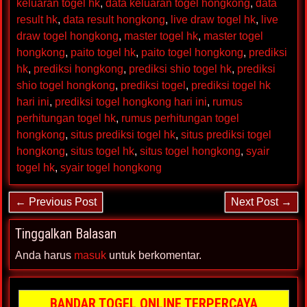
keluaran togel hk
,
data keluaran togel hongkong
,
data
result hk
,
data result hongkong
,
live draw togel hk
,
live
draw togel hongkong
,
master togel hk
,
master togel
hongkong
,
paito togel hk
,
paito togel hongkong
,
prediksi
hk
,
prediksi hongkong
,
prediksi shio togel hk
,
prediksi
shio togel hongkong
,
prediksi togel
,
prediksi togel hk
hari ini
,
prediksi togel hongkong hari ini
,
rumus
perhitungan togel hk
,
rumus perhitungan togel
hongkong
,
situs prediksi togel hk
,
situs prediksi togel
hongkong
,
situs togel hk
,
situs togel hongkong
,
syair
togel hk
,
syair togel hongkong
← Previous Post
Next Post →
Tinggalkan Balasan
Anda harus
masuk
untuk berkomentar.
BANDAR TOGEL ONLINE TERPERCAYA