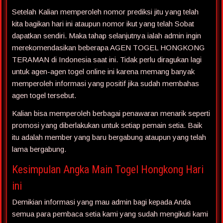
Setelah Kalian memperoleh nomor prediksi jitu yang telah
kita bagikan hari ini ataupun nomor ikut yang telah Sobat
dapatkan sendiri. Maka tahap selanjutnya ialah admin ingin
merekomendasikan beberapa AGEN TOGEL HONGKONG
TERAMAN di Indonesia saat ini. Tidak perlu diragukan lagi
untuk agen-agen togel online ini karena memang banyak
memperoleh informasi yang positif jika sudah membahas
agen togel tersebut.
Kalian bisa memperoleh berbagai penawaran menarik seperti
promosi yang diberlakukan untuk setiap pemain setia. Baik
itu adalah member yang baru bergabung ataupun yang telah
lama bergabung.
Kesimpulan Angka Main Togel Hongkong Hari
ini
Demikian informasi yang mau admin bagi kepada Anda
semua para pembaca setia kami yang sudah mengikuti kami