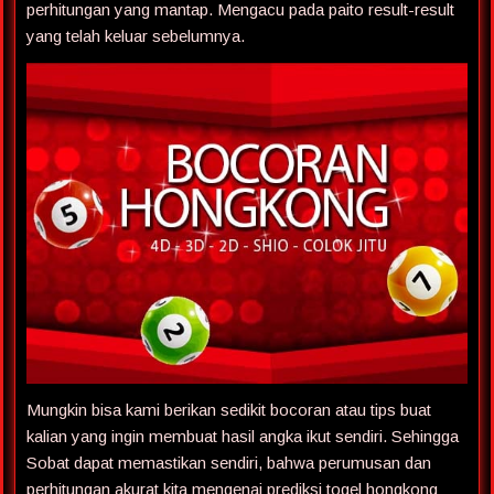
perhitungan yang mantap. Mengacu pada paito result-result
yang telah keluar sebelumnya.
Mungkin bisa kami berikan sedikit bocoran atau tips buat
kalian yang ingin membuat hasil angka ikut sendiri. Sehingga
Sobat dapat memastikan sendiri, bahwa perumusan dan
perhitungan akurat kita mengenai prediksi togel hongkong