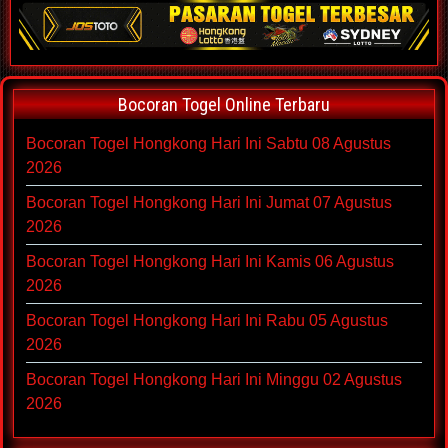
Bocoran Togel Online Terbaru
Bocoran Togel Hongkong Hari Ini Sabtu 08 Agustus
2026
Bocoran Togel Hongkong Hari Ini Jumat 07 Agustus
2026
Bocoran Togel Hongkong Hari Ini Kamis 06 Agustus
2026
Bocoran Togel Hongkong Hari Ini Rabu 05 Agustus
2026
Bocoran Togel Hongkong Hari Ini Minggu 02 Agustus
2026