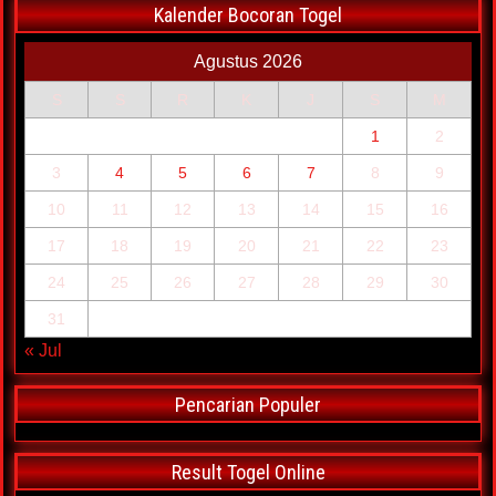
Kalender Bocoran Togel
Agustus 2026
S
S
R
K
J
S
M
1
2
3
4
5
6
7
8
9
10
11
12
13
14
15
16
17
18
19
20
21
22
23
24
25
26
27
28
29
30
31
« Jul
Pencarian Populer
Result Togel Online