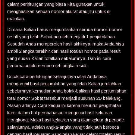
dalam perhitungan yang biasa Kita gunakan untuk
menghasilkan sebuah nomor akurat atau jitu untuk di
mainkan.
Dimana Kalian harus menjumlahkan semua nomor-nomor
result yang telah Sobat peroleh menjadi 1 penjumlahan.
Sesudah Anda memperoleh hasil akhirnya, maka Anda bisa
ambil 2 angka terakhir dari hasil totalan nomor pada result
yang sudah Kalian totalkan sebelumnya. Dan ini cara
pertama untuk memperoleh angka result.
Untuk cara perhitungan selanjutnya ialah Anda bisa
mengambil hasil penjumlahan yang telah Kalian jumlahkan
sebelumnya kemudian Anda bolak-balikan hasil penjumlahan
total nomor Sobat tersebut menjadi susunan 2D belakang.
Alasan adanya Cara kedua ini karena menurut penglihatan
kami dalam hal pembahasan mengenai hasil keluaran
Hongkong. Maka hasil keluaran yang akan keluar di periode
selanjutnya, adalah angka-angka yang tidak jauh berbeda
dengan hasil Keluaran yang telah keluar dalam totalan result