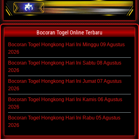
Bocoran Togel Online Terbaru
Bocoran Togel Hongkong Hari Ini Minggu 09 Agustus
2026
Bocoran Togel Hongkong Hari Ini Sabtu 08 Agustus
2026
Bocoran Togel Hongkong Hari Ini Jumat 07 Agustus
2026
Bocoran Togel Hongkong Hari Ini Kamis 06 Agustus
2026
Bocoran Togel Hongkong Hari Ini Rabu 05 Agustus
2026