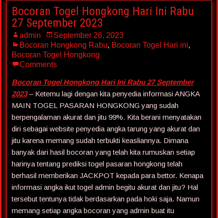
Bocoran Togel Hongkong Hari Ini Rabu
27 September 2023
admin
September 26, 2023
Bocoran Hongkong Rabu
,
Bocoran Togel Hari ini
,
Bocoran Togel Hongkong
Comments
Bocoran Togel Hongkong Hari Ini Rabu 27 September
2023
– Ketemu lagi dengan kita penyedia informasi ANGKA
MAIN TOGEL PASARAN HONGKONG yang sudah
berpengalaman akurat dan jitu 99%. Kita berani menyatakan
diri sebagai website penyedia angka tarung yang akurat dan
jitu karena memang sudah terbukti keasliannya. Dimana
banyak dari hasil bocoran yang telah kita rumuskan setiap
harinya tentang prediksi togel pasaran hongkong telah
berhasil memberikan JACKPOT kepada para bettor. Kenapa
informasi angka ikut togel admin begitu akurat dan jitu? Hal
tersebut tentunya tidak berdasarkan pada hoki saja. Namun
memang setiap angka bocoran yang admin buat itu