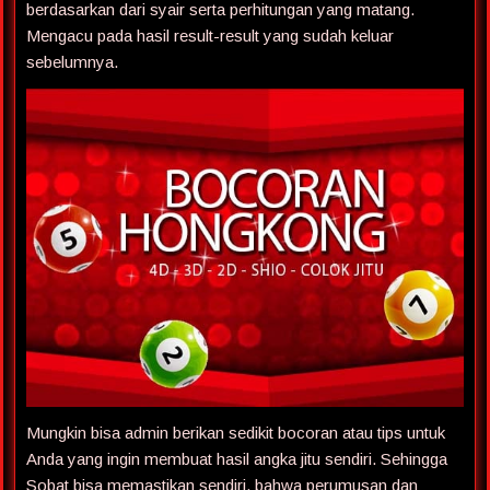
berdasarkan dari syair serta perhitungan yang matang.
Mengacu pada hasil result-result yang sudah keluar
sebelumnya.
Mungkin bisa admin berikan sedikit bocoran atau tips untuk
Anda yang ingin membuat hasil angka jitu sendiri. Sehingga
Sobat bisa memastikan sendiri, bahwa perumusan dan